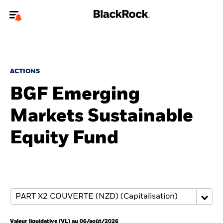
Bienvenue sur le site BlackRock pour les particuliers
Pour accéder directement à un autre site BlackRock, veuillez mettre à
jour
votre type d'utilisateur
.
ACTIONS
BGF Emerging
Nous connaître
Markets Sustainable
Produits
Equity Fund
Thèmes
Education
Particuliers
Valeur liquidative (VL) au 06/août/2026