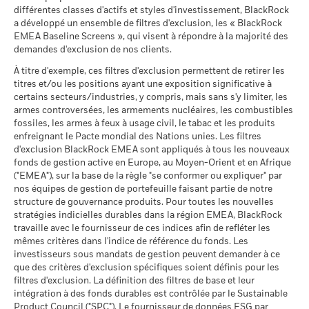
AG (en)
Intermédiaire
Notation des fonds ESG MSCI
A
évoluer très différemment. Ceci peut vous aider à évaluer la
Rendement annuel moyen
différentes classes d'actifs et styles d'investissement, BlackRock
MSCI - Contrevenants au
0,00%
(AAA-CCC)
façon dont le fonds a été géré dans le passé
a développé un ensemble de filtres d'exclusion, les « BlackRock
Pacte mondial des Nations
au 17/juil./2026
La performance est indiquée sur la base de la Valeur nette
Unies
EMEA Baseline Screens », qui visent à répondre à la majorité des
Ce que vous pourriez obtenir après déducti
Favorable
Rendement annuel moyen
au 30/juin/2026
demandes d'exclusion de nos clients.
d’inventaire (VNI), avec le revenu brut réinvesti le cas échéant.
Pointage de qualité ESG
6,83
Sustainability related disclosure - EMSUST-
MSCI (0-10)
Le rendement de votre investissement peut augmenter ou
AG (fr)
Le scénario de tension montre ce que vous pourriez obtenir
À titre d'exemple, ces filtres d'exclusion permettent de retirer les
MSCI - Charbon thermique
0,00%
au 17/juil./2026
diminuer en raison des fluctuations des devises si votre
titres et/ou les positions ayant une exposition significative à
dans des situations de marché extrêmes.
au 30/juin/2026
investissement est effectué dans une devise autre que celle
Classification mondiale des
certains secteurs/industries, y compris, mais sans s'y limiter, les
Equity Emerging Markets
BlackRock Global Funds - Prospectus (French
MSCI - Sables bitumineux
0,00%
utilisée dans le calcul des performances passées. Source :
fonds selon Lipper
Global
armes controversées, les armements nucléaires, les combustibles
- France)
au 30/juin/2026
au 17/juil./2026
Blackrock
fossiles, les armes à feux à usage civil, le tabac et les produits
enfreignant le Pacte mondial des Nations unies. Les filtres
Moyenne pondérée de
110,46
d'exclusion BlackRock EMEA sont appliqués à tous les nouveaux
l'intensité carbone MSCI
fonds de gestion active en Europe, au Moyen-Orient et en Afrique
BlackRock Global Funds - Prospectus
(tonnes de CO2e/M$ de
("EMEA"), sur la base de la règle "se conformer ou expliquer" par
(English)
ventes)
Données sur la
98,59%
participation aux secteurs
nos équipes de gestion de portefeuille faisant partie de notre
au 17/juil./2026
d'activité
structure de gouvernance produits. Pour toutes les nouvelles
% des avoirs à l'égard
BlackRock Global Funds - Prospectus (French
91,45
au 30/juin/2026
stratégies indicielles durables dans la région EMEA, BlackRock
desquels des données ESG
- Belgium^France)
travaille avec le fournisseur de ces indices afin de refléter les
MSCI
Pourcentage des avoirs du
1,41%
mêmes critères dans l'indice de référence du fonds. Les
fonds à l'égard desquels
au 17/juil./2026
investisseurs sous mandats de gestion peuvent demander à ce
des données ne sont pas
que des critères d'exclusion spécifiques soient définis pour les
disponibles
Pointage de qualité ESG
77,50
BlackRock Global Funds - Prospectus -
MSCI - centile par rapport aux
filtres d'exclusion. La définition des filtres de base et leur
au 30/juin/2026
Addendum (French - France)
pairs
intégration à des fonds durables est contrôlée par le Sustainable
au 17/juil./2026
Product Council ("SPC"). Le fournisseur de données ESG par