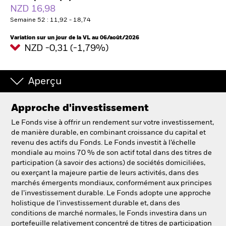
France
NZD 16,98
Change location
Semaine 52 : 11,92 - 18,74
BlackRock
Variation sur un jour de la VL au 06/août/2026
NZD -0,31 (-1,79%)
iShares
Aperçu
Aladdin
Approche d'investissement
Notre société
Le Fonds vise à offrir un rendement sur votre investissement,
de manière durable, en combinant croissance du capital et
revenu des actifs du Fonds. Le Fonds investit à l’échelle
mondiale au moins 70 % de son actif total dans des titres de
participation (à savoir des actions) de sociétés domiciliées,
ou exerçant la majeure partie de leurs activités, dans des
marchés émergents mondiaux, conformément aux principes
de l’investissement durable. Le Fonds adopte une approche
holistique de l’investissement durable et, dans des
conditions de marché normales, le Fonds investira dans un
portefeuille relativement concentré de titres de participation