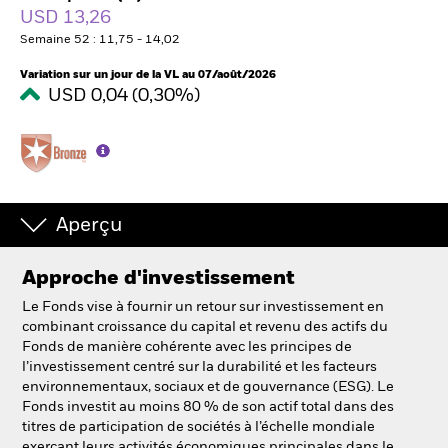
France
USD 13,26
Change location
Semaine 52 : 11,75 - 14,02
BlackRock
Variation sur un jour de la VL au 07/août/2026
USD 0,04 (0,30%)
iShares
Aladdin
Notre société
Aperçu
Approche d'investissement
Le Fonds vise à fournir un retour sur investissement en
combinant croissance du capital et revenu des actifs du
Fonds de manière cohérente avec les principes de
l’investissement centré sur la durabilité et les facteurs
environnementaux, sociaux et de gouvernance (ESG). Le
Fonds investit au moins 80 % de son actif total dans des
titres de participation de sociétés à l’échelle mondiale
exerçant leurs activités économiques principales dans le