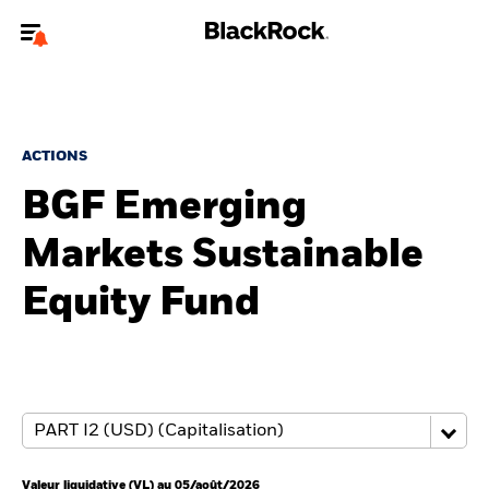
Bienvenue sur le site BlackRock pour les particuliers
Pour accéder directement à un autre site BlackRock, veuillez mettre à
jour
votre type d'utilisateur
.
ACTIONS
BGF Emerging
Nous connaître
Markets Sustainable
Produits
Equity Fund
Thèmes
Education
Particuliers
Valeur liquidative (VL) au 05/août/2026