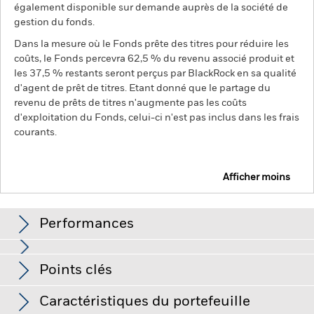
également disponible sur demande auprès de la société de
gestion du fonds.
Dans la mesure où le Fonds prête des titres pour réduire les
coûts, le Fonds percevra 62,5 % du revenu associé produit et
les 37,5 % restants seront perçus par BlackRock en sa qualité
d'agent de prêt de titres. Etant donné que le partage du
revenu de prêts de titres n'augmente pas les coûts
d'exploitation du Fonds, celui-ci n'est pas inclus dans les frais
courants.
Afficher moins
BGF Emerging Markets Sustainable Equity Fund
Performances
Graphique
Points clés
Les marchés émergents sont généralement plus sensibles
aux conditions économiques et politiques que les marchés
développés. D'autres facteurs incluent un « Risque de
Voir le graphique complet
Caractéristiques du portefeuille
liquidité » plus élevé, des restrictions à l'investissement ou au
Net Assets of Fund
USD 307 997 880