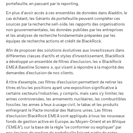
BlackRock Global Funds - Annual Report
peuvent être utilisés pour acquérir ou réduire une exposition
mettra en place des filtrages.
Pour plus d’informations sur la
au 30/juin/2026
portefeuille, en passant par le reporting.
Il n’y a pas de rendement minimum garanti. 
Minimal
(French)
au marché et/ou à des fins de gestion des risques. Allocations
stratégie d’investissement d’un fonds, veuillez consulter son
La performance indiquée est calculée après déduction des
susceptibles de modification.
MSCI - Armes nucléaires
0,00%
En plus d’avoir accès à ces ensembles de données dans Aladdin, le
prospectus.
Ce que vous pourriez obtenir après déducti
frais courants. Les frais d’entrée/de sortie ne sont pas inclus
au 30/juin/2026
cas échéant, les Gérants de portefeuille peuvent compléter ces
Tension
Rendement annuel moyen
dans le calcul.
sources par la recherche sell-side, les rapports des organisations
Pour consulter les méthodologies MSCI sur lesquelles
BlackRock Global Funds - Annual report and
MSCI - Armes à feu civiles
0,00%
non gouvernementales, les données publiées par les entreprises
audited financial statements (French)
reposent les Caractéristiques de durabilité, utilisez les liens
Les chiffres indiqués se rapportent aux performances
au 30/juin/2026
Ce que vous pourriez obtenir après déducti
et les analyses de recherche fondamentale préparées par les
Défavorable
ci-dessous.
Rendement annuel moyen
passées.
Les performances passées ne sont pas un indicateur
équipes de recherche actions et crédit de BlackRock.
MSCI - Tabac
0,00%
fiable des performances futures. Les marchés pourraient
BlackRock Global Funds - Prospectus (French
au 30/juin/2026
Afin de proposer des solutions évolutives aux investisseurs dans
Ce que vous pourriez obtenir après déducti
évoluer très différemment. Ceci peut vous aider à évaluer la
- France)
Intermédiaire
Notation des fonds ESG MSCI
A
Rendement annuel moyen
différentes classes d'actifs et styles d'investissement, BlackRock
MSCI - Contrevenants au
0,00%
façon dont le fonds a été géré dans le passé
(AAA-CCC)
a développé un ensemble de filtres d'exclusion, les « BlackRock
Pacte mondial des Nations
au 17/juil./2026
La performance est indiquée sur la base de la Valeur nette
Unies
EMEA Baseline Screens », qui visent à répondre à la majorité des
Ce que vous pourriez obtenir après déducti
Favorable
d’inventaire (VNI), avec le revenu brut réinvesti le cas échéant.
Rendement annuel moyen
au 30/juin/2026
demandes d'exclusion de nos clients.
Pointage de qualité ESG
6,83
BlackRock Global Funds - Prospectus
Le rendement de votre investissement peut augmenter ou
MSCI (0-10)
(English)
Le scénario de tension montre ce que vous pourriez obtenir
À titre d'exemple, ces filtres d'exclusion permettent de retirer les
MSCI - Charbon thermique
0,00%
diminuer en raison des fluctuations des devises si votre
au 17/juil./2026
titres et/ou les positions ayant une exposition significative à
dans des situations de marché extrêmes.
au 30/juin/2026
investissement est effectué dans une devise autre que celle
Classification mondiale des
certains secteurs/industries, y compris, mais sans s'y limiter, les
Equity Emerging Markets
BlackRock Global Funds - Prospectus (French
utilisée dans le calcul des performances passées. Source :
MSCI - Sables bitumineux
0,00%
fonds selon Lipper
Global
armes controversées, les armements nucléaires, les combustibles
- Belgium^France)
Blackrock
au 30/juin/2026
au 17/juil./2026
fossiles, les armes à feux à usage civil, le tabac et les produits
enfreignant le Pacte mondial des Nations unies. Les filtres
Moyenne pondérée de
110,46
d'exclusion BlackRock EMEA sont appliqués à tous les nouveaux
l'intensité carbone MSCI
fonds de gestion active en Europe, au Moyen-Orient et en Afrique
BlackRock Global Funds - Prospectus -
(tonnes de CO2e/M$ de
("EMEA"), sur la base de la règle "se conformer ou expliquer" par
Addendum (French - France)
ventes)
Données sur la
98,59%