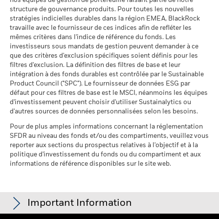
participation aux secteurs
nos équipes de gestion de portefeuille faisant partie de notre
au 17/juil./2026
d'activité
structure de gouvernance produits. Pour toutes les nouvelles
% des avoirs à l'égard
Sustainability related disclosure - EMSUST-
91,45
au 30/juin/2026
stratégies indicielles durables dans la région EMEA, BlackRock
desquels des données ESG
AG (en)
travaille avec le fournisseur de ces indices afin de refléter les
MSCI
Pourcentage des avoirs du
1,41%
mêmes critères dans l'indice de référence du fonds. Les
fonds à l'égard desquels
au 17/juil./2026
investisseurs sous mandats de gestion peuvent demander à ce
des données ne sont pas
que des critères d'exclusion spécifiques soient définis pour les
disponibles
Pointage de qualité ESG
77,50
Sustainability related disclosure - EMSUST-
MSCI - centile par rapport aux
filtres d'exclusion. La définition des filtres de base et leur
au 30/juin/2026
AG (fr)
pairs
intégration à des fonds durables est contrôlée par le Sustainable
au 17/juil./2026
Product Council ("SPC"). Le fournisseur de données ESG par
L'exposition de BlackRock aux secteurs d'activité, telle qu'elle
défaut pour ces filtres de base est le MSCI, néanmoins les équipes
est indiquée ci-dessus, pour le charbon thermique et les
Fonds dans le groupe de
1 329
d'investissement peuvent choisir d'utiliser Sustainalytics ou
pairs
sables bitumineux, est calculée et déclarée pour les
Voir tous les documents
d'autres sources de données personnalisées selon les besoins.
au 17/juil./2026
entreprises qui tirent plus de 5 % de leurs revenus du
charbon thermique ou des sables bitumineux, tel que défini
Pour de plus amples informations concernant la réglementation
% de couverture MSCI
85,41
par MSCI ESG Research. L’exposition aux entreprises qui
SFDR au niveau des fonds et/ou des compartiments, veuillez vous
Weighted Average Carbon
génèrent des revenus à partir du charbon thermique ou des
reporter aux sections du prospectus relatives à l'objectif et à la
Intensity
sables bitumineux (à un seuil de revenus de 0 %), telle que
politique d'investissement du fonds ou du compartiment et aux
au 17/juil./2026
informations de référence disponibles sur le site web.
définie par MSCI ESG Research, se répartit comme suit :
0,00% pour le charbon thermique et 0,00% pour les sables
Toutes les données proviennent des Notations de fonds ESG
bitumineux.
MSCI au 17/juil./2026 basées sur les positions détenues au
31/mars/2026. De ce fait, les caractéristiques de durabilité
Les indicateurs de participation aux secteurs d'activité sont
Important Information
du fonds peuvent parfois différer des Notations de fonds ESG
calculés par BlackRock à l’aide des données de MSCI ESG
MSCI.