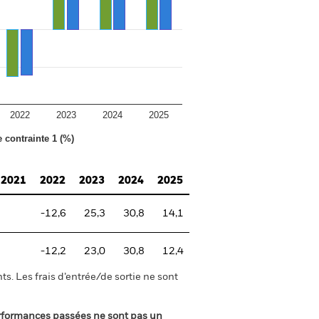
2022
2023
2024
2025
e contrainte 1 (%)
2021
2022
2023
2024
2025
-12,6
25,3
30,8
14,1
-12,2
23,0
30,8
12,4
s. Les frais d’entrée/de sortie ne sont
rformances passées ne sont pas un