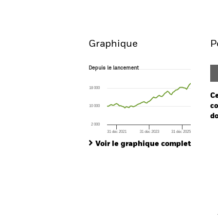
Aperçu
Performances
Graphique
P
Depuis le lancement
Depuis le lancement
Line chart with 62 data points.
The chart has 1 X axis displaying Time. Ran
18 000
The chart has 1 Y axis displaying values. Range
Ce
co
10 000
do
2 000
31 déc 2021
31 déc 2023
31 déc 2025
Ch
End of interactive chart.
Ba
Voir le graphique complet
Th
Th
V