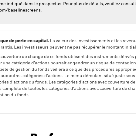
e indiqué dans le prospectus. Pour plus de détails, veuillez consulte
com/baselinescreens.
 de perte en capital.
La valeur des investissements et les reven
ntis. Les investisseurs peuvent ne pas récupérer le montant initial
 couverture de change de ce fonds utilisent des instruments dérivés 
 une catégorie d’actions pourrait engendrer un risque de contagion (e
ciété de gestion du fonds veillera à ce que des procédures appropriée
n aux autres catégories d’actions. Le menu déroulant situé juste sou
égories d’actions du fonds. Les catégories d’actions avec couverture 
 complète de toutes les catégories d'actions avec couverture de ch
stion du fonds.
PRIIP KID
Fiche
Prospectus
ld Equity
technique
Télécharger