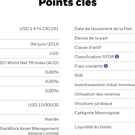
Points clés
USD 1 474 230 291
Date de lancement de la Part
Devise de la part
04/juin/2018
Classe d’actif
USD
Classification SFDR
SCI World Net TR Index (AUD)
Frais courants
0,00%
ISIN
0,00%
Investissement initial minim
0,00%
Utilisation des revenus
Structure juridique
USD 10 000,00
Catégorie Morningstar
Irlande
Liquidité du fonds
BlackRock Asset Management
Ireland Limited