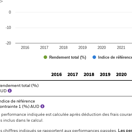
0
-10
-20
2016
2017
2018
2019
2020
2021
Rendement total (%)
Indice de référenc
d of interactive chart.
2016
2017
2018
2019
2020
endement total (%)
AUD
ndice de référence
ontrainte 1 (%) AUD
 performance indiquée est calculée après déduction des frais courant
s inclus dans le calcul.
s chiffres indiqués se rapportent aux performances passées.
Les pe