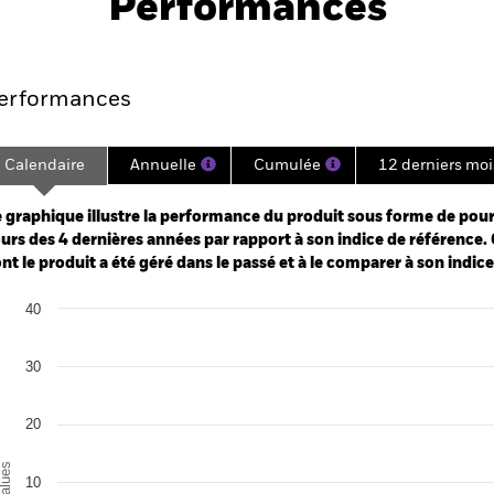
Performances
Points clés
Gérants
Principales posi
erformances
Calendaire
Annuelle
Cumulée
12 derniers moi
ge: 2021-05-31 00:00:00 to 2026-06-30 00:00:00.
: -80 to 160.
 graphique illustre la performance du produit sous forme de pour
urs des 4 dernières années par rapport à son indice de référence. 
nt le produit a été géré dans le passé et à le comparer à son indic
art
40
r chart with 2 data series.
e chart has 1 X axis displaying categories.
e chart has 1 Y axis displaying Values. Range: -20 to 40.
30
20
alues
10