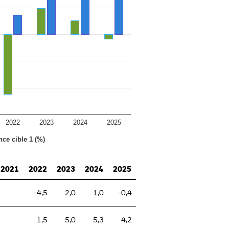
2022
2023
2024
2025
nce cible 1 (%)
2021
2022
2023
2024
2025
-4,5
2,0
1,0
-0,4
1,5
5,0
5,3
4,2