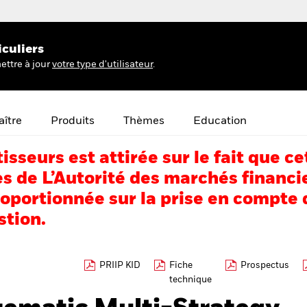
iculiers
ettre à jour
votre type d'utilisateur
.
ître
Produits
Thèmes
Education
tisseurs est attirée sur le fait que
s de L’Autorité des marchés financi
portionnée sur la prise en compte d
stion.
PRIIP KID
Fiche
Prospectus
technique