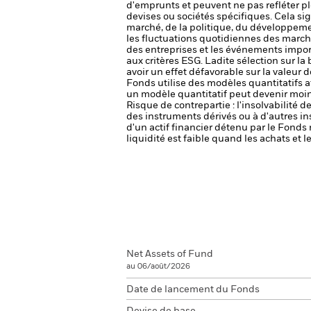
d'emprunts et peuvent ne pas refléter pl
devises ou sociétés spécifiques. Cela si
marché, de la politique, du développem
les fluctuations quotidiennes des marché
des entreprises et les événements import
aux critères ESG. Ladite sélection sur la
avoir un effet défavorable sur la valeur
Fonds utilise des modèles quantitatifs 
un modèle quantitatif peut devenir moin
Risque de contrepartie : l'insolvabilité 
des instruments dérivés ou à d'autres i
d'un actif financier détenu par le Fonds 
liquidité est faible quand les achats et
Net Assets of Fund
au 06/août/2026
Date de lancement du Fonds