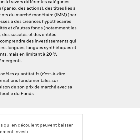
on à travers différentes catégories
(par ex. des actions), des titres liés à
truments du marché monétaire (IMM) (par
dossés à des créances hypothécaires
idités et d’autres fonds (notamment les
 des sociétés et des entités
nt comprendre des investissements qui
ions longues, longues synthétiques et
nts, mais en limitant à 20 %
 émergents.
odèles quantitatifs (c’est-à-dire
nformations fondamentales sur
araison de son prix de marché avec sa
efeuille du Fonds.
us qui en découlent peuvent baisser
ement investi.