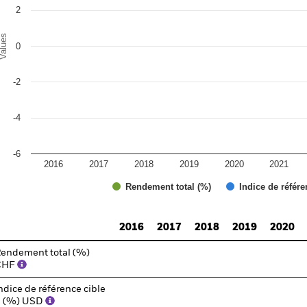
2
alues
0
-2
-4
-6
2016
2017
2018
2019
2020
2021
Rendement total (%)
Indice de référe
d of interactive chart.
2016
2017
2018
2019
2020
endement total (%)
CHF
ndice de référence cible
1 (%) USD