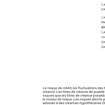
La
pa
Le
in
ai
La
ca
de
pe
Le risque de crédit, les fluctuations des
créance. Les titres de créance de qualit
risques que les titres de créance posséda
le niveau de risque.
Les risques décrits p
adossés à des créances hypothécaires (M