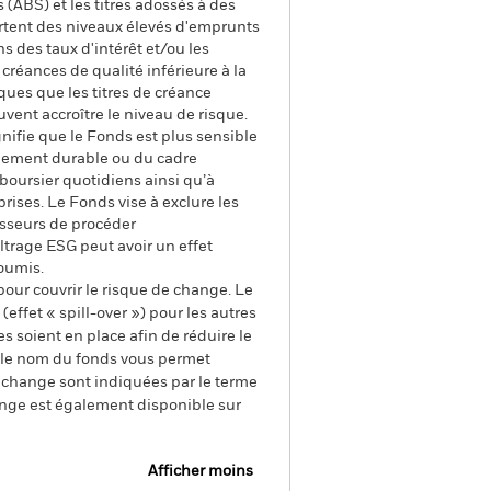
 (ABS) et les titres adossés à des
rtent des niveaux élevés d'emprunts
ns des taux d'intérêt et/ou les
 créances de qualité inférieure à la
ques que les titres de créance
vent accroître le niveau de risque.
gnifie que le Fonds est plus sensible
ppement durable ou du cadre
boursier quotidiens ainsi qu’à
rises. Le Fonds vise à exclure les
isseurs de procéder
ltrage ESG peut avoir un effet
oumis.
pour couvrir le risque de change. Le
ffet « spill-over ») pour les autres
s soient en place afin de réduire le
s le nom du fonds vous permet
de change sont indiquées par le terme
ange est également disponible sur
Afficher moins