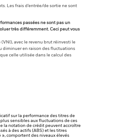
s. Les frais d’entrée/de sortie ne sont
rformances passées ne sont pas un
oluer très différemment. Ceci peut vous
(VNI), avec le revenu brut réinvesti le
 diminuer en raison des fluctuations
ue celle utilisée dans le calcul des
icatif sur la performance des titres de
plus sensibles aux fluctuations de ces
e la notation de crédit peuvent accroître
és à des actifs (ABS) et les titres
é », comportent des niveaux élevés