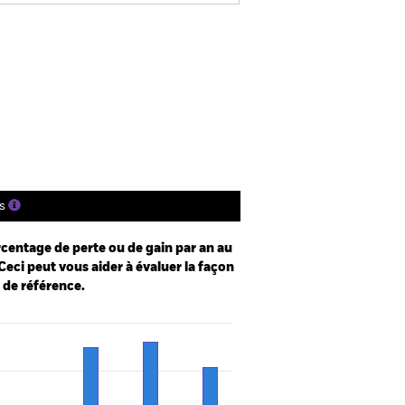
us
SFDR Web Disclosure
ger
tions
Documentation
s
centage de perte ou de gain par an au
Ceci peut vous aider à évaluer la façon
e de référence.