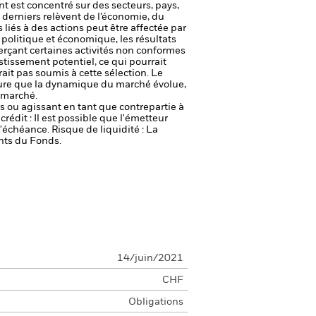
t est concentré sur des secteurs, pays,
 derniers relèvent de l’économie, du
s liés à des actions peut être affectée par
 politique et économique, les résultats
xerçant certaines activités non conformes
stissement potentiel, ce qui pourrait
ait pas soumis à cette sélection.
Le
sure que la dynamique du marché évolue,
 marché.
fs ou agissant en tant que contrepartie à
crédit : Il est possible que l'émetteur
 l'échéance.
Risque de liquidité : La
ents du Fonds.
14/juin/2021
CHF
Obligations