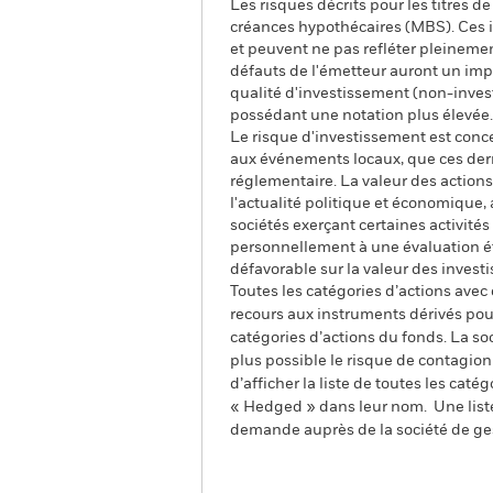
Les risques décrits pour les titres d
créances hypothécaires (MBS). Ces i
et peuvent ne pas refléter pleinement
défauts de l'émetteur auront un impac
qualité d'investissement (non-invest
possédant une notation plus élevée. 
Le risque d'investissement est conce
aux événements locaux, que ces dern
réglementaire. La valeur des actions
l'actualité politique et économique, 
sociétés exerçant certaines activit
personnellement à une évaluation éth
défavorable sur la valeur des inves
Toutes les catégories d’actions avec
recours aux instruments dérivés pour
catégories d’actions du fonds. La so
plus possible le risque de contagio
d’afficher la liste de toutes les cat
« Hedged » dans leur nom. Une liste
demande auprès de la société de ge