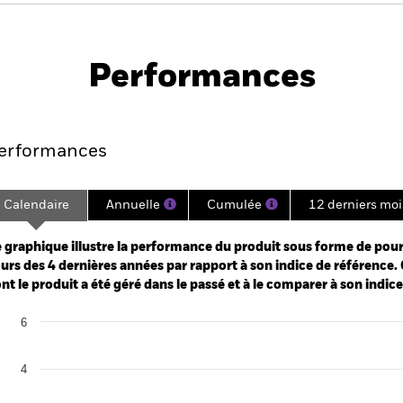
PRIIP KID
Fiche
Prospect
ti-Strategy
technique
Téléchar
Performances
Points clés
Gérants
Principales posi
erformances
Calendaire
Annuelle
Cumulée
12 derniers moi
ge: 2021-05-31 00:00:00 to 2026-07-31 00:00:00.
: -8 to 16.
 graphique illustre la performance du produit sous forme de pour
urs des 4 dernières années par rapport à son indice de référence. 
nt le produit a été géré dans le passé et à le comparer à son indic
art
6
r chart with 2 data series.
e chart has 1 X axis displaying categories.
e chart has 1 Y axis displaying Values. Range: -6 to 6.
4