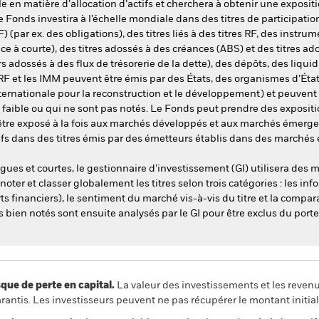
en matière d’allocation d’actifs et cherchera à obtenir une expositi
 le Fonds investira à l’échelle mondiale dans des titres de participation 
RF) (par ex. des obligations), des titres liés à des titres RF, des ins
ce à courte), des titres adossés à des créances (ABS) et des titres a
rs adossés à des flux de trésorerie de la dette), des dépôts, des liqu
RF et les IMM peuvent être émis par des États, des organismes d’État,
nternationale pour la reconstruction et le développement) et peuve
t faible ou qui ne sont pas notés. Le Fonds peut prendre des exposit
être exposé à la fois aux marchés développés et aux marchés émerge
fs dans des titres émis par des émetteurs établis dans des marchés
gues et courtes, le gestionnaire d’investissement (GI) utilisera des m
ter et classer globalement les titres selon trois catégories : les i
orts financiers), le sentiment du marché vis-à-vis du titre et la comp
ns bien notés sont ensuite analysés par le GI pour être exclus du port
 de perte en capital.
La valeur des investissements et les reven
ntis. Les investisseurs peuvent ne pas récupérer le montant initial