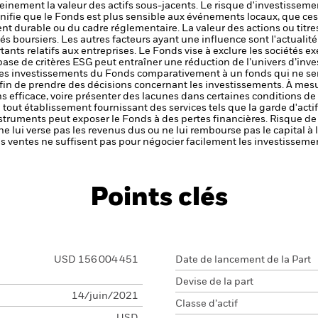
einement la valeur des actifs sous-jacents.
Le risque d'investissemen
gnifie que le Fonds est plus sensible aux événements locaux, que ces
ent durable ou du cadre réglementaire.
La valeur des actions ou titre
s boursiers. Les autres facteurs ayant une influence sont l'actualité
ants relatifs aux entreprises.
Le Fonds vise à exclure les sociétés e
 base de critères ESG peut entraîner une réduction de l’univers d’inve
 des investissements du Fonds comparativement à un fonds qui ne ser
afin de prendre des décisions concernant les investissements. À me
s efficace, voire présenter des lacunes dans certaines conditions de
de tout établissement fournissant des services tels que la garde d'acti
nstruments peut exposer le Fonds à des pertes financières.
Risque de 
ne lui verse pas les revenus dus ou ne lui rembourse pas le capital à
 les ventes ne suffisent pas pour négocier facilement les investissem
Points clés
USD 156 004 451
Date de lancement de la Part
Devise de la part
14/juin/2021
Classe d’actif