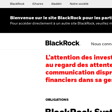
BlackRock
iShares
Aladdin
Notre société
Bienvenue sur le site BlackRock pour les part
Pour accéder directement à un autre site BlackRock, veuillez m
Nous conna
L’attention des inves
au regard des attente
communication dispro
financiers dans sa ge
OBLIGATIONS