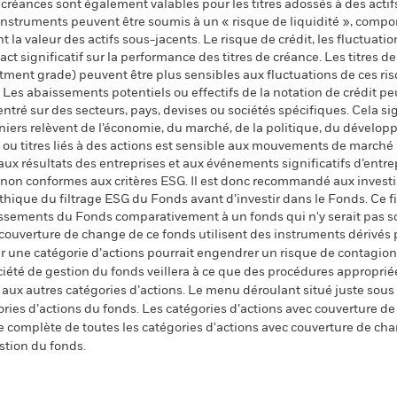
e créances sont également valables pour les titres adossés à des actifs
nstruments peuvent être soumis à un « risque de liquidité », compo
 la valeur des actifs sous-jacents. Le risque de crédit, les fluctuatio
t significatif sur la performance des titres de créance. Les titres de
ment grade) peuvent être plus sensibles aux fluctuations de ces ris
Les abaissements potentiels ou effectifs de la notation de crédit peu
ntré sur des secteurs, pays, devises ou sociétés spécifiques. Cela si
iers relèvent de l’économie, du marché, de la politique, du dévelo
 ou titres liés à des actions est sensible aux mouvements de marché 
aux résultats des entreprises et aux événements significatifs d’entrep
és non conformes aux critères ESG. Il est donc recommandé aux invest
ique du filtrage ESG du Fonds avant d’investir dans le Fonds. Ce fi
tissements du Fonds comparativement à un fonds qui n'y serait pas s
 couverture de change de ce fonds utilisent des instruments dérivés 
 une catégorie d’actions pourrait engendrer un risque de contagion (e
ciété de gestion du fonds veillera à ce que des procédures appropriée
n aux autres catégories d’actions. Le menu déroulant situé juste sou
égories d’actions du fonds. Les catégories d’actions avec couverture 
 complète de toutes les catégories d'actions avec couverture de ch
stion du fonds.