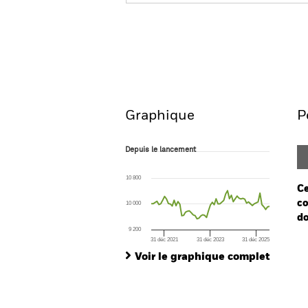
BlackRock Systematic Mul
Fund
Aperçu
Performances
Graphique
P
Depuis le lancement
Depuis le lancement
Line chart with 63 data points.
The chart has 1 X axis displaying Time. Ran
10 800
The chart has 1 Y axis displaying values. Range
Ce
co
10 000
do
9 200
31 déc 2021
31 déc 2023
31 déc 2025
Ch
End of interactive chart.
Ba
Voir le graphique complet
Th
Th