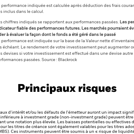
 performance indiquée est calculée après déduction des frais courant
s inclus dans le calcul.
s chiffres indiqués se rapportent aux performances passées.
Les pe
dicateur fiable des performances futures. Les marchés pourraient év
der à évaluer la façon dont le fonds a été géré dans le passé
 performance est indiquée sur la base de la Valeur nette d’inventaire 
s échéant. Le rendement de votre investissement peut augmenter ou
s devises si votre investissement est effectué dans une devise autre q
rformances passées. Source : Blackrock
Principaux risques
 taux d'intérêt et/ou les défauts de l'émetteur auront un impact signif
é inférieure à investment grade (non-investment grade) peuvent être 
nt une notation plus élevée. Les baisses potentielles ou effectives d
our les titres de créance sont également valables pour les titres adoss
BS). Ces instruments peuvent être soumis à un « risque de liquidit