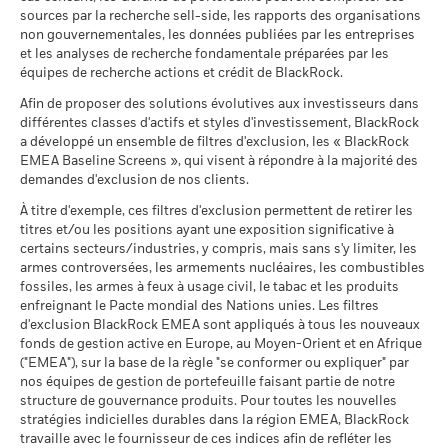
Tension
Rendement annuel moyen
sources par la recherche sell-side, les rapports des organisations
Pour consulter les méthodologies MSCI sur lesquelles
BlackRock Global Funds - Annual report and
MSCI - Armes à feu civiles
0,00%
Indice de
non gouvernementales, les données publiées par les entreprises
audited financial statements (French)
reposent les Caractéristiques de durabilité, utilisez les liens
au 30/juin/2026
Ce que vous pourriez obtenir après déducti
référence
et les analyses de recherche fondamentale préparées par les
Défavorable
ci-dessous.
Rendement annuel moyen
contrainte
42,1
équipes de recherche actions et crédit de BlackRock.
MSCI - Tabac
0,00%
1 (%) JPY
BlackRock Global Funds - Prospectus (French
au 30/juin/2026
Afin de proposer des solutions évolutives aux investisseurs dans
Ce que vous pourriez obtenir après déducti
- France)
Intermédiaire
Notation des fonds ESG MSCI
A
Rendement annuel moyen
différentes classes d'actifs et styles d'investissement, BlackRock
MSCI - Contrevenants au
0,00%
(AAA-CCC)
a développé un ensemble de filtres d'exclusion, les « BlackRock
Pacte mondial des Nations
La performance indiquée est calculée après déduction des
au 17/juil./2026
Unies
EMEA Baseline Screens », qui visent à répondre à la majorité des
Ce que vous pourriez obtenir après déducti
frais courants. Les frais d’entrée/de sortie ne sont pas inclus
Favorable
Rendement annuel moyen
au 30/juin/2026
demandes d'exclusion de nos clients.
Pointage de qualité ESG
6,78
BlackRock Global Funds - Prospectus
dans le calcul.
MSCI (0-10)
(English)
Le scénario de tension montre ce que vous pourriez obtenir
À titre d'exemple, ces filtres d'exclusion permettent de retirer les
MSCI - Charbon thermique
0,00%
au 17/juil./2026
Les chiffres indiqués se rapportent aux performances
titres et/ou les positions ayant une exposition significative à
dans des situations de marché extrêmes.
au 30/juin/2026
passées.
Les performances passées ne sont pas un indicateur
Classification mondiale des
certains secteurs/industries, y compris, mais sans s'y limiter, les
Equity Sector Information
BlackRock Global Funds - Prospectus (French
MSCI - Sables bitumineux
0,00%
fiable des performances futures. Les marchés pourraient
fonds selon Lipper
Technology
armes controversées, les armements nucléaires, les combustibles
- Belgium^France)
au 30/juin/2026
au 17/juil./2026
évoluer très différemment. Ceci peut vous aider à évaluer la
fossiles, les armes à feux à usage civil, le tabac et les produits
façon dont le fonds a été géré dans le passé
enfreignant le Pacte mondial des Nations unies. Les filtres
Moyenne pondérée de
37,92
d'exclusion BlackRock EMEA sont appliqués à tous les nouveaux
La performance est indiquée sur la base de la Valeur nette
l'intensité carbone MSCI
fonds de gestion active en Europe, au Moyen-Orient et en Afrique
BlackRock Global Funds - Prospectus -
d’inventaire (VNI), avec le revenu brut réinvesti le cas échéant.
(tonnes de CO2e/M$ de
("EMEA"), sur la base de la règle "se conformer ou expliquer" par
Addendum (French - France)
ventes)
Données sur la
96,07%
Le rendement de votre investissement peut augmenter ou
participation aux secteurs
nos équipes de gestion de portefeuille faisant partie de notre
au 17/juil./2026
diminuer en raison des fluctuations des devises si votre
d'activité
structure de gouvernance produits. Pour toutes les nouvelles
investissement est effectué dans une devise autre que celle
% des avoirs à l'égard
Sustainability related disclosure - WTP_AG
96,15
au 30/juin/2026
stratégies indicielles durables dans la région EMEA, BlackRock
desquels des données ESG
utilisée dans le calcul des performances passées. Source :
(en)
travaille avec le fournisseur de ces indices afin de refléter les