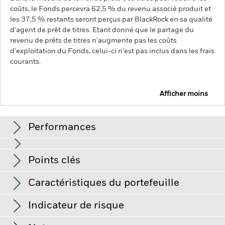
coûts, le Fonds percevra 62,5 % du revenu associé produit et
les 37,5 % restants seront perçus par BlackRock en sa qualité
d'agent de prêt de titres. Etant donné que le partage du
revenu de prêts de titres n'augmente pas les coûts
d'exploitation du Fonds, celui-ci n'est pas inclus dans les frais
courants.
Afficher moins
BGF World Technology Fund
Performances
Graphique
Points clés
Le risque d'investissement est concentré sur des secteurs,
pays, devises ou sociétés spécifiques. Cela signifie que le
Fonds est plus sensible aux événements locaux, que ces
Voir le graphique complet
Caractéristiques du portefeuille
derniers relèvent de l’économie, du marché, de la politique, du
Net Assets of Fund
USD 19 433 802 388
développement durable ou du cadre réglementaire.
La valeur
au 07/août/2026
Performances
des actions ou titres liés à des actions peut être affectée par
Indicateur de risque
les fluctuations quotidiennes des marchés boursiers. Les
Nombre de positions
70
Date de lancement du Fonds
03/mars/1995
autres facteurs ayant une influence sont l'actualité politique
au 30/juin/2026