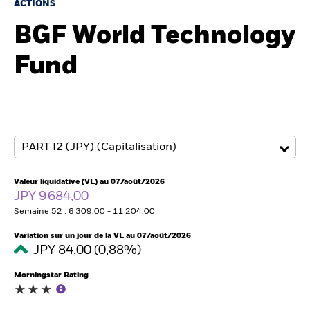
France
ACTIONS
Change location
BGF World Technology
BlackRock
Fund
iShares
Aladdin
Notre société
Valeur liquidative (VL) au 07/août/2026
JPY 9 684,00
Semaine 52 : 6 309,00 - 11 204,00
Variation sur un jour de la VL au 07/août/2026
JPY 84,00 (0,88%)
Morningstar Rating