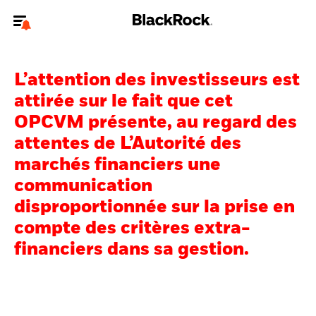
Bienvenue sur le site BlackRock pour les particuliers
L’attention des investisseurs est
Pour accéder directement à un autre site BlackRock, veuillez mettre à
jour
votre type d'utilisateur
.
attirée sur le fait que cet
OPCVM présente, au regard des
Nous connaître
attentes de L’Autorité des
marchés financiers une
Produits
communication
Thèmes
disproportionnée sur la prise en
compte des critères extra-
Education
financiers dans sa gestion.
Particuliers