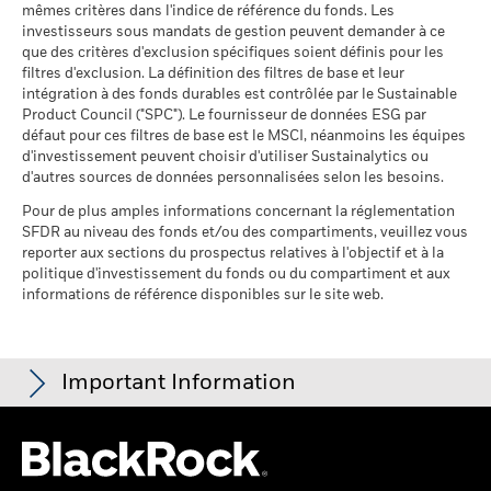
MSCI
Pourcentage des avoirs du
3,99%
Blackrock
mêmes critères dans l'indice de référence du fonds. Les
fonds à l'égard desquels
au 17/juil./2026
investisseurs sous mandats de gestion peuvent demander à ce
des données ne sont pas
que des critères d'exclusion spécifiques soient définis pour les
disponibles
Pointage de qualité ESG
61,29
Sustainability related disclosure - WTP_AG
MSCI - centile par rapport aux
filtres d'exclusion. La définition des filtres de base et leur
au 30/juin/2026
(fr)
pairs
intégration à des fonds durables est contrôlée par le Sustainable
au 17/juil./2026
Product Council ("SPC"). Le fournisseur de données ESG par
L'exposition de BlackRock aux secteurs d'activité, telle qu'elle
défaut pour ces filtres de base est le MSCI, néanmoins les équipes
est indiquée ci-dessus, pour le charbon thermique et les
Fonds dans le groupe de
1 400
d'investissement peuvent choisir d'utiliser Sustainalytics ou
pairs
sables bitumineux, est calculée et déclarée pour les
Voir tous les documents
d'autres sources de données personnalisées selon les besoins.
au 17/juil./2026
entreprises qui tirent plus de 5 % de leurs revenus du
charbon thermique ou des sables bitumineux, tel que défini
Pour de plus amples informations concernant la réglementation
% de couverture MSCI
95,82
par MSCI ESG Research. L’exposition aux entreprises qui
SFDR au niveau des fonds et/ou des compartiments, veuillez vous
Weighted Average Carbon
génèrent des revenus à partir du charbon thermique ou des
reporter aux sections du prospectus relatives à l'objectif et à la
Intensity
sables bitumineux (à un seuil de revenus de 0 %), telle que
politique d'investissement du fonds ou du compartiment et aux
au 17/juil./2026
informations de référence disponibles sur le site web.
définie par MSCI ESG Research, se répartit comme suit :
0,00% pour le charbon thermique et 0,00% pour les sables
Toutes les données proviennent des Notations de fonds ESG
bitumineux.
MSCI au 17/juil./2026 basées sur les positions détenues au
31/mars/2026. De ce fait, les caractéristiques de durabilité
Les indicateurs de participation aux secteurs d'activité sont
Important Information
du fonds peuvent parfois différer des Notations de fonds ESG
calculés par BlackRock à l’aide des données de MSCI ESG
MSCI.
Research qui fournit un profil de la participation de chaque
Pour être inclus dans les Notations de fonds MSCI ESG, 65 %
société aux différents secteurs d'activité. BlackRock s’appuie
Pour les fonds dont l'objectif de placement comprend des critères
du poids brut du fonds (ou 50 % dans le cas de fonds
sur ces données pour fournir une vue d’ensemble des avoirs,
ESG, certaines mesures commerciales ou autres situations