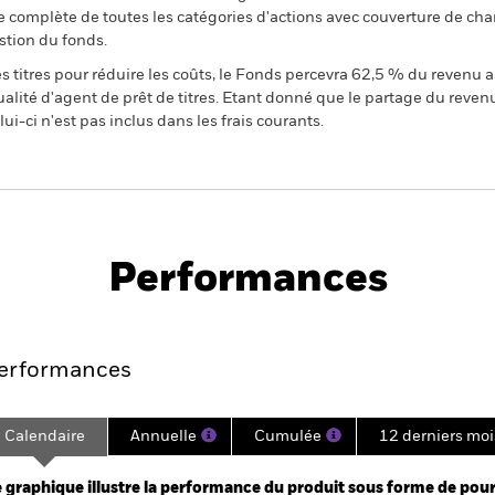
 complète de toutes les catégories d'actions avec couverture de ch
stion du fonds.
 titres pour réduire les coûts, le Fonds percevra 62,5 % du revenu a
alité d'agent de prêt de titres. Etant donné que le partage du reven
ui-ci n'est pas inclus dans les frais courants.
PRIIP KID
Fiche
Prospectus
nd
technique
Performances
Points clés
Gérants
Principales posi
erformances
Calendaire
Annuelle
Cumulée
12 derniers moi
ge: 2008-04-01 00:00:00 to 2026-07-31 00:00:00.
e: -1600 to 3200.
 graphique illustre la performance du produit sous forme de pour