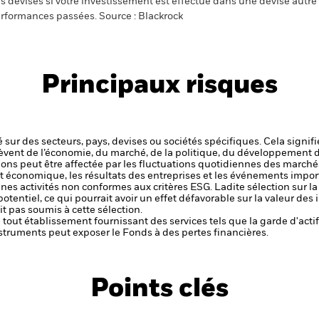
s devises si votre investissement est effectué dans une devise autre q
rformances passées. Source : Blackrock
Principaux risques
 sur des secteurs, pays, devises ou sociétés spécifiques. Cela signif
èvent de l’économie, du marché, de la politique, du développement 
ctions peut être affectée par les fluctuations quotidiennes des marché
et économique, les résultats des entreprises et les événements import
aines activités non conformes aux critères ESG. Ladite sélection sur l
potentiel, ce qui pourrait avoir un effet défavorable sur la valeur d
t pas soumis à cette sélection.
de tout établissement fournissant des services tels que la garde d'acti
struments peut exposer le Fonds à des pertes financières.
Points clés