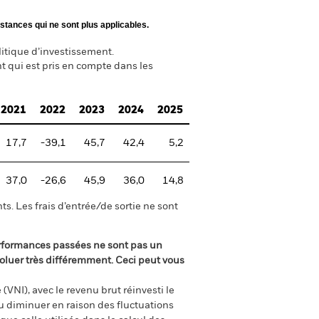
stances qui ne sont plus applicables.
itique d’investissement.
nt qui est pris en compte dans les
2021
2022
2023
2024
2025
17,7
-39,1
45,7
42,4
5,2
37,0
-26,6
45,9
36,0
14,8
s. Les frais d’entrée/de sortie ne sont
rformances passées ne sont pas un
oluer très différemment. Ceci peut vous
(VNI), avec le revenu brut réinvesti le
 diminuer en raison des fluctuations