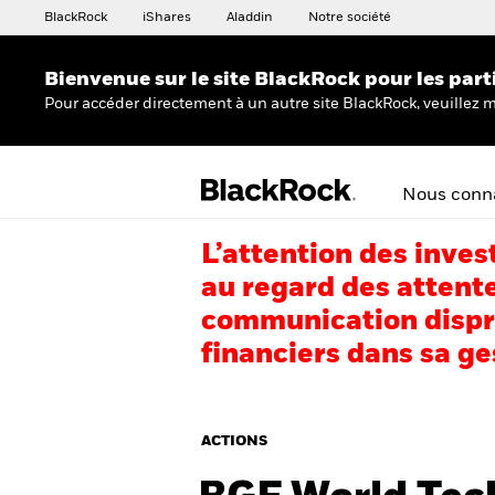
BlackRock
iShares
Aladdin
Notre société
Bienvenue sur le site BlackRock pour les part
Pour accéder directement à un autre site BlackRock, veuillez m
Nous conna
L’attention des inves
au regard des attente
communication dispro
financiers dans sa ge
ACTIONS