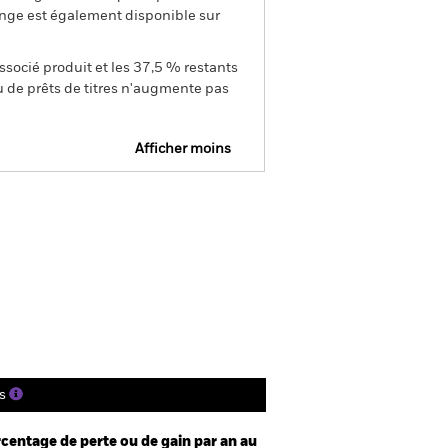
ange est également disponible sur
ssocié produit et les 37,5 % restants
u de prêts de titres n'augmente pas
Afficher moins
SFDR Web Disclosure
Télécharger
tions
Documentation
s
centage de perte ou de gain par an au