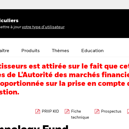
iculiers
ettre à jour
votre type d'utilisateur
.
ître
Produits
Thèmes
Education
tisseurs est attirée sur le fait que
s de L’Autorité des marchés financi
portionnée sur la prise en compte d
stion.
PRIIP KID
Fiche
Prospectus
technique