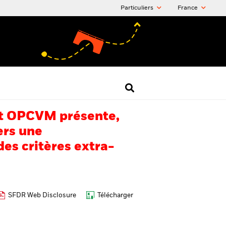
Particuliers
France
 cet OPCVM présente,
ers une
es critères extra-
SFDR Web Disclosure
Télécharger