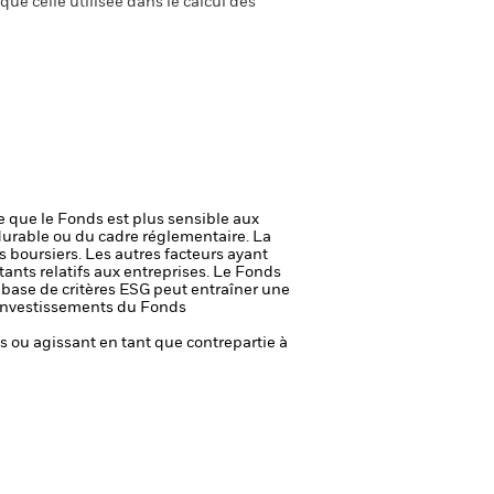
ue celle utilisée dans le calcul des
ie que le Fonds est plus sensible aux
durable ou du cadre réglementaire.
La
s boursiers. Les autres facteurs ayant
ants relatifs aux entreprises.
Le Fonds
a base de critères ESG peut entraîner une
es investissements du Fonds
fs ou agissant en tant que contrepartie à