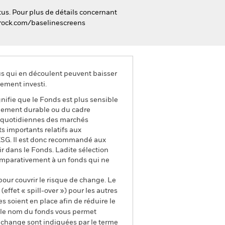
tus. Pour plus de détails concernant
ckrock.com/baselinescreens
us qui en découlent peuvent baisser
ement investi.
gnifie que le Fonds est plus sensible
ppement durable ou du cadre
ons quotidiennes des marchés
s importants relatifs aux
s ESG. Il est donc recommandé aux
r dans le Fonds. Ladite sélection
comparativement à un fonds qui ne
pour couvrir le risque de change. Le
ffet « spill-over ») pour les autres
s soient en place afin de réduire le
s le nom du fonds vous permet
de change sont indiquées par le terme