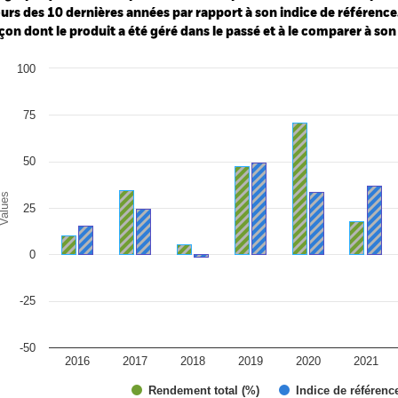
urs des 10 dernières années par rapport à son indice de référence.
çon dont le produit a été géré dans le passé et à le comparer à son
art
100
r chart with 2 data series.
e chart has 1 X axis displaying categories.
e chart has 1 Y axis displaying Values. Range: -50 to 100.
75
50
alues
25
0
-25
-50
2016
2017
2018
2019
2020
2021
Rendement total (%)
Indice de référenc