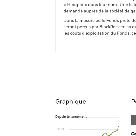
« Hedged » dans leur nom. Une liste
demande auprès de la société de ge
Dans la mesure où le Fonds prête des
seront perçus par BlackRock en sa qu
les coûts d'exploitation du Fonds, cel
BGF World Technology Fu
Aperçu
Performances
Graphique
P
Depuis le lancement
Depuis le lancement
Line chart with 74 data points.
The chart has 1 X axis displaying Time. Ran
170 000
The chart has 1 Y axis displaying values. Rang
Ce