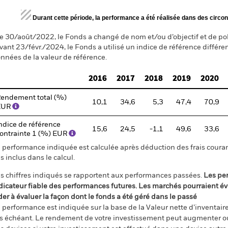
d of interactive chart.
Durant cette période, la performance a été réalisée dans des circon
e 30/août/2022, le Fonds a changé de nom et/ou d’objectif et de pol
vant 23/févr./2024, le Fonds a utilisé un indice de référence différe
nnées de la valeur de référence.
2016
2017
2018
2019
2020
endement total (%)
10,1
34,6
5,3
47,4
70,9
EUR
ndice de référence
15,6
24,5
-1,1
49,6
33,6
ontrainte 1 (%) EUR
 performance indiquée est calculée après déduction des frais courant
s inclus dans le calcul.
s chiffres indiqués se rapportent aux performances passées.
Les pe
dicateur fiable des performances futures. Les marchés pourraient év
der à évaluer la façon dont le fonds a été géré dans le passé
 performance est indiquée sur la base de la Valeur nette d’inventaire 
s échéant. Le rendement de votre investissement peut augmenter ou