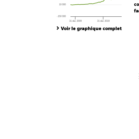
co
10 000
fa
-150 000
31 déc 2009
31 déc 2019
Ch
End of interactive chart.
Ba
Voir le graphique complet
Th
Th
V