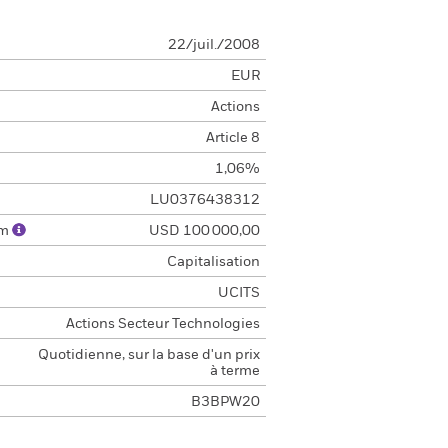
22/juil./2008
EUR
Actions
Article 8
1,06%
LU0376438312
um
USD 100 000,00
Capitalisation
UCITS
Actions Secteur Technologies
Quotidienne, sur la base d'un prix
à terme
B3BPW20