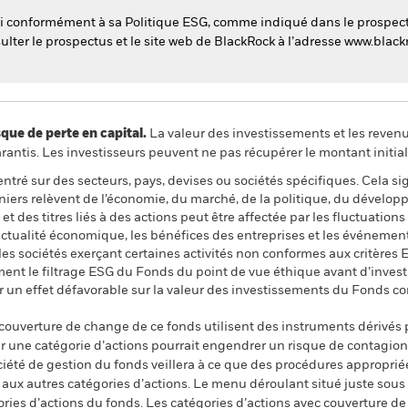
esti conformément à sa Politique ESG, comme indiqué dans le prospec
nsulter le prospectus et le site web de BlackRock à l’adresse www.bla
 de perte en capital.
La valeur des investissements et les reven
ntis. Les investisseurs peuvent ne pas récupérer le montant initial
ntré sur des secteurs, pays, devises ou sociétés spécifiques. Cela si
iers relèvent de l’économie, du marché, de la politique, du dévelo
et des titres liés à des actions peut être affectée par les fluctuati
l’actualité économique, les bénéfices des entreprises et les événement
 les sociétés exerçant certaines activités non conformes aux critère
ent le filtrage ESG du Fonds du point de vue éthique avant d’investi
oir un effet défavorable sur la valeur des investissements du Fonds 
 couverture de change de ce fonds utilisent des instruments dérivés 
 une catégorie d’actions pourrait engendrer un risque de contagion (e
ciété de gestion du fonds veillera à ce que des procédures appropriée
n aux autres catégories d’actions. Le menu déroulant situé juste sou
égories d’actions du fonds. Les catégories d’actions avec couverture 