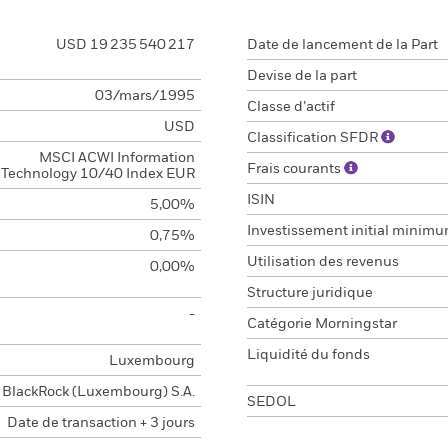
USD 19 235 540 217
Date de lancement de la Part
Devise de la part
03/mars/1995
Classe d’actif
USD
Classification SFDR
MSCI ACWI Information
Frais courants
Technology 10/40 Index EUR
ISIN
5,00%
Investissement initial minim
0,75%
Utilisation des revenus
0,00%
Structure juridique
-
Catégorie Morningstar
Liquidité du fonds
Luxembourg
BlackRock (Luxembourg) S.A.
SEDOL
Date de transaction + 3 jours