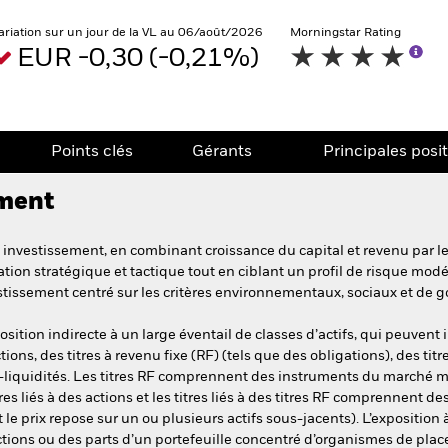
ariation sur un jour de la VL au 06/août/2026
Morningstar Rating
EUR -0,30 (-0,21%)
Points clés
Gérants
Principales posi
ement
investissement, en combinant croissance du capital et revenu par le b
tion stratégique et tactique tout en ciblant un profil de risque mod
estissement centré sur les critères environnementaux, sociaux et de 
ition indirecte à un large éventail de classes d’actifs, qui peuvent i
ctions, des titres à revenu fixe (RF) (tels que des obligations), des titre
si-liquidités. Les titres RF comprennent des instruments du marché mo
es liés à des actions et les titres liés à des titres RF comprennent d
le prix repose sur un ou plusieurs actifs sous-jacents). L’exposition 
ctions ou des parts d’un portefeuille concentré d’organismes de plac