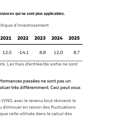
stances qui ne sont plus applicables.
itique d’investissement.
2021
2022
2023
2024
2025
12,5
-14,1
8,8
12,0
8,7
s. Les frais d’entrée/de sortie ne sont
rformances passées ne sont pas un
oluer très différemment. Ceci peut vous
(VNI), avec le revenu brut réinvesti le
 diminuer en raison des fluctuations
ue celle utilisée dans le calcul des