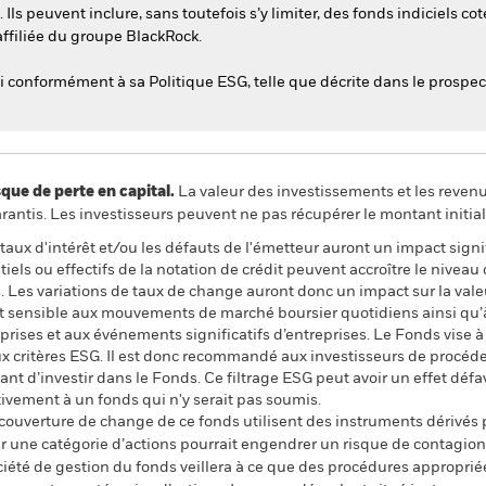
. Ils peuvent inclure, sans toutefois s’y limiter, des fonds indiciels cot
affiliée du groupe BlackRock.
sti conformément à sa Politique ESG, telle que décrite dans le prospec
 de perte en capital.
La valeur des investissements et les reven
ntis. Les investisseurs peuvent ne pas récupérer le montant initial
e taux d'intérêt et/ou les défauts de l'émetteur auront un impact signi
ls ou effectifs de la notation de crédit peuvent accroître le niveau 
. Les variations de taux de change auront donc un impact sur la vale
est sensible aux mouvements de marché boursier quotidiens ainsi qu’à 
rises et aux événements significatifs d’entreprises. Le Fonds vise à 
ux critères ESG. Il est donc recommandé aux investisseurs de procé
nt d’investir dans le Fonds. Ce filtrage ESG peut avoir un effet défa
vement à un fonds qui n'y serait pas soumis.
 couverture de change de ce fonds utilisent des instruments dérivés 
 une catégorie d’actions pourrait engendrer un risque de contagion (e
ciété de gestion du fonds veillera à ce que des procédures appropriée