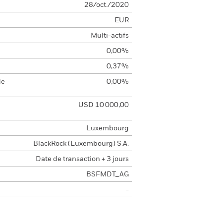
28/oct./2020
EUR
Multi-actifs
0,00%
0,37%
de
0,00%
USD 10 000,00
Luxembourg
BlackRock (Luxembourg) S.A.
Date de transaction + 3 jours
BSFMDT_AG
-