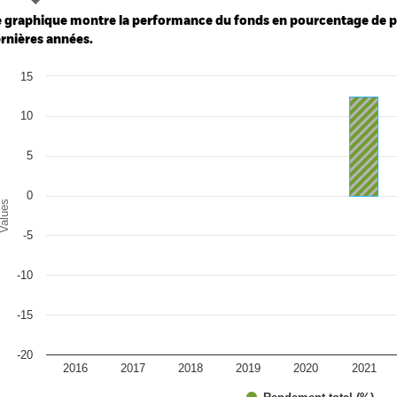
: 0 to 60.
 graphique montre la performance du fonds en pourcentage de per
rnières années.
art
15
r chart with 10 bars.
e chart has 1 X axis displaying categories.
e chart has 1 Y axis displaying Values. Range: -20 to 15.
10
5
0
alues
-5
-10
-15
-20
2016
2017
2018
2019
2020
2021