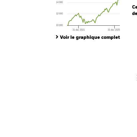
14 000
The chart has 1 Y axis displaying values. Range
Ce
de
12 000
Ch
10 000
Ba
31 déc 2021
31 déc 2025
End of interactive chart.
Th
Voir le graphique complet
Th
V