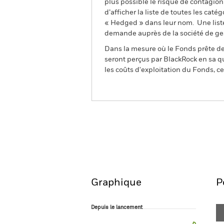
plus possible le risque de contagio
d’afficher la liste de toutes les cat
« Hedged » dans leur nom. Une liste
demande auprès de la société de ge
Dans la mesure où le Fonds prête des
seront perçus par BlackRock en sa qu
les coûts d'exploitation du Fonds, cel
BSF BlackRock MyMap Pl
Fund
Aperçu
Performances
Graphique
P
Depuis le lancement
Depuis le lancement
Line chart with 71 data points.
The chart has 1 X axis displaying Time. Ran