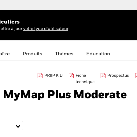
iculiers
ettre à jour
votre type d'utilisateur
.
ître
Produits
Thèmes
Education
PRIIP KID
Fiche
Prospectus
technique
k MyMap Plus Moderate