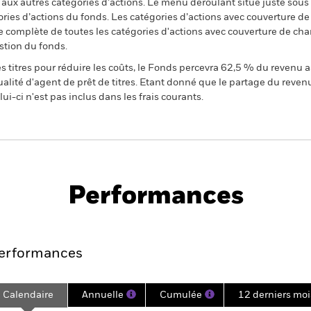
n aux autres catégories d’actions. Le menu déroulant situé juste sou
égories d’actions du fonds. Les catégories d’actions avec couverture 
 complète de toutes les catégories d'actions avec couverture de ch
stion du fonds.
 titres pour réduire les coûts, le Fonds percevra 62,5 % du revenu a
alité d'agent de prêt de titres. Etant donné que le partage du reven
ui-ci n'est pas inclus dans les frais courants.
PRIIP KID
Fiche
Prospec
us Moderate
technique
Téléchar
Performances
Points clés
Gérants
Principales posi
erformances
Calendaire
Annuelle
Cumulée
12 derniers moi
ge: 2020-09-30 00:00:00 to 2026-07-31 00:00:00.