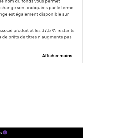
s le nom du fonds vous permet
de change sont indiquées par le terme
ange est également disponible sur
ssocié produit et les 37,5 % restants
u de prêts de titres n'augmente pas
Afficher moins
tus
SFDR Web Disclosure
ger
tions
Documentation
s