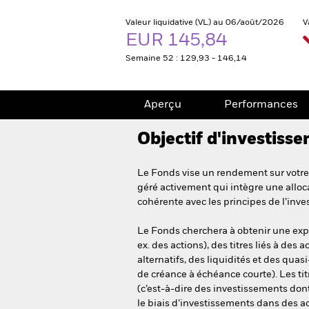
Valeur liquidative (VL) au 06/août/2026
V
EUR 145,84
Semaine 52 : 129,93 - 146,14
Aperçu
Performances
Objectif d'investiss
Le Fonds vise un rendement sur votre 
géré activement qui intègre une alloca
cohérente avec les principes de l’inv
Le Fonds cherchera à obtenir une expos
ex. des actions), des titres liés à des a
alternatifs, des liquidités et des qua
de créance à échéance courte). Les titr
(c’est-à-dire des investissements dont 
le biais d’investissements dans des a