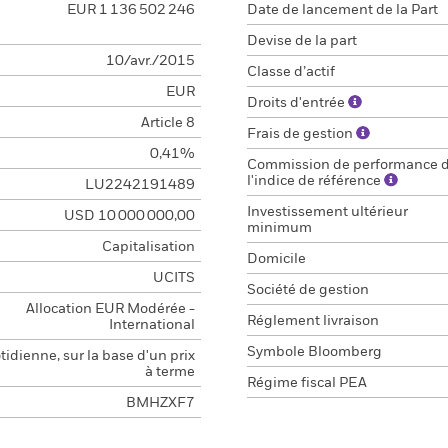
EUR 1 136 502 246
Date de lancement de la Part
Devise de la part
10/avr./2015
Classe d’actif
EUR
Droits d'entrée
Article 8
Frais de gestion
0,41%
Commission de performance 
l'indice de référence
LU2242191489
Investissement ultérieur
USD 10 000 000,00
minimum
Capitalisation
Domicile
UCITS
Société de gestion
Allocation EUR Modérée -
Réglement livraison
International
Symbole Bloomberg
idienne, sur la base d'un prix
à terme
Régime fiscal PEA
BMHZXF7