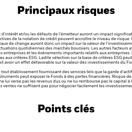
Principaux risques
x d'intérêt et/ou les défauts de l'émetteur auront un impact significat
ctives de la notation de crédit peuvent accroître le niveau de risque.
 taux de change auront donc un impact sur la valeur de l'investissem
luctuations quotidiennes des marchés boursiers. Les autres facteurs a
es entreprises et les événements importants relatifs aux entreprises.
s aux critères ESG. Ladite sélection sur la base de critères ESG peut
ait avoir un effet défavorable sur la valeur des investissements du
de tout établissement fournissant des services tels que la garde d'acti
nstruments peut exposer le Fonds à des pertes financières.
Risque de 
ne lui verse pas les revenus dus ou ne lui rembourse pas le capital à
 les ventes ne suffisent pas pour négocier facilement les investissem
Points clés