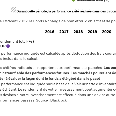
Rendement total (%)
d of interactive chart.
Durant cette période, la performance a été réalisée dans des circon
e 18/août/2022, le Fonds a changé de nom et/ou d’objectif et de pol
2016
2017
2018
2019
2020
endement total (%)
EUR
 performance indiquée est calculée après déduction des frais courant
s inclus dans le calcul.
s chiffres indiqués se rapportent aux performances passées.
Les pe
dicateur fiable des performances futures. Les marchés pourraient év
der à évaluer la façon dont le fonds a été géré dans le passé
 performance est indiquée sur la base de la Valeur nette d’inventaire 
s échéant. Le rendement de votre investissement peut augmenter ou
s devises si votre investissement est effectué dans une devise autre q
rformances passées. Source : Blackrock