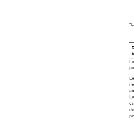
En
*L
R
La
pa
Le
in
ai
La
ca
de
pe