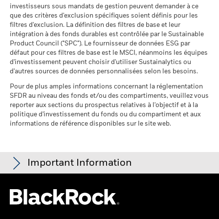
fonds à l'égard desquels
investisseurs sous mandats de gestion peuvent demander à ce
fiable des performances futures. Les marchés pourraient
des données ne sont pas
que des critères d'exclusion spécifiques soient définis pour les
disponibles
évoluer très différemment. Ceci peut vous aider à évaluer la
filtres d'exclusion. La définition des filtres de base et leur
au 30/juin/2026
façon dont le fonds a été géré dans le passé
intégration à des fonds durables est contrôlée par le Sustainable
La performance est indiquée sur la base de la Valeur nette
Product Council ("SPC"). Le fournisseur de données ESG par
L'exposition de BlackRock aux secteurs d'activité, telle qu'elle
d’inventaire (VNI), avec le revenu brut réinvesti le cas échéant.
défaut pour ces filtres de base est le MSCI, néanmoins les équipes
est indiquée ci-dessus, pour le charbon thermique et les
Le rendement de votre investissement peut augmenter ou
d'investissement peuvent choisir d'utiliser Sustainalytics ou
sables bitumineux, est calculée et déclarée pour les
diminuer en raison des fluctuations des devises si votre
d'autres sources de données personnalisées selon les besoins.
entreprises qui tirent plus de 5 % de leurs revenus du
investissement est effectué dans une devise autre que celle
charbon thermique ou des sables bitumineux, tel que défini
Pour de plus amples informations concernant la réglementation
utilisée dans le calcul des performances passées. Source :
par MSCI ESG Research. L’exposition aux entreprises qui
SFDR au niveau des fonds et/ou des compartiments, veuillez vous
Blackrock
génèrent des revenus à partir du charbon thermique ou des
reporter aux sections du prospectus relatives à l'objectif et à la
sables bitumineux (à un seuil de revenus de 0 %), telle que
politique d'investissement du fonds ou du compartiment et aux
informations de référence disponibles sur le site web.
définie par MSCI ESG Research, se répartit comme suit :
0,21% pour le charbon thermique et 0,09% pour les sables
bitumineux.
Les indicateurs de participation aux secteurs d'activité sont
Important Information
calculés par BlackRock à l’aide des données de MSCI ESG
Research qui fournit un profil de la participation de chaque
société aux différents secteurs d'activité. BlackRock s’appuie
Pour les fonds dont l'objectif de placement comprend des critères
sur ces données pour fournir une vue d’ensemble des avoirs,
ESG, certaines mesures commerciales ou autres situations
puis pour déterminer l'exposition du fonds, compte tenu de la
peuvent donner lieu à la détention passive, par le fonds ou l'indice,