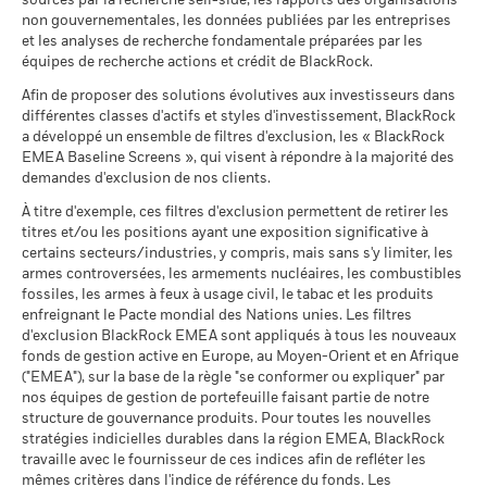
sources par la recherche sell-side, les rapports des organisations
Sustainability related disclosure - GCSESG-
MSCI - Armes à feu civiles
0,00%
non gouvernementales, les données publiées par les entreprises
AGG (fr)
au 30/juin/2026
Ce que vous pourriez obtenir après déducti
Rendement total (%)
et les analyses de recherche fondamentale préparées par les
Défavorable
Indice de référence comparateur 1 (%)
Rendement annuel moyen
équipes de recherche actions et crédit de BlackRock.
MSCI - Tabac
0,00%
BlackRock Funds I ICAV - Prospectus (French
End of interactive chart.
au 30/juin/2026
Afin de proposer des solutions évolutives aux investisseurs dans
Ce que vous pourriez obtenir après déducti
- Belgium^France)
Intermédiaire
Rendement annuel moyen
différentes classes d'actifs et styles d'investissement, BlackRock
MSCI - Contrevenants au
0,00%
2016
2017
2018
2019
2020
2021
a développé un ensemble de filtres d'exclusion, les « BlackRock
Pacte mondial des Nations
Unies
EMEA Baseline Screens », qui visent à répondre à la majorité des
Ce que vous pourriez obtenir après déducti
Favorable
Rendement
Rendement annuel moyen
au 30/juin/2026
demandes d'exclusion de nos clients.
BlackRock Funds I ICAV - Prospectus (English
total (%)
-1,
- Austria^Belgium^Czech
Le scénario de tension montre ce que vous pourriez obtenir
À titre d'exemple, ces filtres d'exclusion permettent de retirer les
MSCI - Charbon thermique
0,00%
GBP
Republic^Denmark^Finland^France^Germany^Hun
titres et/ou les positions ayant une exposition significative à
dans des situations de marché extrêmes.
au 30/juin/2026
Republic^Spain^Sweden^Switzerland^United
Indice de
certains secteurs/industries, y compris, mais sans s'y limiter, les
BlackRock Funds I ICAV - Prospectus (French
Kingdom)
MSCI - Sables bitumineux
0,00%
référence
armes controversées, les armements nucléaires, les combustibles
- France)
au 30/juin/2026
comparateur
-0,
fossiles, les armes à feux à usage civil, le tabac et les produits
1 (%) USD
enfreignant le Pacte mondial des Nations unies. Les filtres
d'exclusion BlackRock EMEA sont appliqués à tous les nouveaux
fonds de gestion active en Europe, au Moyen-Orient et en Afrique
Voir tous les documents
La performance indiquée est calculée après déduction des
("EMEA"), sur la base de la règle "se conformer ou expliquer" par
Données sur la
93,78%
participation aux secteurs
nos équipes de gestion de portefeuille faisant partie de notre
frais courants. Les frais d’entrée/de sortie ne sont pas inclus
d'activité
structure de gouvernance produits. Pour toutes les nouvelles
dans le calcul.
au 30/juin/2026
stratégies indicielles durables dans la région EMEA, BlackRock
Les chiffres indiqués se rapportent aux performances
travaille avec le fournisseur de ces indices afin de refléter les
Pourcentage des avoirs du
7,03%
mêmes critères dans l'indice de référence du fonds. Les
passées.
Les performances passées ne sont pas un indicateur