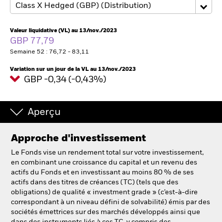
France
Change location
Valeur liquidative (VL) au 13/nov./2023
BlackRock
GBP 77,79
Semaine 52 : 76,72 - 83,11
iShares
Variation sur un jour de la VL au 13/nov./2023
GBP -0,34 (-0,43%)
Aladdin
Notre société
Aperçu
Approche d'investissement
Le Fonds vise un rendement total sur votre investissement,
en combinant une croissance du capital et un revenu des
actifs du Fonds et en investissant au moins 80 % de ses
actifs dans des titres de créances (TC) (tels que des
obligations) de qualité « investment grade » (c’est-à-dire
correspondant à un niveau défini de solvabilité) émis par des
sociétés émettrices sur des marchés développés ainsi que