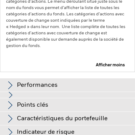
catégories d’actions. Le menu déroulant situé juste sous le
nom du fonds vous permet d’afficher la liste de toutes les
catégories d’actions du fonds. Les catégories d’actions avec
couverture de change sont indiquées par le terme
« Hedged » dans leur nom. Une liste complète de toutes les
catégories d'actions avec couverture de change est
également disponible sur demande auprès de la société de
gestion du fonds.
Afficher moins
BlackRock Advantage Global Corporate Credit
Screened Fund
Performances
Graphique
Points clés
Le risque de crédit, les variations de taux d'intérêt et/ou les
défauts de l'émetteur auront un impact significatif sur la
performance des titres de créance. Les baisses potentielles
Voir le graphique complet
Caractéristiques du portefeuille
ou effectives de la notation de crédit peuvent accroître le
Net Assets of Fund
USD 95 453 687
niveau de risque.
Les marchés émergents sont généralement
au 05/août/2026
plus sensibles aux conditions économiques et politiques que
Indicateur de risque