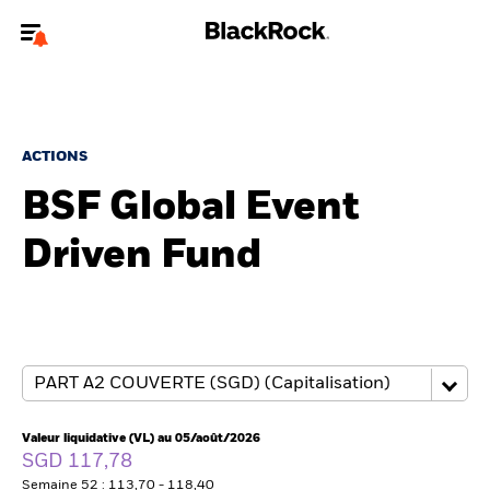
Bienvenue sur le site BlackRock pour les particuliers
Pour accéder directement à un autre site BlackRock, veuillez mettre à
jour
votre type d'utilisateur
.
ACTIONS
BSF Global Event
Nous connaître
Driven Fund
Produits
Thèmes
Education
Particuliers
Valeur liquidative (VL) au 05/août/2026
SGD 117,78
Semaine 52 : 113,70 - 118,40