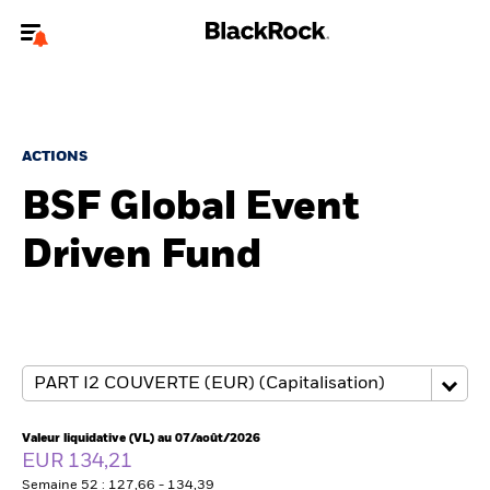
Bienvenue sur le site BlackRock pour les particuliers
Pour accéder directement à un autre site BlackRock, veuillez mettre à
jour
votre type d'utilisateur
.
ACTIONS
BSF Global Event
Nous connaître
Driven Fund
Produits
Thèmes
Education
Particuliers
Valeur liquidative (VL) au 07/août/2026
EUR 134,21
Semaine 52 : 127,66 - 134,39