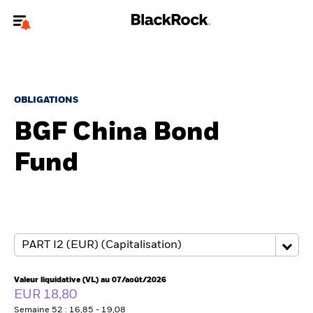
Bienvenue sur le site BlackRock pour les particuliers
Pour accéder directement à un autre site BlackRock, veuillez mettre à
jour
votre type d'utilisateur
.
OBLIGATIONS
BGF China Bond
Nous connaître
Fund
Produits
Thèmes
Education
Particuliers
Valeur liquidative (VL) au 07/août/2026
EUR 18,80
Semaine 52 : 16,85 - 19,08