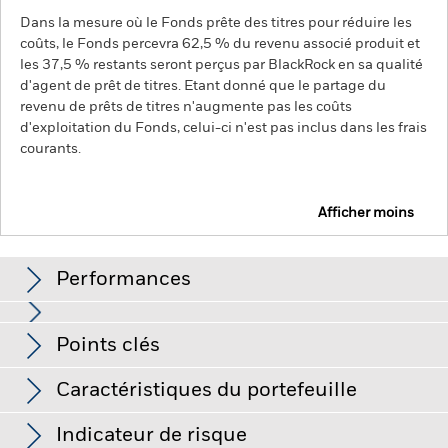
Dans la mesure où le Fonds prête des titres pour réduire les
coûts, le Fonds percevra 62,5 % du revenu associé produit et
les 37,5 % restants seront perçus par BlackRock en sa qualité
d'agent de prêt de titres. Etant donné que le partage du
revenu de prêts de titres n'augmente pas les coûts
d'exploitation du Fonds, celui-ci n'est pas inclus dans les frais
courants.
Afficher moins
BGF China Bond Fund
Performances
Graphique
Points clés
Le risque de crédit, les variations de taux d'intérêt et/ou les
défauts de l'émetteur auront un impact significatif sur la
performance des titres de créance. Les baisses potentielles
Voir le graphique complet
Caractéristiques du portefeuille
ou effectives de la notation de crédit peuvent accroître le
Net Assets of Fund
RMB 11 818 240 563
niveau de risque.
Les marchés émergents sont généralement
au 07/août/2026
Performances
plus sensibles aux conditions économiques et politiques que
Indicateur de risque
les marchés développés. D'autres facteurs incluent un