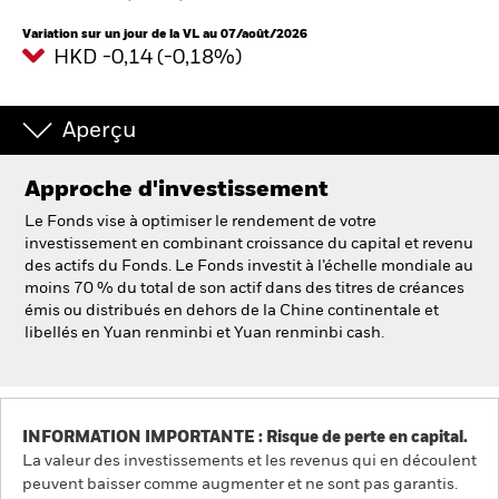
France
Change location
Variation sur un jour de la VL au 07/août/2026
HKD -0,14 (-0,18%)
BlackRock
iShares
Aperçu
Aladdin
Approche d'investissement
Le Fonds vise à optimiser le rendement de votre
Notre société
investissement en combinant croissance du capital et revenu
des actifs du Fonds. Le Fonds investit à l’échelle mondiale au
moins 70 % du total de son actif dans des titres de créances
émis ou distribués en dehors de la Chine continentale et
libellés en Yuan renminbi et Yuan renminbi cash.
INFORMATION IMPORTANTE : Risque de perte en capital.
La valeur des investissements et les revenus qui en découlent
peuvent baisser comme augmenter et ne sont pas garantis.