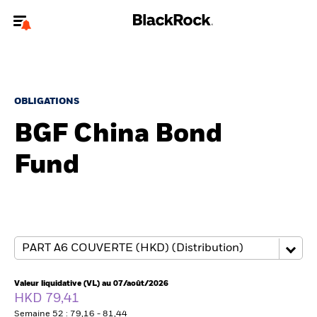
Bienvenue sur le site BlackRock pour les particuliers
Pour accéder directement à un autre site BlackRock, veuillez mettre à
jour
votre type d'utilisateur
.
OBLIGATIONS
BGF China Bond
Nous connaître
Fund
Produits
Thèmes
Education
Particuliers
Valeur liquidative (VL) au 07/août/2026
HKD 79,41
Semaine 52 : 79,16 - 81,44