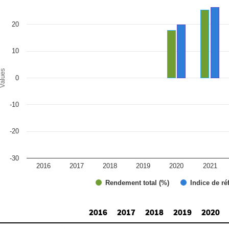
r chart with 2 data series.
e chart has 1 X axis displaying categories.
e chart has 1 Y axis displaying Values. Range: -30 to 30.
20
10
alues
0
-10
-20
-30
2016
2017
2018
2019
2020
2021
Rendement total (%)
Indice de ré
d of interactive chart.
2016
2017
2018
2019
2020