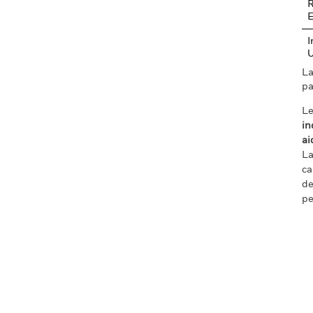
R
I
La
pa
Le
in
ai
La
ca
de
pe