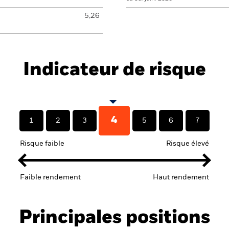
5,26
Indicateur de risque
4
1
2
3
5
6
7
Risque faible
Risque élevé
Faible rendement
Haut rendement
Principales positions