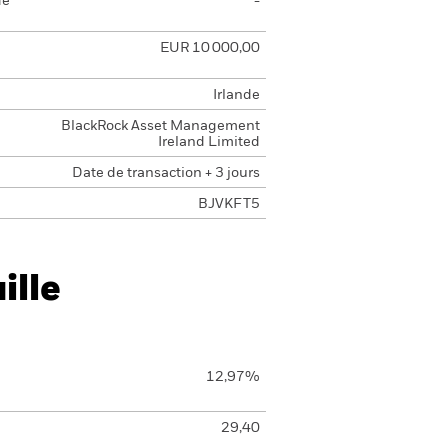
de
-
EUR 10 000,00
Irlande
BlackRock Asset Management
Ireland Limited
Date de transaction + 3 jours
BJVKFT5
ille
12,97%
29,40