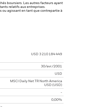
chés boursiers. Les autres facteurs ayant
ants relatifs aux entreprises.
fs ou agissant en tant que contrepartie à
USD 3 210 184 449
30/avr./2001
USD
MSCI Daily Net TR North America
USD (USD)
-
0,00%