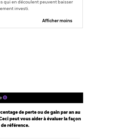
us qui en découlent peuvent baisser
ement investi.
Afficher moins
e
Prospectus
Télécharger
nique
tions
Documentation
e
centage de perte ou de gain par an au
Ceci peut vous aider à évaluer la façon
e de référence.