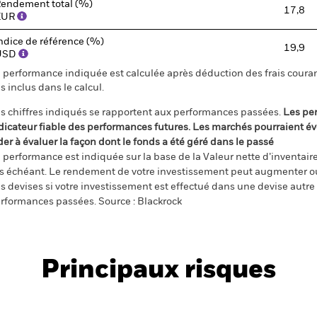
endement total (%)
17,8
EUR
ndice de référence (%)
19,9
USD
 performance indiquée est calculée après déduction des frais courant
s inclus dans le calcul.
s chiffres indiqués se rapportent aux performances passées.
Les pe
dicateur fiable des performances futures. Les marchés pourraient év
der à évaluer la façon dont le fonds a été géré dans le passé
 performance est indiquée sur la base de la Valeur nette d’inventaire 
s échéant. Le rendement de votre investissement peut augmenter ou
s devises si votre investissement est effectué dans une devise autre q
rformances passées. Source : Blackrock
Principaux risques