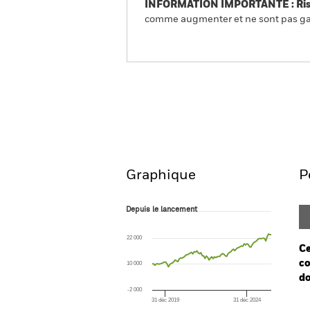
INFORMATION IMPORTANTE : Risque
comme augmenter et ne sont pas gara
iShares North America Ind
Aperçu
Performances
Graphique
P
Depuis le lancement
Depuis le lancement
Line chart with 89 data points.
The chart has 1 X axis displaying Time. Ran
22 000
The chart has 1 Y axis displaying values. Rang
Ce
co
10 000
do
-2 000
31 déc 2019
31 déc 2024
Ch
End of interactive chart.