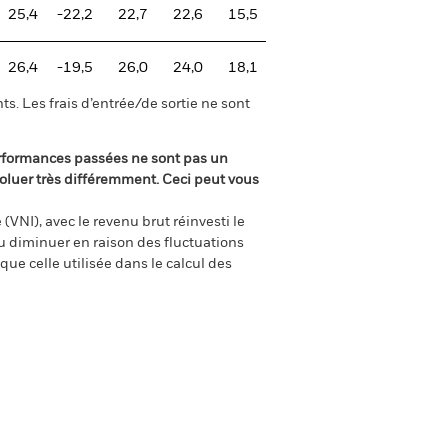
25,4
-22,2
22,7
22,6
15,5
26,4
-19,5
26,0
24,0
18,1
s. Les frais d’entrée/de sortie ne sont
rformances passées ne sont pas un
oluer très différemment. Ceci peut vous
(VNI), avec le revenu brut réinvesti le
 diminuer en raison des fluctuations
ue celle utilisée dans le calcul des