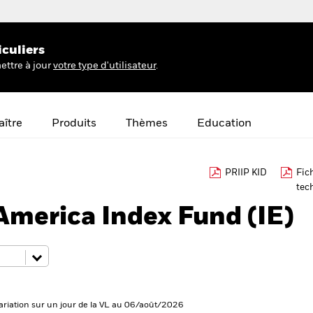
iculiers
ettre à jour
votre type d'utilisateur
.
ître
Produits
Thèmes
Education
PRIIP KID
Fic
tec
America Index Fund (IE)
ariation sur un jour de la VL au 06/août/2026