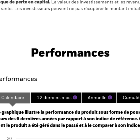
 de perte en capital.
La valeur des investissements et les reven
ntis. Les investisseurs peuvent ne pas récupérer le montant initial
PRIIP KID
Fich
ex Fund (IE)
tech
Performances
Points clés
Gérants
Principales posi
erformances
Calendaire
12 derniers mois
Annuelle
Cumulé
ge: 2019-03-01 00:00:00 to 2026-07-31 00:00:00.
e: -120 to 240.
 graphique illustre la performance du produit sous forme de pour
urs des 6 dernières années par rapport à son indice de référence. 
nt le produit a été géré dans le passé et à le comparer à son indic
art
30