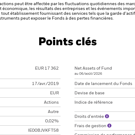
s actions peut être affectée par les fluctuations quotidiennes des mar
et économique, les résultats des entreprises et les événements import
de tout établissement fournissant des services tels que la garde d'acti
struments peut exposer le Fonds à des pertes financières.
Points clés
EUR 17 362
Net Assets of Fund
au 06/août/2026
17/avr./2019
Date de lancement du Fonds
EUR
Devise de base
Actions
Indice de référence
Autre
Droits d'entrée
0,02%
Frais de gestion
IE00BJVKFT58