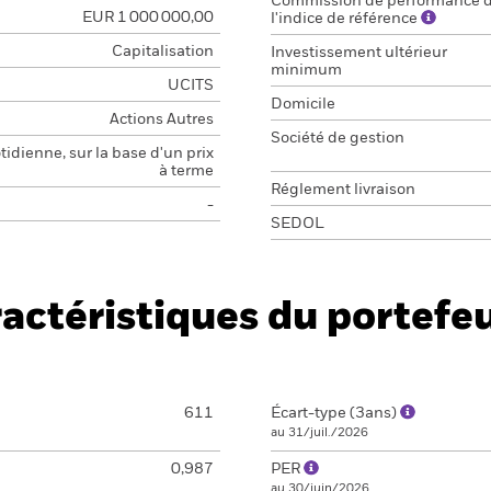
Commission de performance 
EUR 1 000 000,00
l'indice de référence
Capitalisation
Investissement ultérieur
minimum
UCITS
Domicile
Actions Autres
Société de gestion
idienne, sur la base d'un prix
à terme
Réglement livraison
-
SEDOL
actéristiques du portefeu
611
Écart-type (3ans)
au 31/juil./2026
0,987
PER
au 30/juin/2026