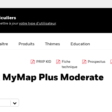
iculiers
ettre à jour
votre type d'utilisateur
.
ître
Produits
Thèmes
Education
PRIIP KID
Fiche
Prospectus
technique
k MyMap Plus Moderate