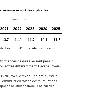
stances qui ne sont plus applicables.
itique d’investissement.
2021
2022
2023
2024
2025
13,7
-11,4
11,7
14,1
11,5
s. Les frais d’entrée/de sortie ne sont
rformances passées ne sont pas un
oluer très différemment. Ceci peut vous
(VNI), avec le revenu brut réinvesti le
 diminuer en raison des fluctuations
ue celle utilisée dans le calcul des