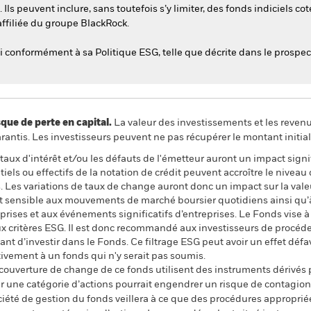
. Ils peuvent inclure, sans toutefois s’y limiter, des fonds indiciels cot
affiliée du groupe BlackRock.
sti conformément à sa Politique ESG, telle que décrite dans le prospec
 de perte en capital.
La valeur des investissements et les reven
ntis. Les investisseurs peuvent ne pas récupérer le montant initial
e taux d'intérêt et/ou les défauts de l'émetteur auront un impact signi
ls ou effectifs de la notation de crédit peuvent accroître le niveau 
. Les variations de taux de change auront donc un impact sur la vale
est sensible aux mouvements de marché boursier quotidiens ainsi qu’à 
rises et aux événements significatifs d’entreprises. Le Fonds vise à 
ux critères ESG. Il est donc recommandé aux investisseurs de procé
nt d’investir dans le Fonds. Ce filtrage ESG peut avoir un effet défa
vement à un fonds qui n'y serait pas soumis.
 couverture de change de ce fonds utilisent des instruments dérivés 
 une catégorie d’actions pourrait engendrer un risque de contagion (e
ciété de gestion du fonds veillera à ce que des procédures appropriée