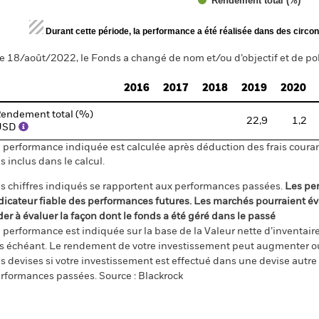
Rendement total (%)
d of interactive chart.
Durant cette période, la performance a été réalisée dans des circon
e 18/août/2022, le Fonds a changé de nom et/ou d’objectif et de pol
2016
2017
2018
2019
2020
endement total (%)
22,9
1,2
USD
 performance indiquée est calculée après déduction des frais courant
s inclus dans le calcul.
s chiffres indiqués se rapportent aux performances passées.
Les pe
dicateur fiable des performances futures. Les marchés pourraient év
der à évaluer la façon dont le fonds a été géré dans le passé
 performance est indiquée sur la base de la Valeur nette d’inventaire 
s échéant. Le rendement de votre investissement peut augmenter ou
s devises si votre investissement est effectué dans une devise autre q
rformances passées. Source : Blackrock