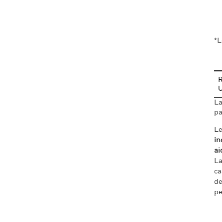
En
*L
R
La
pa
Le
in
ai
La
ca
de
pe