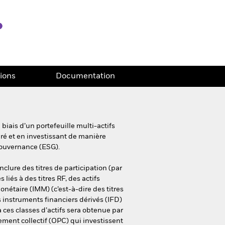
tions
Documentation
iais d’un portefeuille multi-actifs
éré et en investissant de manière
gouvernance (ESG).
nclure des titres de participation (par
s liés à des titres RF, des actifs
nétaire (IMM) (c’est-à-dire des titres
es instruments financiers dérivés (IFD)
à ces classes d’actifs sera obtenue par
ement collectif (OPC) qui investissent