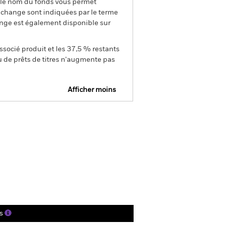
s le nom du fonds vous permet
de change sont indiquées par le terme
ange est également disponible sur
ssocié produit et les 37,5 % restants
u de prêts de titres n'augmente pas
Afficher moins
tus
SFDR Web Disclosure
ger
tions
Documentation
s