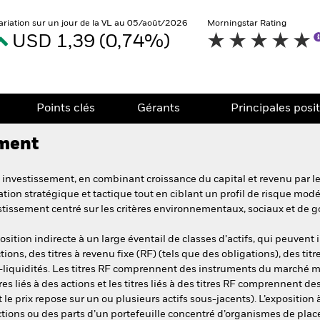
ariation sur un jour de la VL au 05/août/2026
Morningstar Rating
USD 1,39 (0,74%)
Points clés
Gérants
Principales posi
ement
investissement, en combinant croissance du capital et revenu par le b
tion stratégique et tactique tout en ciblant un profil de risque mod
estissement centré sur les critères environnementaux, sociaux et de 
ition indirecte à un large éventail de classes d’actifs, qui peuvent i
ctions, des titres à revenu fixe (RF) (tels que des obligations), des titre
si-liquidités. Les titres RF comprennent des instruments du marché mo
es liés à des actions et les titres liés à des titres RF comprennent d
le prix repose sur un ou plusieurs actifs sous-jacents). L’exposition 
ctions ou des parts d’un portefeuille concentré d’organismes de plac