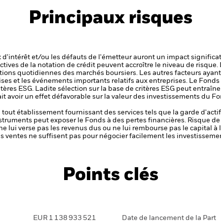
Principaux risques
x d'intérêt et/ou les défauts de l'émetteur auront un impact significat
ctives de la notation de crédit peuvent accroître le niveau de risque.
ations quotidiennes des marchés boursiers. Les autres facteurs ayant 
ises et les événements importants relatifs aux entreprises.
Le Fonds v
tères ESG. Ladite sélection sur la base de critères ESG peut entraîne
ait avoir un effet défavorable sur la valeur des investissements du
de tout établissement fournissant des services tels que la garde d'acti
nstruments peut exposer le Fonds à des pertes financières.
Risque de 
ne lui verse pas les revenus dus ou ne lui rembourse pas le capital à
 les ventes ne suffisent pas pour négocier facilement les investissem
Points clés
EUR 1 138 933 521
Date de lancement de la Part