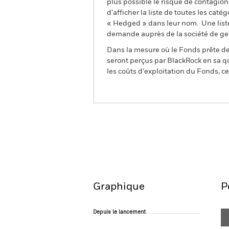
plus possible le risque de contagio
d’afficher la liste de toutes les cat
« Hedged » dans leur nom. Une liste
demande auprès de la société de ge
Dans la mesure où le Fonds prête des
seront perçus par BlackRock en sa qu
les coûts d'exploitation du Fonds, cel
BSF BlackRock MyMap Pl
Fund
Aperçu
Performances
Graphique
P
Depuis le lancement
Depuis le lancement
Line chart with 94 data points.
The chart has 1 X axis displaying Time. Ran