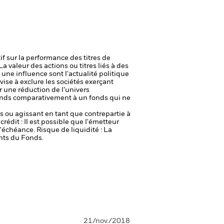
if sur la performance des titres de
La valeur des actions ou titres liés à des
une influence sont l'actualité politique
ise à exclure les sociétés exerçant
r une réduction de l’univers
 Fonds comparativement à un fonds qui ne
fs ou agissant en tant que contrepartie à
crédit : Il est possible que l'émetteur
 l'échéance.
Risque de liquidité : La
ents du Fonds.
21/nov./2018