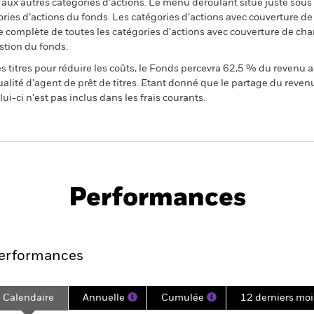
n aux autres catégories d’actions. Le menu déroulant situé juste sou
égories d’actions du fonds. Les catégories d’actions avec couverture 
 complète de toutes les catégories d'actions avec couverture de ch
stion du fonds.
 titres pour réduire les coûts, le Fonds percevra 62,5 % du revenu a
alité d'agent de prêt de titres. Etant donné que le partage du reven
ui-ci n'est pas inclus dans les frais courants.
PRIIP KID
Fiche
Prospec
us Moderate
technique
Téléchar
Performances
Points clés
Gérants
Principales posi
erformances
Calendaire
Annuelle
Cumulée
12 derniers moi
ge: 2018-10-01 00:00:00 to 2026-07-31 00:00:00.