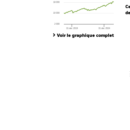
18 000
The chart has 1 Y axis displaying values. Range
Ce
de
10 000
Ch
2 000
Ba
31 déc 2019
31 déc 2024
End of interactive chart.
Th
Voir le graphique complet
Th
V