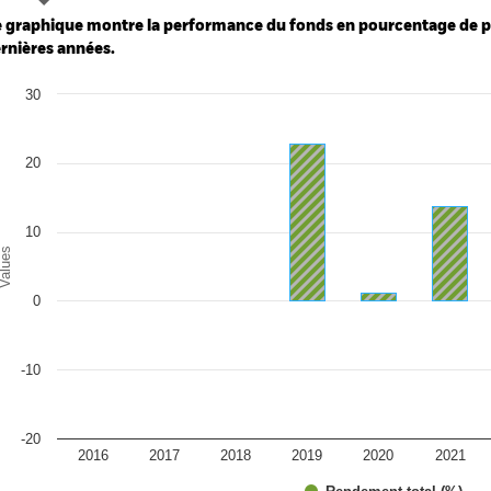
: -80 to 160.
 graphique montre la performance du fonds en pourcentage de per
rnières années.
art
30
r chart with 10 bars.
e chart has 1 X axis displaying categories.
e chart has 1 Y axis displaying Values. Range: -20 to 30.
20
10
alues
0
-10
-20
2016
2017
2018
2019
2020
2021