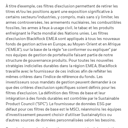
fiable des performances futures. Les marchés pourraient
MSCI (0-10)
- Austria^Belgium^Czech
Le scénario de tension montre ce que vous pourriez obtenir
À titre d'exemple, ces filtres d'exclusion permettent de retirer les
MSCI - Charbon thermique
0,00%
évoluer très différemment. Ceci peut vous aider à évaluer la
au 17/juil./2026
Republic^Denmark^Finland^France^Germany^Hun
titres et/ou les positions ayant une exposition significative à
dans des situations de marché extrêmes.
au 30/juin/2026
façon dont le fonds a été géré dans le passé
Republic^Spain^Sweden^Switzerland^United
Classification mondiale des
certains secteurs/industries, y compris, mais sans s'y limiter, les
Equity Asia Pacific ex Japan
BlackRock Funds I ICAV - Prospectus (French
La performance est indiquée sur la base de la Valeur nette
Kingdom)
MSCI - Sables bitumineux
0,00%
fonds selon Lipper
armes controversées, les armements nucléaires, les combustibles
- France)
d’inventaire (VNI), avec le revenu brut réinvesti le cas échéant.
au 30/juin/2026
au 17/juil./2026
fossiles, les armes à feux à usage civil, le tabac et les produits
Le rendement de votre investissement peut augmenter ou
enfreignant le Pacte mondial des Nations unies. Les filtres
Moyenne pondérée de
151,50
diminuer en raison des fluctuations des devises si votre
d'exclusion BlackRock EMEA sont appliqués à tous les nouveaux
l'intensité carbone MSCI
investissement est effectué dans une devise autre que celle
fonds de gestion active en Europe, au Moyen-Orient et en Afrique
(tonnes de CO2e/M$ de
Voir tous les documents
utilisée dans le calcul des performances passées. Source :
("EMEA"), sur la base de la règle "se conformer ou expliquer" par
ventes)
Données sur la
100,05%
participation aux secteurs
nos équipes de gestion de portefeuille faisant partie de notre
au 17/juil./2026
Blackrock
d'activité
structure de gouvernance produits. Pour toutes les nouvelles
% des avoirs à l'égard
94,54
au 30/juin/2026
stratégies indicielles durables dans la région EMEA, BlackRock
desquels des données ESG
travaille avec le fournisseur de ces indices afin de refléter les
MSCI
Pourcentage des avoirs du
0,00%
mêmes critères dans l'indice de référence du fonds. Les
fonds à l'égard desquels
au 17/juil./2026
investisseurs sous mandats de gestion peuvent demander à ce
des données ne sont pas
que des critères d'exclusion spécifiques soient définis pour les
disponibles
Pointage de qualité ESG
30,03
MSCI - centile par rapport aux
filtres d'exclusion. La définition des filtres de base et leur
au 30/juin/2026
pairs
intégration à des fonds durables est contrôlée par le Sustainable
au 17/juil./2026
Product Council ("SPC"). Le fournisseur de données ESG par
L'exposition de BlackRock aux secteurs d'activité, telle qu'elle
défaut pour ces filtres de base est le MSCI, néanmoins les équipes
est indiquée ci-dessus, pour le charbon thermique et les
Fonds dans le groupe de
626
d'investissement peuvent choisir d'utiliser Sustainalytics ou
pairs
sables bitumineux, est calculée et déclarée pour les
d'autres sources de données personnalisées selon les besoins.
au 17/juil./2026
entreprises qui tirent plus de 5 % de leurs revenus du