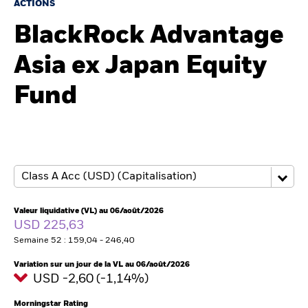
France
ACTIONS
Change location
BlackRock Advantage
BlackRock
Asia ex Japan Equity
iShares
Fund
Aladdin
Notre société
Valeur liquidative (VL) au 06/août/2026
USD 225,63
Semaine 52 : 159,04 - 246,40
Variation sur un jour de la VL au 06/août/2026
USD -2,60 (-1,14%)
Morningstar Rating