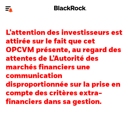
Bienvenue sur le site BlackRock pour les particuliers
L’attention des investisseurs est
Pour accéder directement à un autre site BlackRock, veuillez mettre à
jour
votre type d'utilisateur
.
attirée sur le fait que cet
OPCVM présente, au regard des
Nous connaître
attentes de L’Autorité des
marchés financiers une
Produits
communication
Thèmes
disproportionnée sur la prise en
compte des critères extra-
Education
financiers dans sa gestion.
Particuliers