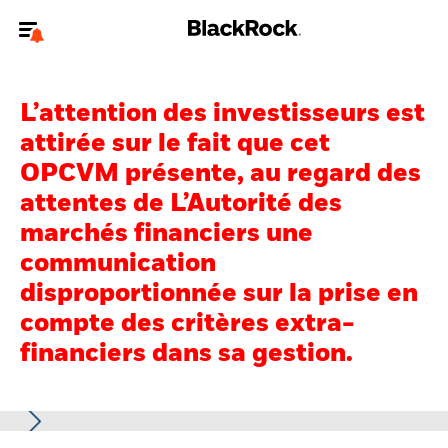
Bienvenue sur le site BlackRock pour les particuliers
L’attention des investisseurs est
Pour accéder directement à un autre site BlackRock, veuillez mettre à
jour
votre type d'utilisateur
.
attirée sur le fait que cet
OPCVM présente, au regard des
Nous connaître
attentes de L’Autorité des
marchés financiers une
Produits
communication
Thèmes
disproportionnée sur la prise en
compte des critères extra-
Education
financiers dans sa gestion.
Particuliers