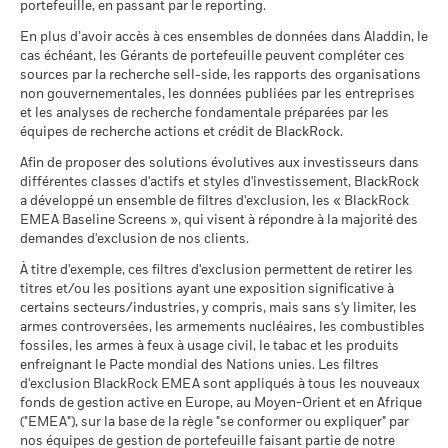
au 30/juin/2026
portefeuille, en passant par le reporting.
Il n’y a pas de rendement minimum garanti. 
Minimal
(French)
1 (%) USD
stratégie d’investissement d’un fonds, veuillez consulter son
SEDOL
BG0X163
MSCI - Armes nucléaires
0,00%
En plus d’avoir accès à ces ensembles de données dans Aladdin, le
prospectus.
Ce que vous pourriez obtenir après déducti
au 30/juin/2026
cas échéant, les Gérants de portefeuille peuvent compléter ces
Tension
Rendement annuel moyen
La performance indiquée est calculée après déduction des
sources par la recherche sell-side, les rapports des organisations
Pour consulter les méthodologies MSCI sur lesquelles
BlackRock Global Funds - Annual report and
MSCI - Armes à feu civiles
0,00%
non gouvernementales, les données publiées par les entreprises
frais courants. Les frais d’entrée/de sortie ne sont pas inclus
audited financial statements (French)
reposent les Caractéristiques de durabilité, utilisez les liens
au 30/juin/2026
Ce que vous pourriez obtenir après déducti
et les analyses de recherche fondamentale préparées par les
dans le calcul.
Défavorable
ci-dessous.
Rendement annuel moyen
équipes de recherche actions et crédit de BlackRock.
MSCI - Tabac
0,00%
Les chiffres indiqués se rapportent aux performances
Sustainability related disclosure - SEMBB_AG
au 30/juin/2026
Afin de proposer des solutions évolutives aux investisseurs dans
Ce que vous pourriez obtenir après déducti
passées.
Les performances passées ne sont pas un indicateur
(en)
Intermédiaire
Notation des fonds ESG MSCI
BBB
Rendement annuel moyen
différentes classes d'actifs et styles d'investissement, BlackRock
MSCI - Contrevenants au
0,00%
(AAA-CCC)
fiable des performances futures. Les marchés pourraient
a développé un ensemble de filtres d'exclusion, les « BlackRock
Pacte mondial des Nations
au 17/juil./2026
évoluer très différemment. Ceci peut vous aider à évaluer la
Unies
EMEA Baseline Screens », qui visent à répondre à la majorité des
Ce que vous pourriez obtenir après déducti
Favorable
façon dont le fonds a été géré dans le passé
Rendement annuel moyen
au 30/juin/2026
demandes d'exclusion de nos clients.
Pointage de qualité ESG
4,29
Sustainability related disclosure - SEMBB_AG
La performance est indiquée sur la base de la Valeur nette
MSCI (0-10)
(fr)
Le scénario de tension montre ce que vous pourriez obtenir
À titre d'exemple, ces filtres d'exclusion permettent de retirer les
MSCI - Charbon thermique
0,00%
d’inventaire (VNI), avec le revenu brut réinvesti le cas échéant.
au 17/juil./2026
titres et/ou les positions ayant une exposition significative à
dans des situations de marché extrêmes.
au 30/juin/2026
Le rendement de votre investissement peut augmenter ou
Classification mondiale des
certains secteurs/industries, y compris, mais sans s'y limiter, les
Bond Emerging Markets
BlackRock Global Funds - Prospectus (French
diminuer en raison des fluctuations des devises si votre
MSCI - Sables bitumineux
0,00%
fonds selon Lipper
Global HC
armes controversées, les armements nucléaires, les combustibles
- France)
investissement est effectué dans une devise autre que celle
au 30/juin/2026
au 17/juil./2026
fossiles, les armes à feux à usage civil, le tabac et les produits
utilisée dans le calcul des performances passées. Source :
enfreignant le Pacte mondial des Nations unies. Les filtres
Moyenne pondérée de
1,24
Blackrock
d'exclusion BlackRock EMEA sont appliqués à tous les nouveaux
l'intensité carbone MSCI
fonds de gestion active en Europe, au Moyen-Orient et en Afrique
BlackRock Global Funds - Prospectus
(tonnes de CO2e/M$ de
("EMEA"), sur la base de la règle "se conformer ou expliquer" par
(English)
ventes)
Données sur la
3,20%
participation aux secteurs
nos équipes de gestion de portefeuille faisant partie de notre
au 17/juil./2026