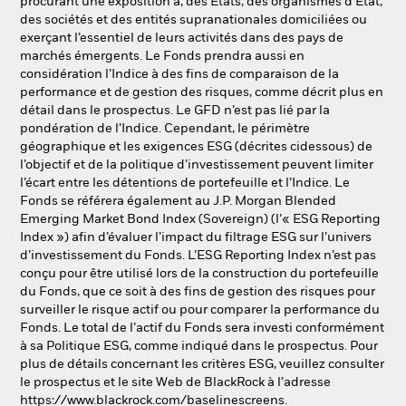
procurant une exposition à, des États, des organismes d’État,
des sociétés et des entités supranationales domiciliées ou
exerçant l’essentiel de leurs activités dans des pays de
marchés émergents. Le Fonds prendra aussi en
considération l’Indice à des fins de comparaison de la
performance et de gestion des risques, comme décrit plus en
détail dans le prospectus. Le GFD n’est pas lié par la
pondération de l’Indice. Cependant, le périmètre
géographique et les exigences ESG (décrites cidessous) de
l’objectif et de la politique d’investissement peuvent limiter
l’écart entre les détentions de portefeuille et l’Indice. Le
Fonds se référera également au J.P. Morgan Blended
Emerging Market Bond Index (Sovereign) (l’« ESG Reporting
Index ») afin d’évaluer l’impact du filtrage ESG sur l’univers
d’investissement du Fonds. L’ESG Reporting Index n’est pas
conçu pour être utilisé lors de la construction du portefeuille
du Fonds, que ce soit à des fins de gestion des risques pour
surveiller le risque actif ou pour comparer la performance du
Fonds. Le total de l’actif du Fonds sera investi conformément
à sa Politique ESG, comme indiqué dans le prospectus. Pour
plus de détails concernant les critères ESG, veuillez consulter
le prospectus et le site Web de BlackRock à l’adresse
https://www.blackrock.com/baselinescreens.