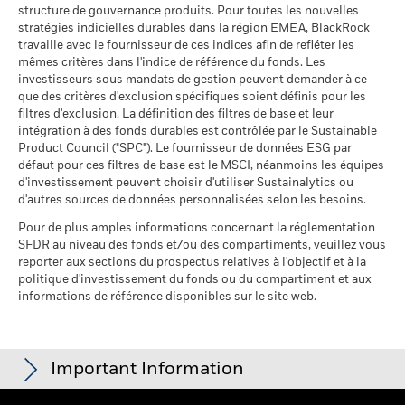
d'activité
structure de gouvernance produits. Pour toutes les nouvelles
% des avoirs à l'égard
BlackRock Global Funds - Prospectus (French
99,45
au 30/juin/2026
stratégies indicielles durables dans la région EMEA, BlackRock
desquels des données ESG
- Belgium^France)
travaille avec le fournisseur de ces indices afin de refléter les
MSCI
Pourcentage des avoirs du
97,00%
mêmes critères dans l'indice de référence du fonds. Les
fonds à l'égard desquels
au 17/juil./2026
investisseurs sous mandats de gestion peuvent demander à ce
des données ne sont pas
que des critères d'exclusion spécifiques soient définis pour les
disponibles
Pointage de qualité ESG
64,32
BlackRock Global Funds - Prospectus -
MSCI - centile par rapport aux
filtres d'exclusion. La définition des filtres de base et leur
au 30/juin/2026
Addendum (French - France)
pairs
intégration à des fonds durables est contrôlée par le Sustainable
au 17/juil./2026
Product Council ("SPC"). Le fournisseur de données ESG par
L'exposition de BlackRock aux secteurs d'activité, telle qu'elle
défaut pour ces filtres de base est le MSCI, néanmoins les équipes
est indiquée ci-dessus, pour le charbon thermique et les
Fonds dans le groupe de
384
d'investissement peuvent choisir d'utiliser Sustainalytics ou
pairs
sables bitumineux, est calculée et déclarée pour les
Voir tous les documents
d'autres sources de données personnalisées selon les besoins.
au 17/juil./2026
entreprises qui tirent plus de 5 % de leurs revenus du
charbon thermique ou des sables bitumineux, tel que défini
Pour de plus amples informations concernant la réglementation
% de couverture MSCI
2,04
par MSCI ESG Research. L’exposition aux entreprises qui
SFDR au niveau des fonds et/ou des compartiments, veuillez vous
Weighted Average Carbon
génèrent des revenus à partir du charbon thermique ou des
reporter aux sections du prospectus relatives à l'objectif et à la
Intensity
sables bitumineux (à un seuil de revenus de 0 %), telle que
politique d'investissement du fonds ou du compartiment et aux
au 17/juil./2026
informations de référence disponibles sur le site web.
définie par MSCI ESG Research, se répartit comme suit :
0,00% pour le charbon thermique et 0,00% pour les sables
Toutes les données proviennent des Notations de fonds ESG
bitumineux.
MSCI au 17/juil./2026 basées sur les positions détenues au
31/mars/2026. De ce fait, les caractéristiques de durabilité
Les indicateurs utilisés sont basés sur les données MSCI à
Important Information
du fonds peuvent parfois différer des Notations de fonds ESG
des fins de cohérence avec les notations de fonds MSCI. Le
MSCI.
fonds est géré sur la base de données de Sustainalytics.