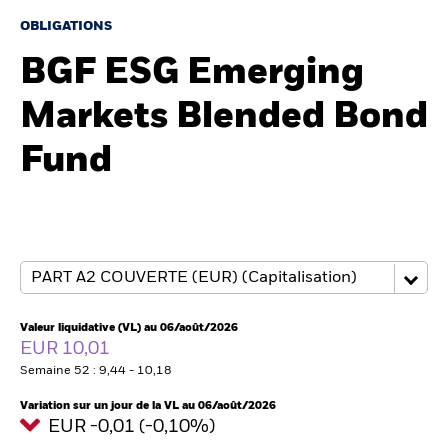
France
Change location
OBLIGATIONS
BGF ESG Emerging
BlackRock
Markets Blended Bond
iShares
Fund
Aladdin
Notre société
Valeur liquidative (VL) au 06/août/2026
EUR 10,01
Semaine 52 : 9,44 - 10,18
Variation sur un jour de la VL au 06/août/2026
EUR -0,01 (-0,10%)