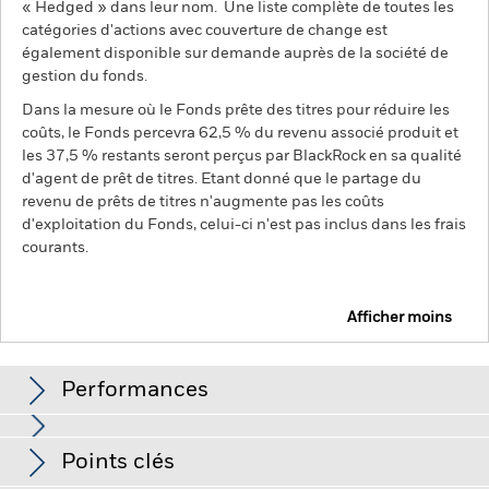
« Hedged » dans leur nom. Une liste complète de toutes les
catégories d'actions avec couverture de change est
également disponible sur demande auprès de la société de
gestion du fonds.
Dans la mesure où le Fonds prête des titres pour réduire les
coûts, le Fonds percevra 62,5 % du revenu associé produit et
les 37,5 % restants seront perçus par BlackRock en sa qualité
d'agent de prêt de titres. Etant donné que le partage du
revenu de prêts de titres n'augmente pas les coûts
d'exploitation du Fonds, celui-ci n'est pas inclus dans les frais
courants.
Afficher moins
BGF ESG Emerging Markets Blended Bond Fund
Performances
Graphique
Points clés
Le risque de crédit, les fluctuations des taux d'intérêt et/ou
les défauts de l'émetteur auront un impact significatif sur la