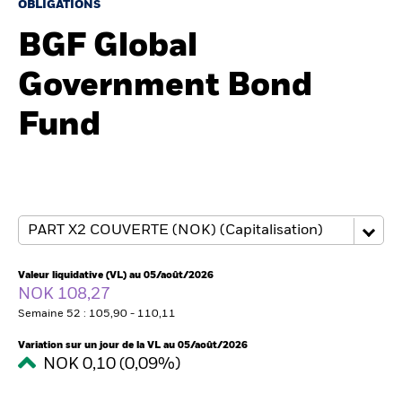
France
OBLIGATIONS
Change location
BGF Global
BlackRock
Government Bond
iShares
Fund
Aladdin
Notre société
Valeur liquidative (VL) au 05/août/2026
NOK 108,27
Semaine 52 : 105,90 - 110,11
Variation sur un jour de la VL au 05/août/2026
NOK 0,10 (0,09%)