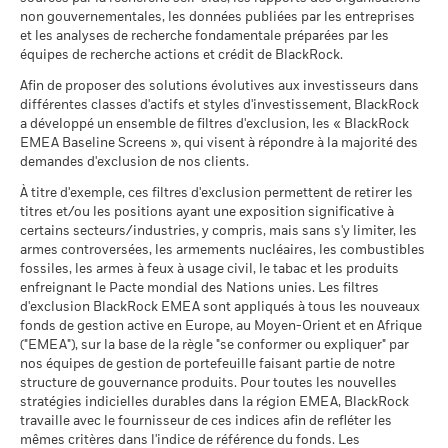
Indice de
Pour consulter les méthodologies MSCI sur lesquelles
BlackRock Global Funds - Annual report and
MSCI - Armes à feu civiles
0,00%
non gouvernementales, les données publiées par les entreprises
référence
audited financial statements (French)
reposent les Caractéristiques de durabilité, utilisez les liens
au 30/juin/2026
Ce que vous pourriez obtenir après déducti
contrainte
7,6
6,1
-2,3
et les analyses de recherche fondamentale préparées par les
Défavorable
ci-dessous.
Rendement annuel moyen
1 (%) USD
équipes de recherche actions et crédit de BlackRock.
MSCI - Tabac
0,00%
BlackRock Global Funds - Prospectus (French
au 30/juin/2026
Afin de proposer des solutions évolutives aux investisseurs dans
Ce que vous pourriez obtenir après déducti
- France)
Intermédiaire
Notation des fonds ESG MSCI
BBB
Rendement annuel moyen
différentes classes d'actifs et styles d'investissement, BlackRock
MSCI - Contrevenants au
0,00%
(AAA-CCC)
La performance indiquée est calculée après déduction des
a développé un ensemble de filtres d'exclusion, les « BlackRock
Pacte mondial des Nations
au 17/juil./2026
frais courants. Les frais d’entrée/de sortie ne sont pas inclus
Unies
EMEA Baseline Screens », qui visent à répondre à la majorité des
Ce que vous pourriez obtenir après déducti
Favorable
dans le calcul.
Rendement annuel moyen
au 30/juin/2026
demandes d'exclusion de nos clients.
Pointage de qualité ESG
5,69
BlackRock Global Funds - Prospectus
MSCI (0-10)
(English)
Les chiffres indiqués se rapportent aux performances
Le scénario de tension montre ce que vous pourriez obtenir
À titre d'exemple, ces filtres d'exclusion permettent de retirer les
MSCI - Charbon thermique
0,00%
au 17/juil./2026
passées.
Les performances passées ne sont pas un indicateur
titres et/ou les positions ayant une exposition significative à
dans des situations de marché extrêmes.
au 30/juin/2026
fiable des performances futures. Les marchés pourraient
Classification mondiale des
certains secteurs/industries, y compris, mais sans s'y limiter, les
Bond Global USD
BlackRock Global Funds - Prospectus (French
MSCI - Sables bitumineux
0,00%
fonds selon Lipper
armes controversées, les armements nucléaires, les combustibles
évoluer très différemment. Ceci peut vous aider à évaluer la
- Belgium^France)
au 30/juin/2026
au 17/juil./2026
fossiles, les armes à feux à usage civil, le tabac et les produits
façon dont le fonds a été géré dans le passé
enfreignant le Pacte mondial des Nations unies. Les filtres
La performance est indiquée sur la base de la Valeur nette
Moyenne pondérée de
432,94
d'exclusion BlackRock EMEA sont appliqués à tous les nouveaux
l'intensité carbone MSCI
d’inventaire (VNI), avec le revenu brut réinvesti le cas échéant.
fonds de gestion active en Europe, au Moyen-Orient et en Afrique
BlackRock Global Funds - Prospectus -
(tonnes de CO2e/M$ de
Le rendement de votre investissement peut augmenter ou
("EMEA"), sur la base de la règle "se conformer ou expliquer" par
Addendum (French - France)
ventes)
Données sur la
3,43%
diminuer en raison des fluctuations des devises si votre
participation aux secteurs
nos équipes de gestion de portefeuille faisant partie de notre
au 17/juil./2026
investissement est effectué dans une devise autre que celle
d'activité
structure de gouvernance produits. Pour toutes les nouvelles
% des avoirs à l'égard
Sustainability related disclosure - GGBF-AG
80,66
utilisée dans le calcul des performances passées. Source :
au 30/juin/2026
stratégies indicielles durables dans la région EMEA, BlackRock
desquels des données ESG
(en)
Blackrock
travaille avec le fournisseur de ces indices afin de refléter les
MSCI
Pourcentage des avoirs du
97,95%
mêmes critères dans l'indice de référence du fonds. Les
au 17/juil./2026