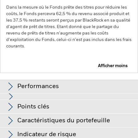
Dans la mesure où le Fonds prête des titres pour réduire les
coûts, le Fonds percevra 62,5 % du revenu associé produit et
les 37,5 % restants seront perçus par BlackRock en sa qualité
d'agent de prêt de titres. Etant donné que le partage du
revenu de prêts de titres n'augmente pas les coûts
d'exploitation du Fonds, celui-ci n'est pas inclus dans les frais
courants.
Afficher moins
BGF Global Government Bond Fund
Performances
Graphique
Points clés
Le risque de crédit, les fluctuations des taux d'intérêt et/ou
les défauts de l'émetteur auront un impact significatif sur la
performance des titres de créance. Les titres de créance de
Voir le graphique complet
Caractéristiques du portefeuille
qualité inférieure à investment grade (non-investment grade)
Net Assets of Fund
USD 769 404 764
peuvent être plus sensibles aux fluctuations de ces risques
au 05/août/2026
Performances
que les titres de créance possédant une notation plus élevée.
Indicateur de risque
Les baisses potentielles ou effectives de la notation de crédit