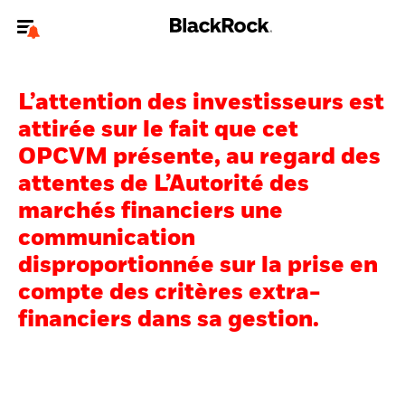
Bienvenue sur le site BlackRock pour les particuliers
L’attention des investisseurs est
Pour accéder directement à un autre site BlackRock, veuillez mettre à
jour
votre type d'utilisateur
.
attirée sur le fait que cet
OPCVM présente, au regard des
Nous connaître
attentes de L’Autorité des
marchés financiers une
Produits
communication
Thèmes
disproportionnée sur la prise en
compte des critères extra-
Education
financiers dans sa gestion.
Particuliers