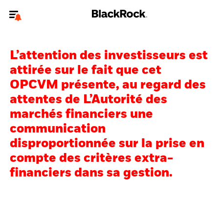
Bienvenue sur le site BlackRock pour les particuliers
L’attention des investisseurs est
Pour accéder directement à un autre site BlackRock, veuillez mettre à
jour
votre type d'utilisateur
.
attirée sur le fait que cet
OPCVM présente, au regard des
Nous connaître
attentes de L’Autorité des
marchés financiers une
Produits
communication
Thèmes
disproportionnée sur la prise en
compte des critères extra-
Education
financiers dans sa gestion.
Particuliers