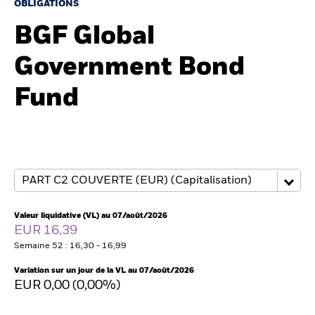
France
OBLIGATIONS
Change location
BGF Global
BlackRock
Government Bond
iShares
Fund
Aladdin
Notre société
Valeur liquidative (VL) au 07/août/2026
EUR 16,39
Semaine 52 : 16,30 - 16,99
Variation sur un jour de la VL au 07/août/2026
EUR 0,00 (0,00%)