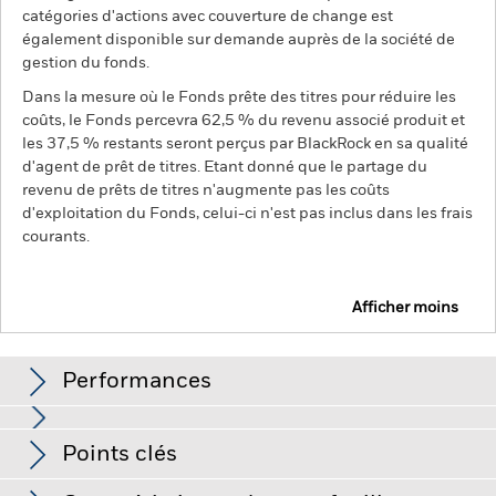
catégories d'actions avec couverture de change est
également disponible sur demande auprès de la société de
gestion du fonds.
Dans la mesure où le Fonds prête des titres pour réduire les
coûts, le Fonds percevra 62,5 % du revenu associé produit et
les 37,5 % restants seront perçus par BlackRock en sa qualité
d'agent de prêt de titres. Etant donné que le partage du
revenu de prêts de titres n'augmente pas les coûts
d'exploitation du Fonds, celui-ci n'est pas inclus dans les frais
courants.
Afficher moins
BGF Global Government Bond Fund
Performances
Graphique
Points clés
Le risque de crédit, les fluctuations des taux d'intérêt et/ou
les défauts de l'émetteur auront un impact significatif sur la
performance des titres de créance. Les titres de créance de