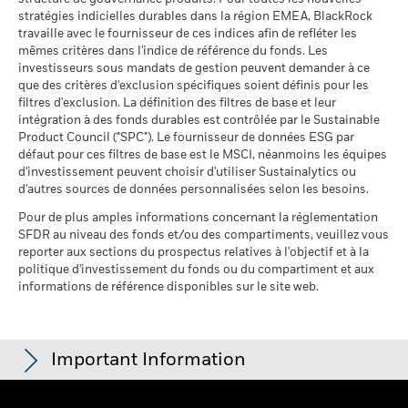
% des avoirs à l'égard
BlackRock Global Funds - Prospectus (French
80,66
utilisée dans le calcul des performances passées. Source :
au 30/juin/2026
stratégies indicielles durables dans la région EMEA, BlackRock
desquels des données ESG
- Belgium^France)
Blackrock
travaille avec le fournisseur de ces indices afin de refléter les
MSCI
Pourcentage des avoirs du
97,95%
mêmes critères dans l'indice de référence du fonds. Les
fonds à l'égard desquels
au 17/juil./2026
investisseurs sous mandats de gestion peuvent demander à ce
des données ne sont pas
que des critères d'exclusion spécifiques soient définis pour les
disponibles
Pointage de qualité ESG
17,21
BlackRock Global Funds - Prospectus -
MSCI - centile par rapport aux
filtres d'exclusion. La définition des filtres de base et leur
au 30/juin/2026
Addendum (French - France)
pairs
intégration à des fonds durables est contrôlée par le Sustainable
au 17/juil./2026
Product Council ("SPC"). Le fournisseur de données ESG par
L'exposition de BlackRock aux secteurs d'activité, telle qu'elle
défaut pour ces filtres de base est le MSCI, néanmoins les équipes
est indiquée ci-dessus, pour le charbon thermique et les
Fonds dans le groupe de
494
d'investissement peuvent choisir d'utiliser Sustainalytics ou
pairs
sables bitumineux, est calculée et déclarée pour les
Voir tous les documents
d'autres sources de données personnalisées selon les besoins.
au 17/juil./2026
entreprises qui tirent plus de 5 % de leurs revenus du
charbon thermique ou des sables bitumineux, tel que défini
Pour de plus amples informations concernant la réglementation
% de couverture MSCI
3,63
par MSCI ESG Research. L’exposition aux entreprises qui
SFDR au niveau des fonds et/ou des compartiments, veuillez vous
Weighted Average Carbon
génèrent des revenus à partir du charbon thermique ou des
reporter aux sections du prospectus relatives à l'objectif et à la
Intensity
sables bitumineux (à un seuil de revenus de 0 %), telle que
politique d'investissement du fonds ou du compartiment et aux
au 17/juil./2026
informations de référence disponibles sur le site web.
définie par MSCI ESG Research, se répartit comme suit :
0,00% pour le charbon thermique et 0,00% pour les sables
Toutes les données proviennent des Notations de fonds ESG
bitumineux.
MSCI au 17/juil./2026 basées sur les positions détenues au
31/mars/2026. De ce fait, les caractéristiques de durabilité
Les indicateurs de participation aux secteurs d'activité sont
Important Information
du fonds peuvent parfois différer des Notations de fonds ESG
calculés par BlackRock à l’aide des données de MSCI ESG
MSCI.
Research qui fournit un profil de la participation de chaque