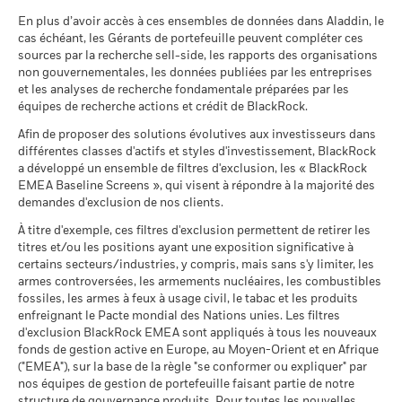
stratégie d’investissement d’un fonds, veuillez consulter son
total (%)
0,1
-1,0
-3,5
3,1
4,1
-4,9
MSCI - Armes nucléaires
0,00%
En plus d’avoir accès à ces ensembles de données dans Aladdin, le
prospectus.
EUR
Ce que vous pourriez obtenir après déducti
au 30/juin/2026
cas échéant, les Gérants de portefeuille peuvent compléter ces
Tension
Rendement annuel moyen
sources par la recherche sell-side, les rapports des organisations
Indice de
Pour consulter les méthodologies MSCI sur lesquelles
BlackRock Global Funds - Annual report and
MSCI - Armes à feu civiles
0,00%
non gouvernementales, les données publiées par les entreprises
référence
audited financial statements (French)
reposent les Caractéristiques de durabilité, utilisez les liens
au 30/juin/2026
Ce que vous pourriez obtenir après déducti
contrainte
3,8
2,1
2,6
7,6
6,1
-2,3
et les analyses de recherche fondamentale préparées par les
Défavorable
ci-dessous.
Rendement annuel moyen
1 (%) USD
équipes de recherche actions et crédit de BlackRock.
MSCI - Tabac
0,00%
Sustainability related disclosure - GGBF-AG
au 30/juin/2026
Afin de proposer des solutions évolutives aux investisseurs dans
Ce que vous pourriez obtenir après déducti
(en)
Intermédiaire
Notation des fonds ESG MSCI
BBB
Rendement annuel moyen
différentes classes d'actifs et styles d'investissement, BlackRock
MSCI - Contrevenants au
0,00%
(AAA-CCC)
La performance indiquée est calculée après déduction des
a développé un ensemble de filtres d'exclusion, les « BlackRock
Pacte mondial des Nations
au 17/juil./2026
frais courants. Les frais d’entrée/de sortie ne sont pas inclus
Unies
EMEA Baseline Screens », qui visent à répondre à la majorité des
Ce que vous pourriez obtenir après déducti
Favorable
dans le calcul.
Rendement annuel moyen
au 30/juin/2026
demandes d'exclusion de nos clients.
Pointage de qualité ESG
5,69
Sustainability related disclosure - GGBF-AG
MSCI (0-10)
(fr)
Les chiffres indiqués se rapportent aux performances
Le scénario de tension montre ce que vous pourriez obtenir
À titre d'exemple, ces filtres d'exclusion permettent de retirer les
MSCI - Charbon thermique
0,00%
au 17/juil./2026
passées.
Les performances passées ne sont pas un indicateur
titres et/ou les positions ayant une exposition significative à
dans des situations de marché extrêmes.
au 30/juin/2026
fiable des performances futures. Les marchés pourraient
Classification mondiale des
certains secteurs/industries, y compris, mais sans s'y limiter, les
Bond Global USD
BlackRock Global Funds - Prospectus (French
MSCI - Sables bitumineux
0,00%
fonds selon Lipper
armes controversées, les armements nucléaires, les combustibles
évoluer très différemment. Ceci peut vous aider à évaluer la
- France)
au 30/juin/2026
au 17/juil./2026
fossiles, les armes à feux à usage civil, le tabac et les produits
façon dont le fonds a été géré dans le passé
enfreignant le Pacte mondial des Nations unies. Les filtres
La performance est indiquée sur la base de la Valeur nette
Moyenne pondérée de
432,94
d'exclusion BlackRock EMEA sont appliqués à tous les nouveaux
l'intensité carbone MSCI
d’inventaire (VNI), avec le revenu brut réinvesti le cas échéant.
fonds de gestion active en Europe, au Moyen-Orient et en Afrique
BlackRock Global Funds - Prospectus
(tonnes de CO2e/M$ de
Le rendement de votre investissement peut augmenter ou
("EMEA"), sur la base de la règle "se conformer ou expliquer" par
(English)
ventes)
Données sur la
3,43%
diminuer en raison des fluctuations des devises si votre
participation aux secteurs
nos équipes de gestion de portefeuille faisant partie de notre
au 17/juil./2026
investissement est effectué dans une devise autre que celle
d'activité
structure de gouvernance produits. Pour toutes les nouvelles