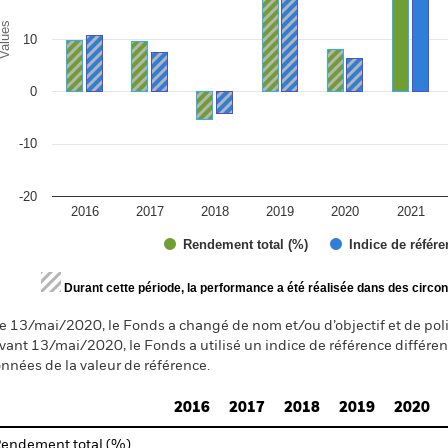
alues
10
0
-10
-20
2016
2017
2018
2019
2020
2021
Rendement total (%)
Indice de référe
d of interactive chart.
Durant cette période, la performance a été réalisée dans des circon
e 13/mai/2020, le Fonds a changé de nom et/ou d’objectif et de pol
vant 13/mai/2020, le Fonds a utilisé un indice de référence différen
nnées de la valeur de référence.
2016
2017
2018
2019
2020
endement total (%)