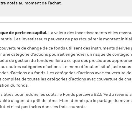
tre notés au moment de l’achat.
 de perte en capital.
La valeur des investissements et les reven
ntis. Les investisseurs peuvent ne pas récupérer le montant initial
 couverture de change de ce fonds utilisent des instruments dérivés 
 une catégorie d’actions pourrait engendrer un risque de contagion (e
ciété de gestion du fonds veillera à ce que des procédures appropriée
n aux autres catégories d’actions. Le menu déroulant situé juste sou
égories d’actions du fonds. Les catégories d’actions avec couverture 
 complète de toutes les catégories d'actions avec couverture de ch
stion du fonds.
 titres pour réduire les coûts, le Fonds percevra 62,5 % du revenu a
alité d'agent de prêt de titres. Etant donné que le partage du reven
ui-ci n'est pas inclus dans les frais courants.