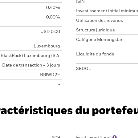
ISIN
0,40%
Investissement initial minim
0,00%
Utilisation des revenus
Structure juridique
USD 0,00
Catégorie Morningstar
Luxembourg
Liquidité du fonds
BlackRock (Luxembourg) S.A.
Date de transaction + 3 jours
SEDOL
BRIWD2E
-
actéristiques du portefeu
409
Écart-type (3ans)