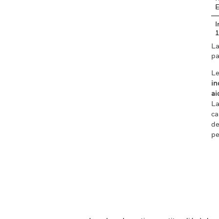
I
1
La
pa
Le
in
ai
La
ca
de
pe