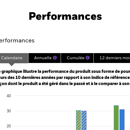
PRIIP KID
Fiche
Prospectus
ity Fund
technique
Performances
Points clés
Gérants
Principales posi
erformances
Calendaire
Annuelle
Cumulée
12 derniers moi
ge: 2015-06-01 00:00:00 to 2026-07-31 00:00:00.
e: -200 to 400.
 graphique illustre la performance du produit sous forme de pour
urs des 10 dernières années par rapport à son indice de référence.
çon dont le produit a été géré dans le passé et à le comparer à son
art
40
r chart with 2 data series.
e chart has 1 X axis displaying categories.
e chart has 1 Y axis displaying Values. Range: -20 to 40.
30
20