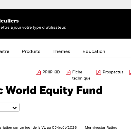
iculiers
ettre à jour
votre type d'utilisateur
.
ître
Produits
Thèmes
Education
PRIIP KID
Fiche
Prospectus
technique
c World Equity Fund
ariation sur un jour de la VL au 05/août/2026
Morningstar Rating