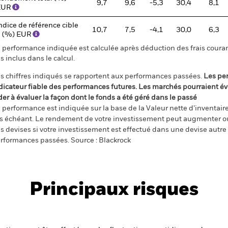
9,7
9,6
-5,3
30,4
8,1
EUR
ndice de référence cible
10,7
7,5
-4,1
30,0
6,3
 (%) EUR
 performance indiquée est calculée après déduction des frais courant
s inclus dans le calcul.
s chiffres indiqués se rapportent aux performances passées.
Les pe
dicateur fiable des performances futures. Les marchés pourraient év
der à évaluer la façon dont le fonds a été géré dans le passé
 performance est indiquée sur la base de la Valeur nette d’inventaire 
s échéant. Le rendement de votre investissement peut augmenter ou
s devises si votre investissement est effectué dans une devise autre q
rformances passées. Source : Blackrock
Principaux risques