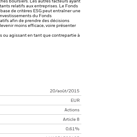
chés boursiers. Les autres facteurs ayant
ants relatifs aux entreprises.
Le Fonds
a base de critères ESG peut entraîner une
es investissements du Fonds
atifs afin de prendre des décisions
venir moins efficace, voire présenter
fs ou agissant en tant que contrepartie à
20/août/2015
EUR
Actions
Article 8
0,61%