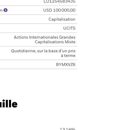
LU1254583435
um
USD 100 000,00
Capitalisation
UCITS
Actions Internationales Grandes
Capitalisations Mixte
Quotidienne, sur la base d'un prix
à terme
BYMXVZ6
ille
13,14%