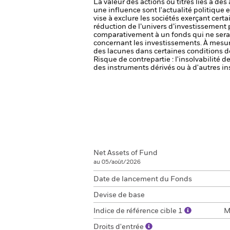
La valeur des actions ou titres liés à de
une influence sont l'actualité politique 
vise à exclure les sociétés exerçant cert
réduction de l’univers d’investissement 
comparativement à un fonds qui ne serai
concernant les investissements. À mesur
des lacunes dans certaines conditions 
Risque de contrepartie : l'insolvabilité 
des instruments dérivés ou à d'autres in
Net Assets of Fund
au 05/août/2026
Date de lancement du Fonds
Devise de base
Indice de référence cible 1
M
Droits d'entrée