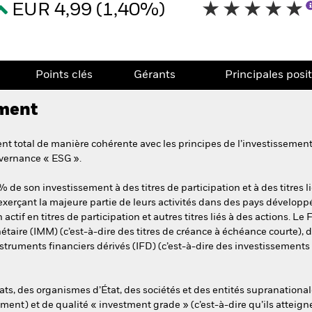
EUR 4,99 (1,40%)
Points clés
Gérants
Principales posi
ement
t total de manière cohérente avec les principes de l’investissement c
vernance « ESG ».
de son investissement à des titres de participation et à des titres l
xerçant la majeure partie de leurs activités dans des pays développés
ctif en titres de participation et autres titres liés à des actions. Le 
re (IMM) (c’est-à-dire des titres de créance à échéance courte), des
truments financiers dérivés (IFD) (c’est-à-dire des investissements 
ts, des organismes d’État, des sociétés et des entités supranational
ment) et de qualité « investment grade » (c’est-à-dire qu’ils atteigne