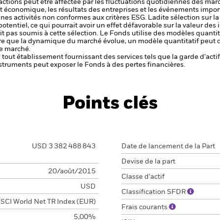
s actions peut être affectée par les fluctuations quotidiennes des mar
et économique, les résultats des entreprises et les événements import
aines activités non conformes aux critères ESG. Ladite sélection sur l
potentiel, ce qui pourrait avoir un effet défavorable sur la valeur d
t pas soumis à cette sélection.
Le Fonds utilise des modèles quantit
e que la dynamique du marché évolue, un modèle quantitatif peut de
de marché.
de tout établissement fournissant des services tels que la garde d'acti
struments peut exposer le Fonds à des pertes financières.
Points clés
USD 3 382 488 843
Date de lancement de la Part
Devise de la part
20/août/2015
Classe d’actif
USD
Classification SFDR
SCI World Net TR Index (EUR)
Frais courants
5,00%