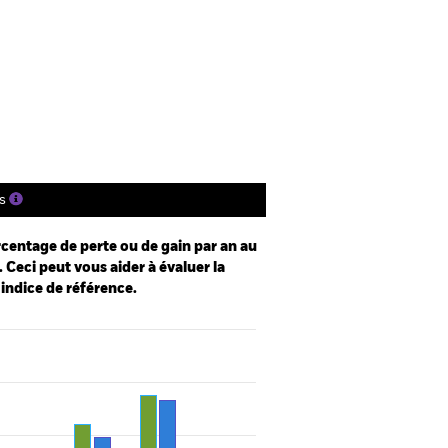
SFDR Web Disclosure
Télécharger
tions
Documentation
s
centage de perte ou de gain par an au
 Ceci peut vous aider à évaluer la
 indice de référence.