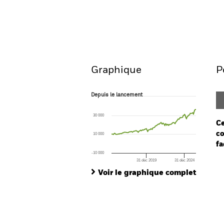
BSF Systematic World Equ
Aperçu
Performances
Graphique
P
Depuis le lancement
Depuis le lancement
Line chart with 134 data points.
The chart has 1 X axis displaying Time. Ran
30 000
The chart has 1 Y axis displaying values. Rang
Ce
co
10 000
fa
-10 000
31 déc 2019
31 déc 2024
Ch
End of interactive chart.
Ba
Voir le graphique complet
Th
Th