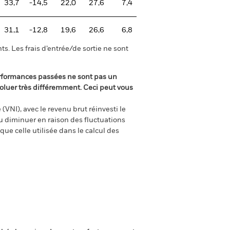
33,7
-14,5
22,0
27,6
7,4
31,1
-12,8
19,6
26,6
6,8
s. Les frais d’entrée/de sortie ne sont
rformances passées ne sont pas un
oluer très différemment. Ceci peut vous
(VNI), avec le revenu brut réinvesti le
 diminuer en raison des fluctuations
ue celle utilisée dans le calcul des