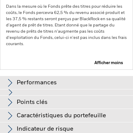
Dans la mesure où le Fonds prête des titres pour réduire les
coûts, le Fonds percevra 62,5 % du revenu associé produit et
les 37,5 % restants seront perçus par BlackRock en sa qualité
d'agent de prêt de titres. Etant donné que le partage du
revenu de prêts de titres n'augmente pas les coûts
d'exploitation du Fonds, celui-ci n'est pas inclus dans les frais
courants.
Afficher moins
BGF Asian Dragon Fund
Performances
Graphique
Points clés
Les marchés émergents sont généralement plus sensibles
aux conditions économiques et politiques que les marchés
développés. D'autres facteurs incluent un « Risque de
Voir le graphique complet
Caractéristiques du portefeuille
liquidité » plus élevé, des restrictions à l'investissement ou au
Net Assets of Fund
USD 1 301 734 461
transfert d'actifs, l'échec/le retard de livraison de titres ou de
au 06/août/2026
Performances
paiements au Fonds et des risques liés au développement
Indicateur de risque
durable.
La valeur des actions ou titres liés à des actions peut
Nombre de positions
47