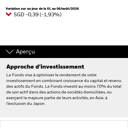
France
Change location
Variation sur un jour de la VL au 06/août/2026
SGD -0,39 (-1,93%)
BlackRock
iShares
Aladdin
Aperçu
Notre société
Approche d'investissement
Le Fonds vise à optimiser le rendement de votre
investissement en combinant croissance du capital et revenu
des actifs du Fonds. Le Fonds investit au moins 70% du total
de son actif dans des actions de sociétés domiciliées, ou
exerçant la majeure partie de leurs activités, en Asie, à
l’exclusion du Japon.