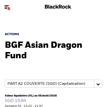
Bienvenue sur le site BlackRock pour les particuliers
Pour accéder directement à un autre site BlackRock, veuillez mettre à
jour
votre type d'utilisateur
.
ACTIONS
BGF Asian Dragon
Nous connaître
Fund
Produits
Thèmes
Education
Particuliers
Valeur liquidative (VL) au 06/août/2026
SGD 19,84
Semaine 52 : 15,22 - 21,97