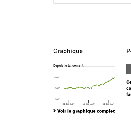
BGF European Value Fund
Aperçu
Performances
Graphique
P
Depuis le lancement
Depuis le lancement
Line chart with 151 data points.
The chart has 1 X axis displaying Time. Ran
26 000
The chart has 1 Y axis displaying values. Rang
Ce
co
10 000
fa
-6 000
31 déc 2014
31 déc 2019
31 déc 2024
Ch
End of interactive chart.
Ba
Voir le graphique complet
Th
Th