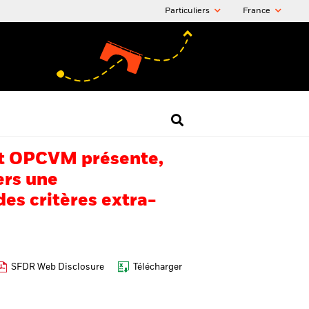
Particuliers
France
 cet OPCVM présente,
ers une
es critères extra-
SFDR Web Disclosure
Télécharger