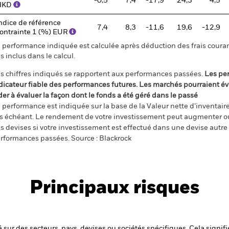
-0,5
7,4
-17,9
24,3
4,5
HKD
ndice de référence
7,4
8,3
-11,6
19,6
-12,9
ontrainte 1 (%) EUR
 performance indiquée est calculée après déduction des frais courant
s inclus dans le calcul.
s chiffres indiqués se rapportent aux performances passées.
Les pe
dicateur fiable des performances futures. Les marchés pourraient év
der à évaluer la façon dont le fonds a été géré dans le passé
 performance est indiquée sur la base de la Valeur nette d’inventaire 
s échéant. Le rendement de votre investissement peut augmenter ou
s devises si votre investissement est effectué dans une devise autre q
rformances passées. Source : Blackrock
Principaux risques
 sur des secteurs, pays, devises ou sociétés spécifiques. Cela signif