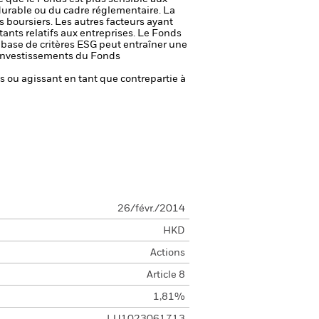
durable ou du cadre réglementaire.
La
s boursiers. Les autres facteurs ayant
ants relatifs aux entreprises.
Le Fonds
a base de critères ESG peut entraîner une
es investissements du Fonds
fs ou agissant en tant que contrepartie à
26/févr./2014
HKD
Actions
Article 8
1,81%