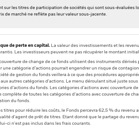
 sur les titres de participation de sociétés qui sont sous-évaluées lo
rix de marché ne reflète pas leur valeur sous-jacente.
 de perte en capital.
La valeur des investissements et les reven
ntis. Les investisseurs peuvent ne pas récupérer le montant initial
 couverture de change de ce fonds utilisent des instruments dérivés 
 une catégorie d’actions pourrait engendrer un risque de contagion (e
ciété de gestion du fonds veillera à ce que des procédures appropriée
n aux autres catégories d’actions. Le menu déroulant situé juste sou
égories d’actions du fonds. Les catégories d’actions avec couverture 
 complète de toutes les catégories d'actions avec couverture de ch
stion du fonds.
 titres pour réduire les coûts, le Fonds percevra 62,5 % du revenu a
alité d'agent de prêt de titres. Etant donné que le partage du reven
ui-ci n'est pas inclus dans les frais courants.