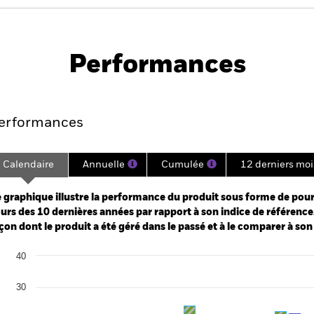
PRIIP KID
Fiche
Prospectus
technique
Performances
Points clés
Gérants
Principales posi
erformances
Calendaire
Annuelle
Cumulée
12 derniers moi
ge: 2014-01-01 00:00:00 to 2026-07-31 00:00:00.
e: -160 to 320.
 graphique illustre la performance du produit sous forme de pour
urs des 10 dernières années par rapport à son indice de référence.
çon dont le produit a été géré dans le passé et à le comparer à son
art
40
r chart with 2 data series.
e chart has 1 X axis displaying categories.
e chart has 1 Y axis displaying Values. Range: -30 to 40.
30