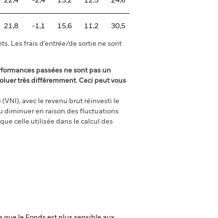
22,4
-2,4
15,2
12,5
24,6
21,8
-1,1
15,6
11,2
30,5
s. Les frais d’entrée/de sortie ne sont
rformances passées ne sont pas un
oluer très différemment. Ceci peut vous
(VNI), avec le revenu brut réinvesti le
 diminuer en raison des fluctuations
ue celle utilisée dans le calcul des
ie que le Fonds est plus sensible aux