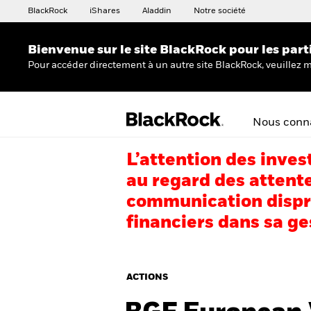
BlackRock
iShares
Aladdin
Notre société
Bienvenue sur le site BlackRock pour les part
Pour accéder directement à un autre site BlackRock, veuillez m
Nous conna
L’attention des inves
au regard des attente
communication dispro
financiers dans sa ge
ACTIONS