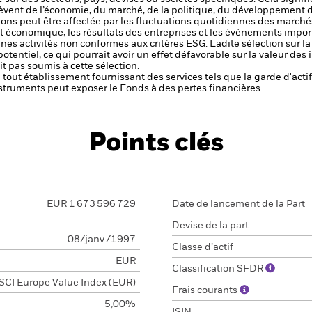
èvent de l’économie, du marché, de la politique, du développement 
ctions peut être affectée par les fluctuations quotidiennes des marché
et économique, les résultats des entreprises et les événements import
aines activités non conformes aux critères ESG. Ladite sélection sur l
potentiel, ce qui pourrait avoir un effet défavorable sur la valeur d
t pas soumis à cette sélection.
de tout établissement fournissant des services tels que la garde d'acti
struments peut exposer le Fonds à des pertes financières.
Points clés
EUR 1 673 596 729
Date de lancement de la Part
Devise de la part
08/janv./1997
Classe d’actif
EUR
Classification SFDR
CI Europe Value Index (EUR)
Frais courants
5,00%