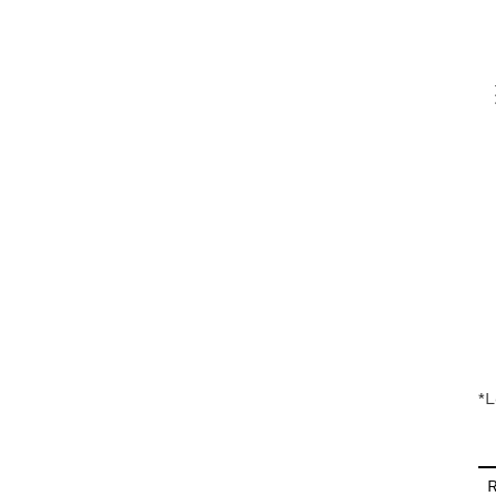
V
En
*L
R