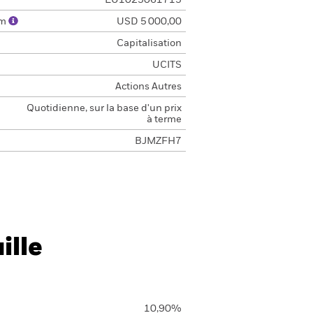
LU1023061713
um
USD 5 000,00
Capitalisation
UCITS
Actions Autres
Quotidienne, sur la base d'un prix
à terme
BJMZFH7
ille
10,90%