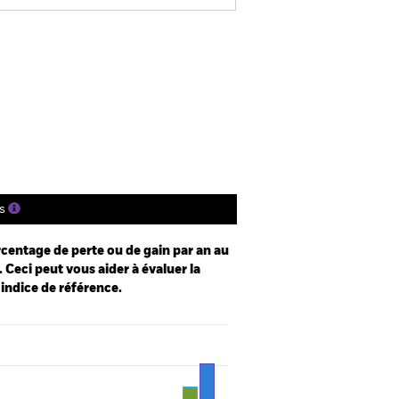
SFDR Web Disclosure
Télécharger
tions
Documentation
s
centage de perte ou de gain par an au
 Ceci peut vous aider à évaluer la
 indice de référence.