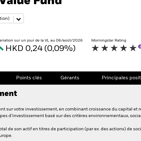
Value Fund
ariation sur un jour de la VL au 06/août/2026
Morningstar Rating
HKD 0,24 (0,09%)
Points clés
Gérants
Principales posi
ement
t sur votre investissement, en combinant croissance du capital et r
pes d’investissement basé sur des critères environnementaux, soci
l de son actif en titres de participation (par ex. des actions) de soc
Europe.