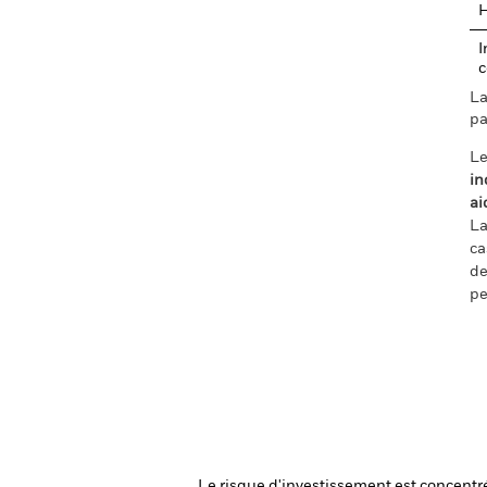
I
c
La
pa
Le
in
ai
La
ca
de
pe
Le risque d'investissement est concentré