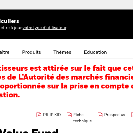
iculiers
ettre à jour
votre type d'utilisateur
.
ître
Produits
Thèmes
Education
tisseurs est attirée sur le fait que
s de L’Autorité des marchés financi
portionnée sur la prise en compte d
stion.
PRIIP KID
Fiche
Prospectus
technique