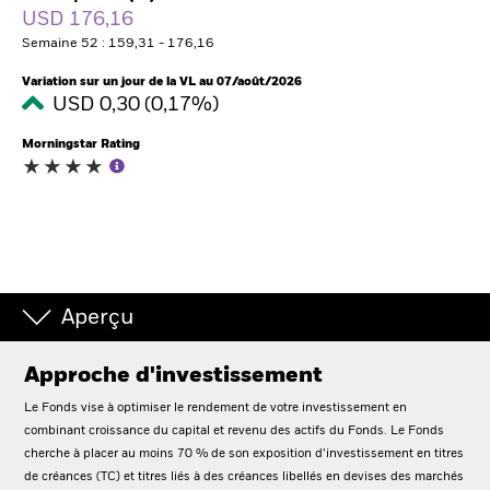
France
USD 176,16
Change location
Semaine 52 : 159,31 - 176,16
BlackRock
Variation sur un jour de la VL au 07/août/2026
USD 0,30 (0,17%)
iShares
Morningstar Rating
Aladdin
Notre société
Aperçu
Approche d'investissement
Le Fonds vise à optimiser le rendement de votre investissement en
combinant croissance du capital et revenu des actifs du Fonds. Le Fonds
cherche à placer au moins 70 % de son exposition d’investissement en titres
de créances (TC) et titres liés à des créances libellés en devises des marchés