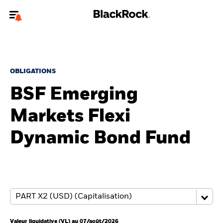
Bienvenue sur le site BlackRock pour les particuliers
Pour accéder directement à un autre site BlackRock, veuillez mettre à
jour
votre type d'utilisateur
.
OBLIGATIONS
BSF Emerging
Nous connaître
Markets Flexi
Produits
Dynamic Bond Fund
Thèmes
Education
Particuliers
Valeur liquidative (VL) au 07/août/2026