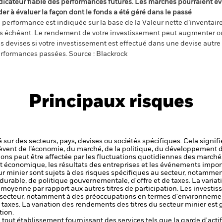
dicateur fiable des performances futures. Les marchés pourraient év
der à évaluer la façon dont le fonds a été géré dans le passé
 performance est indiquée sur la base de la Valeur nette d’inventaire 
s échéant. Le rendement de votre investissement peut augmenter ou
s devises si votre investissement est effectué dans une devise autre q
rformances passées. Source : Blackrock
Principaux risques
 sur des secteurs, pays, devises ou sociétés spécifiques. Cela signif
èvent de l’économie, du marché, de la politique, du développement 
ctions peut être affectée par les fluctuations quotidiennes des marché
et économique, les résultats des entreprises et les événements import
eur minier sont sujets à des risques spécifiques au secteur, notamm
able, de politique gouvernementale, d'offre et de taxes. La variat
moyenne par rapport aux autres titres de participation.
Les investis
au secteur, notamment à des préoccupations en termes d'environnem
e taxes. La variation des rendements des titres du secteur minier e
tion.
de tout établissement fournissant des services tels que la garde d'acti