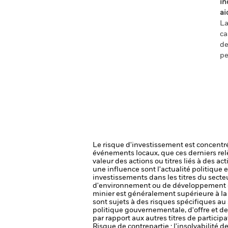
in
ai
La
ca
de
pe
Le risque d'investissement est concentré
événements locaux, que ces derniers rel
valeur des actions ou titres liés à des a
une influence sont l'actualité politique 
investissements dans les titres du sect
d'environnement ou de développement dur
minier est généralement supérieure à la 
sont sujets à des risques spécifiques 
politique gouvernementale, d'offre et d
par rapport aux autres titres de participa
Risque de contrepartie : l'insolvabilité 