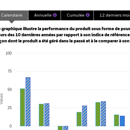
Calendaire
Annuelle
Cumulée
12 derniers moi
ge: 1998-07-01 00:00:00 to 2026-07-31 00:00:00.
e: 0 to 1800.
 graphique illustre la performance du produit sous forme de pour
urs des 10 dernières années par rapport à son indice de référence.
çon dont le produit a été géré dans le passé et à le comparer à son
art
100
r chart with 2 data series.
e chart has 1 X axis displaying categories.
e chart has 1 Y axis displaying Values. Range: -25 to 100.
75
50
alues
25
0