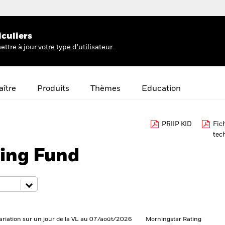
iculiers
ettre à jour
votre type d'utilisateur
.
ître
Produits
Thèmes
Education
PRIIP KID
Fic
tec
ing Fund
ariation sur un jour de la VL au 07/août/2026
Morningstar Rating