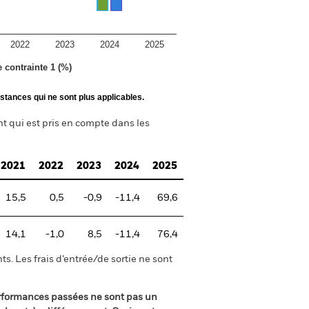
2022
2023
2024
2025
e contrainte 1 (%)
stances qui ne sont plus applicables.
nt qui est pris en compte dans les
2021
2022
2023
2024
2025
15,5
0,5
-0,9
-11,4
69,6
14,1
-1,0
8,5
-11,4
76,4
s. Les frais d’entrée/de sortie ne sont
rformances passées ne sont pas un