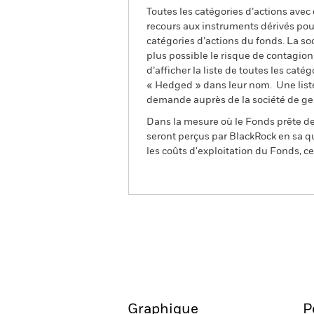
Toutes les catégories d’actions avec
recours aux instruments dérivés pour
catégories d’actions du fonds. La so
plus possible le risque de contagio
d’afficher la liste de toutes les cat
« Hedged » dans leur nom. Une liste
demande auprès de la société de ge
Dans la mesure où le Fonds prête des
seront perçus par BlackRock en sa qu
les coûts d'exploitation du Fonds, cel
BGF World Mining Fund
Aperçu
Performances
Graphique
P