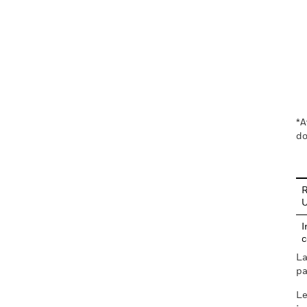
En
*A
do
R
I
c
La
pa
Le