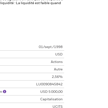
liquidité : La liquidité est faible quand
01/sept./1998
USD
Actions
Autre
2,56%
LU0090845842
um
USD 5 000,00
Capitalisation
UCITS