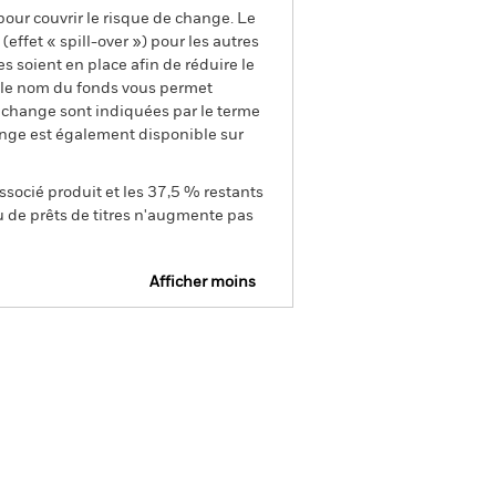
pour couvrir le risque de change. Le
ffet « spill-over ») pour les autres
s soient en place afin de réduire le
s le nom du fonds vous permet
de change sont indiquées par le terme
ange est également disponible sur
ssocié produit et les 37,5 % restants
u de prêts de titres n'augmente pas
Afficher moins
e
Prospectus
Télécharger
nique
tions
Documentation