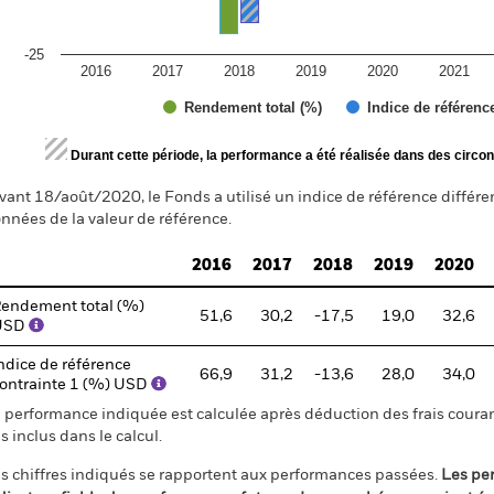
-25
2016
2017
2018
2019
2020
2021
Rendement total (%)
Indice de référenc
d of interactive chart.
Durant cette période, la performance a été réalisée dans des circon
vant 18/août/2020, le Fonds a utilisé un indice de référence différe
nnées de la valeur de référence.
2016
2017
2018
2019
2020
endement total (%)
51,6
30,2
-17,5
19,0
32,6
USD
ndice de référence
66,9
31,2
-13,6
28,0
34,0
ontrainte 1 (%) USD
 performance indiquée est calculée après déduction des frais courant
s inclus dans le calcul.
s chiffres indiqués se rapportent aux performances passées.
Les pe