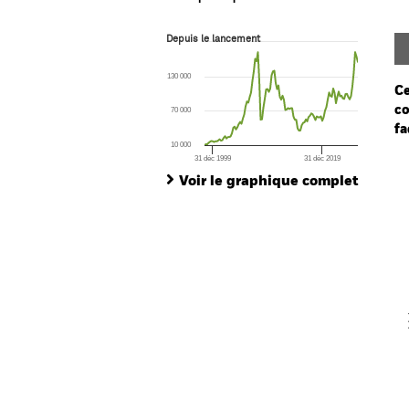
Depuis le lancement
Depuis le lancement
Line chart with 113 data points.
The chart has 1 X axis displaying Time. Ran
130 000
The chart has 1 Y axis displaying values. Rang
Ce
co
70 000
fa
10 000
31 déc 1999
31 déc 2019
Ch
End of interactive chart.
Ba
Voir le graphique complet
Th
Th
V