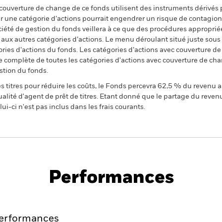
 couverture de change de ce fonds utilisent des instruments dérivés 
 une catégorie d’actions pourrait engendrer un risque de contagion (e
ciété de gestion du fonds veillera à ce que des procédures appropriée
n aux autres catégories d’actions. Le menu déroulant situé juste sou
égories d’actions du fonds. Les catégories d’actions avec couverture 
 complète de toutes les catégories d'actions avec couverture de ch
stion du fonds.
 titres pour réduire les coûts, le Fonds percevra 62,5 % du revenu a
alité d'agent de prêt de titres. Etant donné que le partage du reven
ui-ci n'est pas inclus dans les frais courants.
PRIIP KID
Fich
tech
Performances
Points clés
Gérants
Principales posi
erformances