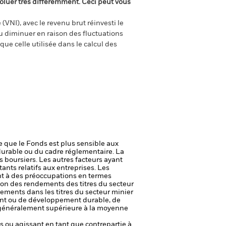
oluer très différemment. Ceci peut vous
(VNI), avec le revenu brut réinvesti le
 diminuer en raison des fluctuations
ue celle utilisée dans le calcul des
ie que le Fonds est plus sensible aux
durable ou du cadre réglementaire.
La
s boursiers. Les autres facteurs ayant
ants relatifs aux entreprises.
Les
ent à des préoccupations en termes
ion des rendements des titres du secteur
sements dans les titres du secteur minier
ent ou de développement durable, de
st généralement supérieure à la moyenne
fs ou agissant en tant que contrepartie à