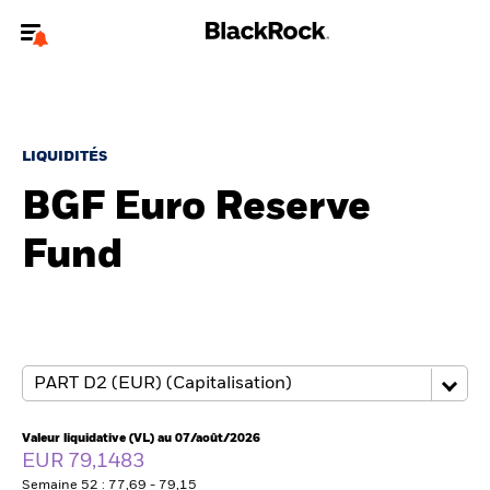
Bienvenue sur le site BlackRock pour les particuliers
Pour accéder directement à un autre site BlackRock, veuillez mettre à
jour
votre type d'utilisateur
.
LIQUIDITÉS
BGF Euro Reserve
Nous connaître
Fund
Produits
Thèmes
Education
Particuliers
Valeur liquidative (VL) au 07/août/2026
EUR 79,1483
Semaine 52 : 77,69 - 79,15