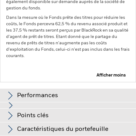
également disponible sur demande auprès de la société de
gestion du fonds.
Dans la mesure où le Fonds prête des titres pour réduire les
coûts, le Fonds percevra 62,5 % du revenu associé produit et
les 37,5 % restants seront perçus par BlackRock en sa qualité
d'agent de prêt de titres. Etant donné que le partage du
revenu de prêts de titres n'augmente pas les coûts
d'exploitation du Fonds, celui-ci n'est pas inclus dans les frais
courants.
Afficher moins
BGF Euro Reserve Fund
Performances
Graphique
Points clés
Le risque de crédit, les variations de taux d'intérêt et/ou les
défauts de l'émetteur auront un impact significatif sur la
performance des titres de créance. Les baisses potentielles
Voir le graphique complet
Caractéristiques du portefeuille
ou effectives de la notation de crédit peuvent accroître le
Net Assets of Fund
EUR 223 440 641