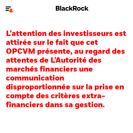
Bienvenue sur le site BlackRock pour les particuliers
L’attention des investisseurs est
Pour accéder directement à un autre site BlackRock, veuillez mettre à
jour
votre type d'utilisateur
.
attirée sur le fait que cet
OPCVM présente, au regard des
Nous connaître
attentes de L’Autorité des
marchés financiers une
Produits
communication
Thèmes
disproportionnée sur la prise en
compte des critères extra-
Education
financiers dans sa gestion.
Particuliers