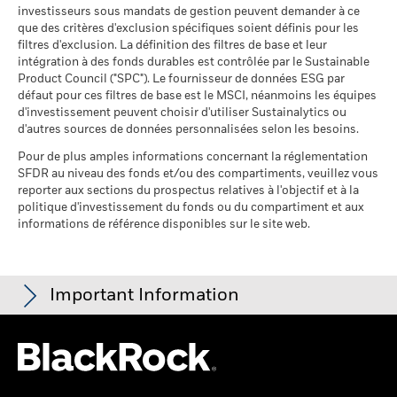
fonds à l'égard desquels
investisseurs sous mandats de gestion peuvent demander à ce
des données ne sont pas
que des critères d'exclusion spécifiques soient définis pour les
disponibles
BlackRock Global Funds - Prospectus -
filtres d'exclusion. La définition des filtres de base et leur
au 30/juin/2026
Addendum (French - France)
intégration à des fonds durables est contrôlée par le Sustainable
Product Council ("SPC"). Le fournisseur de données ESG par
L'exposition de BlackRock aux secteurs d'activité, telle qu'elle
défaut pour ces filtres de base est le MSCI, néanmoins les équipes
est indiquée ci-dessus, pour le charbon thermique et les
d'investissement peuvent choisir d'utiliser Sustainalytics ou
sables bitumineux, est calculée et déclarée pour les
Voir tous les documents
d'autres sources de données personnalisées selon les besoins.
entreprises qui tirent plus de 5 % de leurs revenus du
charbon thermique ou des sables bitumineux, tel que défini
Pour de plus amples informations concernant la réglementation
par MSCI ESG Research. L’exposition aux entreprises qui
SFDR au niveau des fonds et/ou des compartiments, veuillez vous
génèrent des revenus à partir du charbon thermique ou des
reporter aux sections du prospectus relatives à l'objectif et à la
sables bitumineux (à un seuil de revenus de 0 %), telle que
politique d'investissement du fonds ou du compartiment et aux
informations de référence disponibles sur le site web.
définie par MSCI ESG Research, se répartit comme suit :
0,23% pour le charbon thermique et 0,00% pour les sables
bitumineux.
Les indicateurs de participation aux secteurs d'activité sont
Important Information
calculés par BlackRock à l’aide des données de MSCI ESG
Research qui fournit un profil de la participation de chaque
société aux différents secteurs d'activité. BlackRock s’appuie
Pour les fonds dont l'objectif de placement comprend des critères
sur ces données pour fournir une vue d’ensemble des avoirs,
ESG, certaines mesures commerciales ou autres situations
puis pour déterminer l'exposition du fonds, compte tenu de la
peuvent donner lieu à la détention passive, par le fonds ou l'indice,