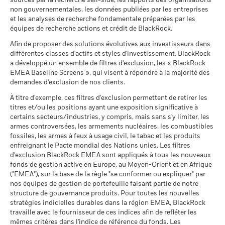
sources par la recherche sell-side, les rapports des organisations
BlackRock Global Funds - Annual report and
1 (%) USD
MSCI - Armes à feu civiles
0,00%
non gouvernementales, les données publiées par les entreprises
audited financial statements (French)
au 30/juin/2026
Ce que vous pourriez obtenir après déducti
et les analyses de recherche fondamentale préparées par les
Défavorable
Rendement annuel moyen
équipes de recherche actions et crédit de BlackRock.
MSCI - Tabac
0,00%
La performance indiquée est calculée après déduction des
Sustainability related disclosure - EHZ-AG
au 30/juin/2026
Afin de proposer des solutions évolutives aux investisseurs dans
Ce que vous pourriez obtenir après déducti
frais courants. Les frais d’entrée/de sortie ne sont pas inclus
(en)
Intermédiaire
Rendement annuel moyen
différentes classes d'actifs et styles d'investissement, BlackRock
dans le calcul.
MSCI - Contrevenants au
0,00%
a développé un ensemble de filtres d'exclusion, les « BlackRock
Pacte mondial des Nations
Unies
EMEA Baseline Screens », qui visent à répondre à la majorité des
Ce que vous pourriez obtenir après déducti
Les chiffres indiqués se rapportent aux performances
Favorable
Rendement annuel moyen
au 30/juin/2026
demandes d'exclusion de nos clients.
passées.
Les performances passées ne sont pas un indicateur
Sustainability related disclosure - EHZ-AG (fr)
fiable des performances futures. Les marchés pourraient
Le scénario de tension montre ce que vous pourriez obtenir
À titre d'exemple, ces filtres d'exclusion permettent de retirer les
MSCI - Charbon thermique
0,00%
évoluer très différemment. Ceci peut vous aider à évaluer la
titres et/ou les positions ayant une exposition significative à
dans des situations de marché extrêmes.
au 30/juin/2026
façon dont le fonds a été géré dans le passé
certains secteurs/industries, y compris, mais sans s'y limiter, les
BlackRock Global Funds - Prospectus (French
MSCI - Sables bitumineux
0,00%
La performance est indiquée sur la base de la Valeur nette
armes controversées, les armements nucléaires, les combustibles
- France)
au 30/juin/2026
fossiles, les armes à feux à usage civil, le tabac et les produits
d’inventaire (VNI), avec le revenu brut réinvesti le cas échéant.
enfreignant le Pacte mondial des Nations unies. Les filtres
Le rendement de votre investissement peut augmenter ou
d'exclusion BlackRock EMEA sont appliqués à tous les nouveaux
diminuer en raison des fluctuations des devises si votre
fonds de gestion active en Europe, au Moyen-Orient et en Afrique
BlackRock Global Funds - Prospectus
investissement est effectué dans une devise autre que celle
("EMEA"), sur la base de la règle "se conformer ou expliquer" par
(English)
Données sur la
43,76%
utilisée dans le calcul des performances passées. Source :
participation aux secteurs
nos équipes de gestion de portefeuille faisant partie de notre
Blackrock
d'activité
structure de gouvernance produits. Pour toutes les nouvelles
BlackRock Global Funds - Prospectus (French
au 30/juin/2026
stratégies indicielles durables dans la région EMEA, BlackRock
- Belgium^France)
travaille avec le fournisseur de ces indices afin de refléter les
Pourcentage des avoirs du
56,61%
mêmes critères dans l'indice de référence du fonds. Les