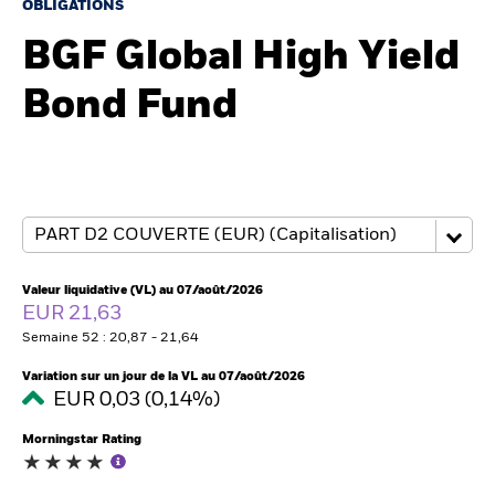
France
OBLIGATIONS
Change location
BGF Global High Yield
BlackRock
Bond Fund
iShares
Aladdin
Notre société
Valeur liquidative (VL) au 07/août/2026
EUR 21,63
Semaine 52 : 20,87 - 21,64
Variation sur un jour de la VL au 07/août/2026
EUR 0,03 (0,14%)
Morningstar Rating