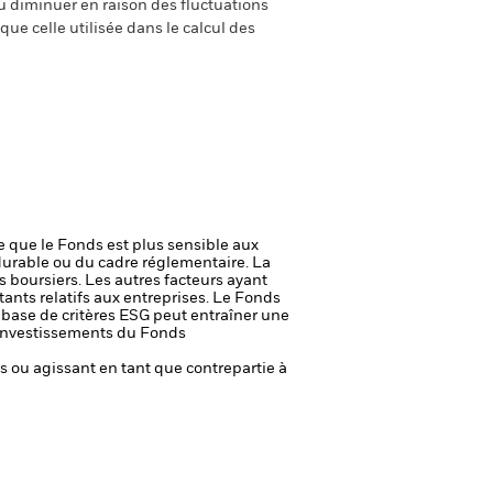
 diminuer en raison des fluctuations
ue celle utilisée dans le calcul des
ie que le Fonds est plus sensible aux
durable ou du cadre réglementaire.
La
s boursiers. Les autres facteurs ayant
ants relatifs aux entreprises.
Le Fonds
a base de critères ESG peut entraîner une
es investissements du Fonds
fs ou agissant en tant que contrepartie à