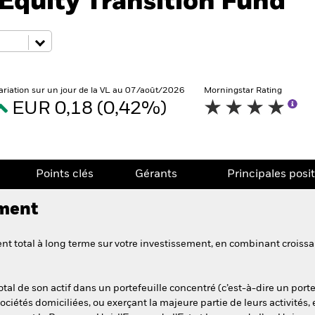
Equity Transition Fund
ariation sur un jour de la VL au 07/août/2026
Morningstar Rating
EUR 0,18 (0,42%)
Points clés
Gérants
Principales posi
ement
t total à long terme sur votre investissement, en combinant croissan
al de son actif dans un portefeuille concentré (c’est-à-dire un portef
 sociétés domiciliées, ou exerçant la majeure partie de leurs activités