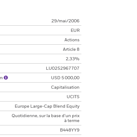
29/mai/2006
EUR
Actions
Article 8
2,33%
LU0252967707
um
USD 5 000,00
Capitalisation
UCITS
Europe Large-Cap Blend Equity
Quotidienne, sur la base d'un prix
à terme
B448YY9