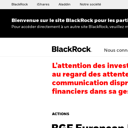
BlackRock
iShares
Aladdin
Notre société
Bienvenue sur le site BlackRock pour les part
Pour accéder directement à un autre site BlackRock, veuillez m
Nous conna
L’attention des inves
au regard des attente
communication dispro
financiers dans sa ge
ACTIONS