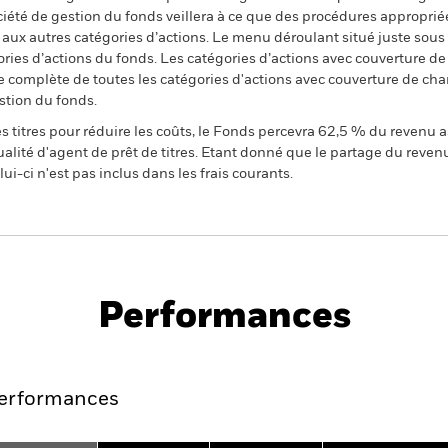
ciété de gestion du fonds veillera à ce que des procédures appropriée
n aux autres catégories d’actions. Le menu déroulant situé juste sou
égories d’actions du fonds. Les catégories d’actions avec couverture 
 complète de toutes les catégories d'actions avec couverture de ch
stion du fonds.
 titres pour réduire les coûts, le Fonds percevra 62,5 % du revenu a
alité d'agent de prêt de titres. Etant donné que le partage du reven
ui-ci n'est pas inclus dans les frais courants.
PRIIP KID
Fiche
SFDR Web Dis
sition
technique
Télécharger
Performances
Points clés
Gérants
Principales posi
erformances