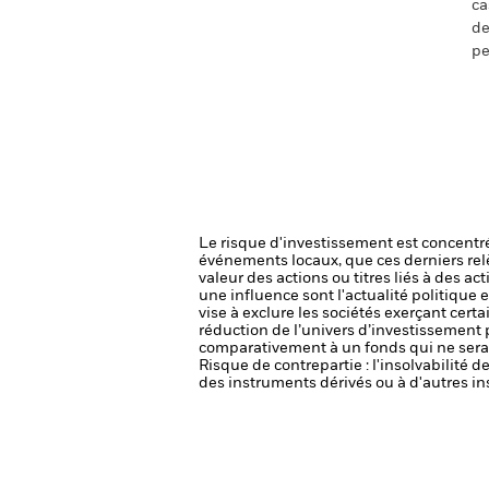
ca
de
pe
Le risque d'investissement est concentré
événements locaux, que ces derniers rel
valeur des actions ou titres liés à des a
une influence sont l'actualité politique 
vise à exclure les sociétés exerçant cert
réduction de l’univers d’investissement 
comparativement à un fonds qui ne serai
Risque de contrepartie : l'insolvabilité 
des instruments dérivés ou à d'autres in