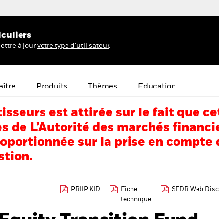
iculiers
ettre à jour
votre type d'utilisateur
.
ître
Produits
Thèmes
Education
tisseurs est attirée sur le fait que
s de L’Autorité des marchés financi
portionnée sur la prise en compte d
stion.
PRIIP KID
Fiche
SFDR Web Disc
technique