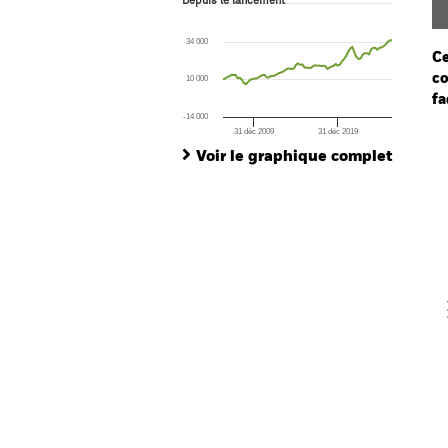
Depuis le lancement
Line chart with 82 data points.
The chart has 1 X axis displaying Time. Ran
34 000
The chart has 1 Y axis displaying values. Rang
Ce
co
10 000
fa
-14 000
31 déc 2009
31 déc 2019
Ch
End of interactive chart.
Ba
Voir le graphique complet
Th
Th
V