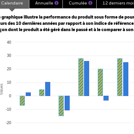
Calendaire
Annuelle
Cumulée
12 derniers moi
ge: 2006-04-01 00:00:00 to 2026-07-31 00:00:00.
e: -240 to 480.
 graphique illustre la performance du produit sous forme de pour
urs des 10 dernières années par rapport à son indice de référence.
çon dont le produit a été géré dans le passé et à le comparer à son
art
40
r chart with 2 data series.
e chart has 1 X axis displaying categories.
e chart has 1 Y axis displaying Values. Range: -30 to 40.
30
20
10
alues
0
-10
-20