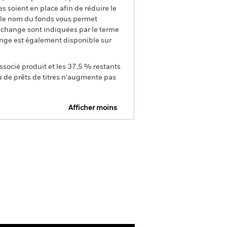
s soient en place afin de réduire le
s le nom du fonds vous permet
de change sont indiquées par le terme
ange est également disponible sur
ssocié produit et les 37,5 % restants
u de prêts de titres n'augmente pas
Afficher moins
closure
Prospectus
tions
Documentation