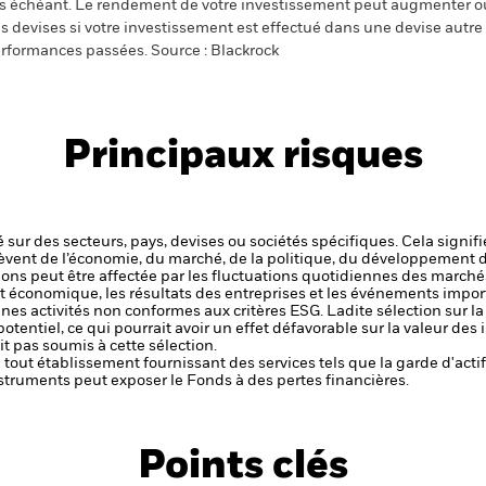
s échéant. Le rendement de votre investissement peut augmenter ou
s devises si votre investissement est effectué dans une devise autre q
rformances passées. Source : Blackrock
Principaux risques
 sur des secteurs, pays, devises ou sociétés spécifiques. Cela signif
èvent de l’économie, du marché, de la politique, du développement 
ctions peut être affectée par les fluctuations quotidiennes des marché
et économique, les résultats des entreprises et les événements import
aines activités non conformes aux critères ESG. Ladite sélection sur l
potentiel, ce qui pourrait avoir un effet défavorable sur la valeur d
t pas soumis à cette sélection.
de tout établissement fournissant des services tels que la garde d'acti
struments peut exposer le Fonds à des pertes financières.
Points clés