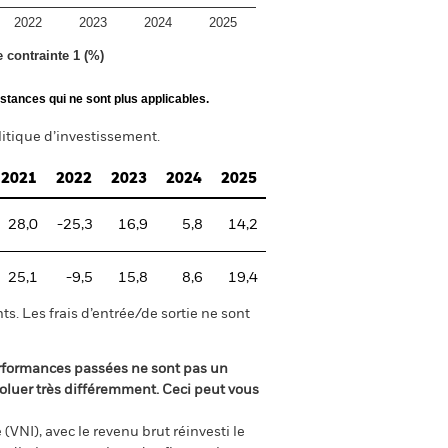
2022
2023
2024
2025
e contrainte 1 (%)
stances qui ne sont plus applicables.
itique d’investissement.
2021
2022
2023
2024
2025
28,0
-25,3
16,9
5,8
14,2
25,1
-9,5
15,8
8,6
19,4
s. Les frais d’entrée/de sortie ne sont
rformances passées ne sont pas un
oluer très différemment. Ceci peut vous
(VNI), avec le revenu brut réinvesti le