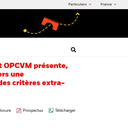
Particuliers
France
 cet OPCVM présente,
ers une
es critères extra-
losure
Prospectus
Télécharger