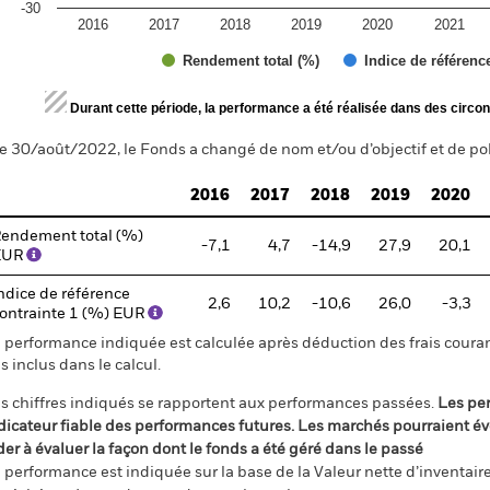
-30
2016
2017
2018
2019
2020
2021
Rendement total (%)
Indice de référenc
d of interactive chart.
Durant cette période, la performance a été réalisée dans des circon
e 30/août/2022, le Fonds a changé de nom et/ou d’objectif et de pol
2016
2017
2018
2019
2020
endement total (%)
-7,1
4,7
-14,9
27,9
20,1
EUR
ndice de référence
2,6
10,2
-10,6
26,0
-3,3
ontrainte 1 (%) EUR
 performance indiquée est calculée après déduction des frais courant
s inclus dans le calcul.
s chiffres indiqués se rapportent aux performances passées.
Les pe
dicateur fiable des performances futures. Les marchés pourraient év
der à évaluer la façon dont le fonds a été géré dans le passé
 performance est indiquée sur la base de la Valeur nette d’inventaire 