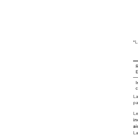
En
*L
R
I
c
La
pa
Le
in
ai
La