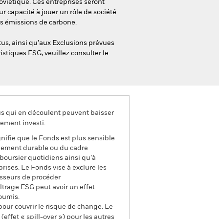
oviétique. Ces entreprises seront
r capacité à jouer un rôle de société
es émissions de carbone.
tus, ainsi qu’aux Exclusions prévues
istiques ESG, veuillez consulter le
us qui en découlent peuvent baisser
ement investi.
gnifie que le Fonds est plus sensible
ppement durable ou du cadre
boursier quotidiens ainsi qu’à
rises. Le Fonds vise à exclure les
isseurs de procéder
ltrage ESG peut avoir un effet
oumis.
pour couvrir le risque de change. Le
ffet « spill-over ») pour les autres