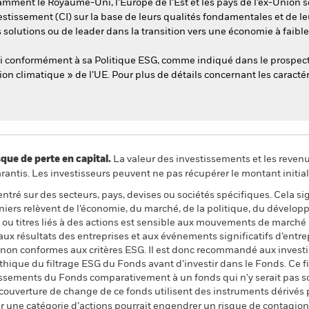
mment le Royaume-Uni, l’Europe de l’Est et les pays de l’ex-Union s
estissement (CI) sur la base de leurs qualités fondamentales et de leu
s solutions ou de leader dans la transition vers une économie à faibl
esti conformément à sa Politique ESG, comme indiqué dans le prospec
ion climatique » de l’UE. Pour plus de détails concernant les caractér
 de perte en capital.
La valeur des investissements et les reven
ntis. Les investisseurs peuvent ne pas récupérer le montant initial
ntré sur des secteurs, pays, devises ou sociétés spécifiques. Cela si
iers relèvent de l’économie, du marché, de la politique, du dévelo
 ou titres liés à des actions est sensible aux mouvements de marché 
aux résultats des entreprises et aux événements significatifs d’entrep
és non conformes aux critères ESG. Il est donc recommandé aux invest
ique du filtrage ESG du Fonds avant d’investir dans le Fonds. Ce fi
tissements du Fonds comparativement à un fonds qui n'y serait pas s
 couverture de change de ce fonds utilisent des instruments dérivés 
 une catégorie d’actions pourrait engendrer un risque de contagion (e