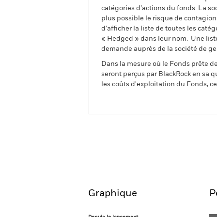
catégories d’actions du fonds. La so
plus possible le risque de contagio
d’afficher la liste de toutes les cat
« Hedged » dans leur nom. Une liste
demande auprès de la société de ge
Dans la mesure où le Fonds prête des
seront perçus par BlackRock en sa qu
les coûts d'exploitation du Fonds, cel
BGF European Equity Tran
Fund
Aperçu
Performances
Graphique
P
Depuis le lancement