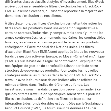
Notation des fonds ESG MSCI
A
Rendement annuel moyen
différentes classes d'actifs et styles d'investissement, BlackRock
Indice de
MSCI - Contrevenants au
-
(AAA-CCC)
a développé un ensemble de filtres d'exclusion, les « BlackRock
référence
Pacte mondial des Nations
au 17/juil./2026
Unies
EMEA Baseline Screens », qui visent à répondre à la majorité des
contrainte
33,7
Ce que vous pourriez obtenir après déducti
11,2
1,1
26,4
17,2
27,6
Favorable
1 (%) GBP
Rendement annuel moyen
au -
demandes d'exclusion de nos clients.
Pointage de qualité ESG
6,45
BlackRock Global Funds - Prospectus
MSCI (0-10)
(English)
Le scénario de tension montre ce que vous pourriez obtenir
À titre d'exemple, ces filtres d'exclusion permettent de retirer les
MSCI - Charbon thermique
-
au 17/juil./2026
titres et/ou les positions ayant une exposition significative à
dans des situations de marché extrêmes.
au -
La performance indiquée est calculée après déduction des
Classification mondiale des
certains secteurs/industries, y compris, mais sans s'y limiter, les
Equity US
BlackRock Global Funds - Prospectus (French
frais courants. Les frais d’entrée/de sortie ne sont pas inclus
MSCI - Sables bitumineux
-
fonds selon Lipper
armes controversées, les armements nucléaires, les combustibles
- Belgium^France)
dans le calcul.
au -
au 17/juil./2026
fossiles, les armes à feux à usage civil, le tabac et les produits
enfreignant le Pacte mondial des Nations unies. Les filtres
Les chiffres indiqués se rapportent aux performances
Moyenne pondérée de
101,67
d'exclusion BlackRock EMEA sont appliqués à tous les nouveaux
l'intensité carbone MSCI
passées.
Les performances passées ne sont pas un indicateur
fonds de gestion active en Europe, au Moyen-Orient et en Afrique
BlackRock Global Funds - Prospectus -
(tonnes de CO2e/M$ de
fiable des performances futures. Les marchés pourraient
("EMEA"), sur la base de la règle "se conformer ou expliquer" par
Addendum (French - France)
ventes)
Données sur la
-
évoluer très différemment. Ceci peut vous aider à évaluer la
participation aux secteurs
nos équipes de gestion de portefeuille faisant partie de notre
au 17/juil./2026
d'activité
façon dont le fonds a été géré dans le passé
structure de gouvernance produits. Pour toutes les nouvelles
% des avoirs à l'égard
Sustainability related disclosure - USFE_AG
99,27
au -
La performance est indiquée sur la base de la Valeur nette
stratégies indicielles durables dans la région EMEA, BlackRock
desquels des données ESG
(en)
travaille avec le fournisseur de ces indices afin de refléter les
d’inventaire (VNI), avec le revenu brut réinvesti le cas échéant.
MSCI
Pourcentage des avoirs du
-
mêmes critères dans l'indice de référence du fonds. Les
Le rendement de votre investissement peut augmenter ou
fonds à l'égard desquels
au 17/juil./2026
investisseurs sous mandats de gestion peuvent demander à ce
des données ne sont pas
diminuer en raison des fluctuations des devises si votre
que des critères d'exclusion spécifiques soient définis pour les
disponibles
Pointage de qualité ESG
44,58
investissement est effectué dans une devise autre que celle
Sustainability related disclosure - USFE_AG
MSCI - centile par rapport aux
filtres d'exclusion. La définition des filtres de base et leur
au -
(fr)
utilisée dans le calcul des performances passées. Source :
pairs
intégration à des fonds durables est contrôlée par le Sustainable
Blackrock
au 17/juil./2026
Product Council ("SPC"). Le fournisseur de données ESG par
L'exposition de BlackRock aux secteurs d'activité, telle qu'elle