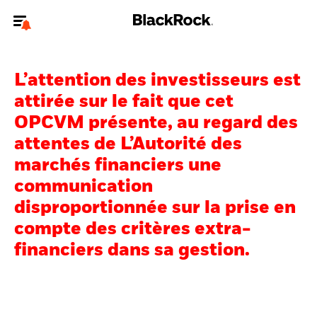
Bienvenue sur le site BlackRock pour les particuliers
L’attention des investisseurs est
Pour accéder directement à un autre site BlackRock, veuillez mettre à
jour
votre type d'utilisateur
.
attirée sur le fait que cet
OPCVM présente, au regard des
Nous connaître
attentes de L’Autorité des
marchés financiers une
Produits
communication
Thèmes
disproportionnée sur la prise en
compte des critères extra-
Education
financiers dans sa gestion.
Particuliers