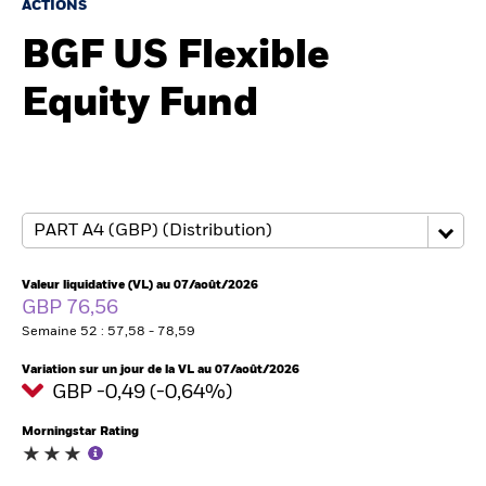
France
ACTIONS
Change location
BGF US Flexible
BlackRock
Equity Fund
iShares
Aladdin
Notre société
Valeur liquidative (VL) au 07/août/2026
GBP 76,56
Semaine 52 : 57,58 - 78,59
Variation sur un jour de la VL au 07/août/2026
GBP -0,49 (-0,64%)
Morningstar Rating