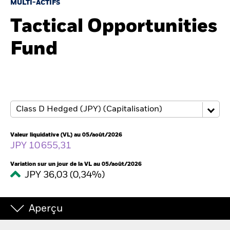
France
MULTI-ACTIFS
Change location
Tactical Opportunities
BlackRock
Fund
iShares
Aladdin
Notre société
Valeur liquidative (VL) au 05/août/2026
JPY 10 655,31
Variation sur un jour de la VL au 05/août/2026
JPY 36,03 (0,34%)
Aperçu