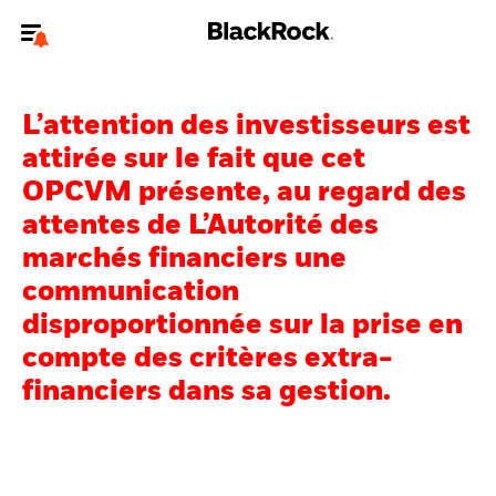
Bienvenue sur le site BlackRock pour les particuliers
L’attention des investisseurs est
Pour accéder directement à un autre site BlackRock, veuillez mettre à
jour
votre type d'utilisateur
.
attirée sur le fait que cet
OPCVM présente, au regard des
Nous connaître
attentes de L’Autorité des
marchés financiers une
Produits
communication
Thèmes
disproportionnée sur la prise en
compte des critères extra-
Education
financiers dans sa gestion.
Particuliers