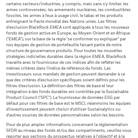
Republic^Spain^Sweden^Switzerland^United
Classification mondiale des
certains secteurs/industries, y compris, mais sans s'y limiter, les
Absolute Return USD
BlackRock Funds I ICAV - Prospectus (French
Kingdom)
MSCI - Sables bitumineux
0,00%
fonds selon Lipper
Medium
armes controversées, les armements nucléaires, les combustibles
- France)
au 30/juin/2026
au 17/juil./2026
fossiles, les armes à feux à usage civil, le tabac et les produits
enfreignant le Pacte mondial des Nations unies. Les filtres
Moyenne pondérée de
82,88
d'exclusion BlackRock EMEA sont appliqués à tous les nouveaux
l'intensité carbone MSCI
fonds de gestion active en Europe, au Moyen-Orient et en Afrique
(tonnes de CO2e/M$ de
Voir tous les documents
("EMEA"), sur la base de la règle "se conformer ou expliquer" par
ventes)
Données sur la
19,09%
participation aux secteurs
nos équipes de gestion de portefeuille faisant partie de notre
au 17/juil./2026
d'activité
structure de gouvernance produits. Pour toutes les nouvelles
% des avoirs à l'égard
94,03
au 30/juin/2026
stratégies indicielles durables dans la région EMEA, BlackRock
desquels des données ESG
travaille avec le fournisseur de ces indices afin de refléter les
MSCI
Pourcentage des avoirs du
64,80%
mêmes critères dans l'indice de référence du fonds. Les
fonds à l'égard desquels
au 17/juil./2026
investisseurs sous mandats de gestion peuvent demander à ce
des données ne sont pas
que des critères d'exclusion spécifiques soient définis pour les
disponibles
Pointage de qualité ESG
-
MSCI - centile par rapport aux
filtres d'exclusion. La définition des filtres de base et leur
au 30/juin/2026
pairs
intégration à des fonds durables est contrôlée par le Sustainable
au -
Product Council ("SPC"). Le fournisseur de données ESG par
L'exposition de BlackRock aux secteurs d'activité, telle qu'elle
défaut pour ces filtres de base est le MSCI, néanmoins les équipes
est indiquée ci-dessus, pour le charbon thermique et les
Fonds dans le groupe de
17
d'investissement peuvent choisir d'utiliser Sustainalytics ou
pairs
sables bitumineux, est calculée et déclarée pour les
d'autres sources de données personnalisées selon les besoins.
au 17/juil./2026
entreprises qui tirent plus de 5 % de leurs revenus du
charbon thermique ou des sables bitumineux, tel que défini
Pour de plus amples informations concernant la réglementation
% de couverture MSCI
67,66
par MSCI ESG Research. L’exposition aux entreprises qui
SFDR au niveau des fonds et/ou des compartiments, veuillez vous
Weighted Average Carbon
génèrent des revenus à partir du charbon thermique ou des
reporter aux sections du prospectus relatives à l'objectif et à la
Intensity