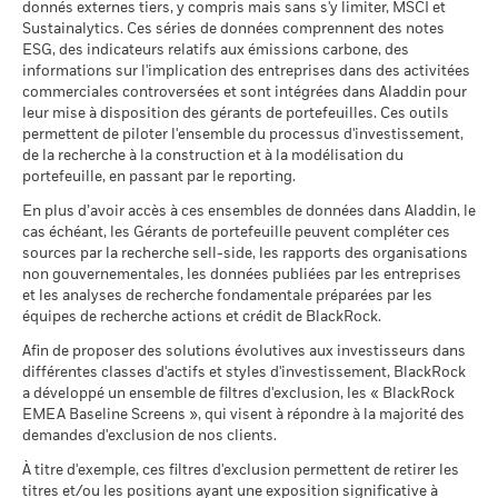
(French - Belgium^France)
de facteurs ESG dans un fonds, ni des moyens de leur
donnés externes tiers, y compris mais sans s'y limiter, MSCI et
Investissement ultérieur
USD 1 000,00
Période de détention recommandée : 5 ans
intégration.
Sauf mention contraire dans la documentation
minimum
Sustainalytics. Ces séries de données comprennent des notes
Pour consulter la méthodologie de MSCI sur laquelle
Exemple d’investissement JPY 1 000 000
du fonds et inclusion dans l’objectif d’investissement d’un
ESG, des indicateurs relatifs aux émissions carbone, des
Domicile
Irlande
reposent les indicateurs de participation aux secteurs
informations sur l'implication des entreprises dans des activitées
fonds, les indicateurs ne modifient pas l’objectif
BlackRock Funds I ICAV - Annual Report
d'activité, utilisez les liens
ci-dessous.
commerciales controversées et sont intégrées dans Aladdin pour
Société de gestion
au
d’investissement d’un fonds et ne restreignent pas l’univers
BlackRock Asset Management
(French - Belgium^France)
Philip Green
leur mise à disposition des gérants de portefeuilles. Ces outils
Ireland Limited
investissable du fonds. Ceci n’indique pas qu’un fonds
Scénarios
MSCI - Armes controversées
permettent de piloter l'ensemble du processus d'investissement,
0,00%
adoptera une stratégie d’investissement ESG ou Impact ou
Réglement livraison
Date de transaction + 3 jours
de la recherche à la construction et à la modélisation du
Sustainability related disclosure - BK_TO_AGG
mettra en place des filtrages.
Pour plus d’informations sur la
au 30/juin/2026
portefeuille, en passant par le reporting.
Il n’y a pas de rendement minimum garanti. 
Minimal
(en)
Symbole Bloomberg
BITADJH
stratégie d’investissement d’un fonds, veuillez consulter son
MSCI - Armes nucléaires
0,00%
En plus d’avoir accès à ces ensembles de données dans Aladdin, le
prospectus.
Régime fiscal PEA
-
Ce que vous pourriez obtenir après déducti
au 30/juin/2026
cas échéant, les Gérants de portefeuille peuvent compléter ces
Tension
Rendement annuel moyen
sources par la recherche sell-side, les rapports des organisations
Pour consulter les méthodologies MSCI sur lesquelles
Sustainability related disclosure - BK_TO_AGG
MSCI - Armes à feu civiles
0,00%
non gouvernementales, les données publiées par les entreprises
(fr)
reposent les Caractéristiques de durabilité, utilisez les liens
au 30/juin/2026
Ce que vous pourriez obtenir après déducti
et les analyses de recherche fondamentale préparées par les
Défavorable
ci-dessous.
Rendement annuel moyen
équipes de recherche actions et crédit de BlackRock.
MSCI - Tabac
0,00%
BlackRock Funds I ICAV - Prospectus (French
au 30/juin/2026
Afin de proposer des solutions évolutives aux investisseurs dans
Ce que vous pourriez obtenir après déducti
- Belgium^France)
Intermédiaire
Notation des fonds ESG MSCI
A
Rendement annuel moyen
différentes classes d'actifs et styles d'investissement, BlackRock
MSCI - Contrevenants au
0,00%
(AAA-CCC)
a développé un ensemble de filtres d'exclusion, les « BlackRock
Pacte mondial des Nations
au 17/juil./2026
Unies
EMEA Baseline Screens », qui visent à répondre à la majorité des
Ce que vous pourriez obtenir après déducti
Favorable
Rendement annuel moyen
au 30/juin/2026
demandes d'exclusion de nos clients.
Pointage de qualité ESG
6,60
BlackRock Funds I ICAV - Prospectus (English
MSCI (0-10)
- Austria^Belgium^Czech
Le scénario de tension montre ce que vous pourriez obtenir
À titre d'exemple, ces filtres d'exclusion permettent de retirer les
MSCI - Charbon thermique
0,00%
au 17/juil./2026
Republic^Denmark^Finland^France^Germany^Hun
titres et/ou les positions ayant une exposition significative à
dans des situations de marché extrêmes.
au 30/juin/2026