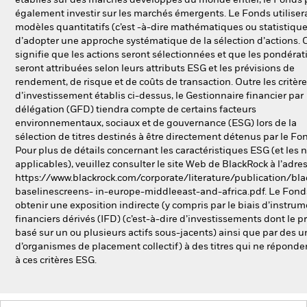
établies sur des marchés développés du monde entier, le Fonds 
également investir sur les marchés émergents. Le Fonds utiliser
modèles quantitatifs (c’est -à-dire mathématiques ou statistique
d’adopter une approche systématique de la sélection d’actions. 
signifie que les actions seront sélectionnées et que les pondérat
seront attribuées selon leurs attributs ESG et les prévisions de
rendement, de risque et de coûts de transaction. Outre les critèr
d’investissement établis ci-dessus, le Gestionnaire financier par
délégation (GFD) tiendra compte de certains facteurs
environnementaux, sociaux et de gouvernance (ESG) lors de la
sélection de titres destinés à être directement détenus par le Fo
Pour plus de détails concernant les caractéristiques ESG (et les 
applicables), veuillez consulter le site Web de BlackRock à l’adre
https://www.blackrock.com/corporate/literature/publication/bla
baselinescreens- in-europe-middleeast-and-africa.pdf. Le Fond
obtenir une exposition indirecte (y compris par le biais d’instru
financiers dérivés (IFD) (c’est-à-dire d’investissements dont le pr
basé sur un ou plusieurs actifs sous-jacents) ainsi que par des u
d’organismes de placement collectif) à des titres qui ne réponde
à ces critères ESG.