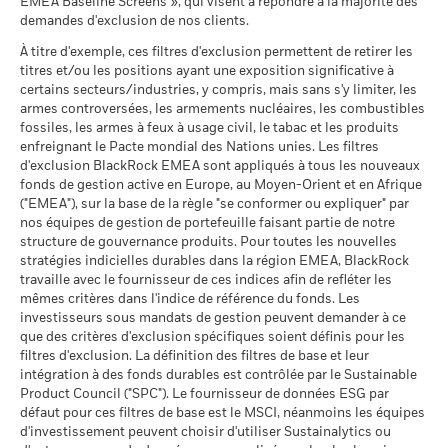
Unies
EMEA Baseline Screens », qui visent à répondre à la majorité des
Ce que vous pourriez obtenir après déducti
Favorable
Rendement annuel moyen
au 30/juin/2026
demandes d'exclusion de nos clients.
Pointage de qualité ESG
7,12
BlackRock Global Funds - Prospectus
MSCI (0-10)
(English)
Le scénario de tension montre ce que vous pourriez obtenir
À titre d'exemple, ces filtres d'exclusion permettent de retirer les
MSCI - Charbon thermique
0,00%
au 17/juil./2026
titres et/ou les positions ayant une exposition significative à
dans des situations de marché extrêmes.
au 30/juin/2026
Classification mondiale des
certains secteurs/industries, y compris, mais sans s'y limiter, les
Mixed Asset USD Flexible -
BlackRock Global Funds - Prospectus (French
MSCI - Sables bitumineux
0,00%
fonds selon Lipper
Global
armes controversées, les armements nucléaires, les combustibles
- Belgium^France)
au 30/juin/2026
au 17/juil./2026
fossiles, les armes à feux à usage civil, le tabac et les produits
enfreignant le Pacte mondial des Nations unies. Les filtres
Moyenne pondérée de
87,16
d'exclusion BlackRock EMEA sont appliqués à tous les nouveaux
l'intensité carbone MSCI
fonds de gestion active en Europe, au Moyen-Orient et en Afrique
BlackRock Global Funds - Prospectus -
(tonnes de CO2e/M$ de
("EMEA"), sur la base de la règle "se conformer ou expliquer" par
Addendum (French - France)
ventes)
Données sur la
91,97%
participation aux secteurs
nos équipes de gestion de portefeuille faisant partie de notre
au 17/juil./2026
d'activité
structure de gouvernance produits. Pour toutes les nouvelles
% des avoirs à l'égard
Sustainability related disclosure - GSIG-AGG
87,43
au 30/juin/2026
stratégies indicielles durables dans la région EMEA, BlackRock
desquels des données ESG
(en)
travaille avec le fournisseur de ces indices afin de refléter les
MSCI
Pourcentage des avoirs du
8,09%
mêmes critères dans l'indice de référence du fonds. Les
fonds à l'égard desquels
au 17/juil./2026
investisseurs sous mandats de gestion peuvent demander à ce
des données ne sont pas
que des critères d'exclusion spécifiques soient définis pour les
disponibles
Pointage de qualité ESG
91,67
Sustainability related disclosure - GSIG-AGG
MSCI - centile par rapport aux
filtres d'exclusion. La définition des filtres de base et leur
au 30/juin/2026
(fr)
pairs
intégration à des fonds durables est contrôlée par le Sustainable
au 17/juil./2026
Product Council ("SPC"). Le fournisseur de données ESG par
L'exposition de BlackRock aux secteurs d'activité, telle qu'elle
défaut pour ces filtres de base est le MSCI, néanmoins les équipes
est indiquée ci-dessus, pour le charbon thermique et les
Fonds dans le groupe de
276
d'investissement peuvent choisir d'utiliser Sustainalytics ou
pairs
sables bitumineux, est calculée et déclarée pour les