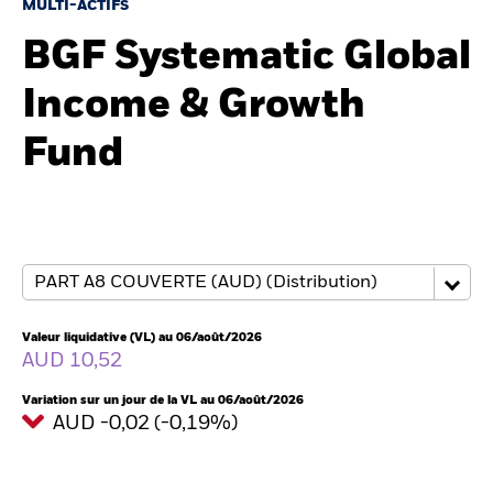
France
MULTI-ACTIFS
Change location
BGF Systematic Global
BlackRock
Income & Growth
iShares
Fund
Aladdin
Notre société
Valeur liquidative (VL) au 06/août/2026
AUD 10,52
Variation sur un jour de la VL au 06/août/2026
AUD -0,02 (-0,19%)