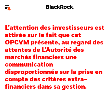
Bienvenue sur le site BlackRock pour les particuliers
L’attention des investisseurs est
Pour accéder directement à un autre site BlackRock, veuillez mettre à
jour
votre type d'utilisateur
.
attirée sur le fait que cet
OPCVM présente, au regard des
Nous connaître
attentes de L’Autorité des
marchés financiers une
Produits
communication
Thèmes
disproportionnée sur la prise en
compte des critères extra-
Education
financiers dans sa gestion.
Particuliers