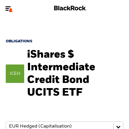
Bienvenue sur le site BlackRock pour les particuliers
Pour accéder directement à un autre site BlackRock, veuillez mettre à
jour
votre type d'utilisateur
.
OBLIGATIONS
iShares $
Nous connaître
Intermediate
Produits
ICEH
Credit Bond
Thèmes
UCITS ETF
Education
Particuliers