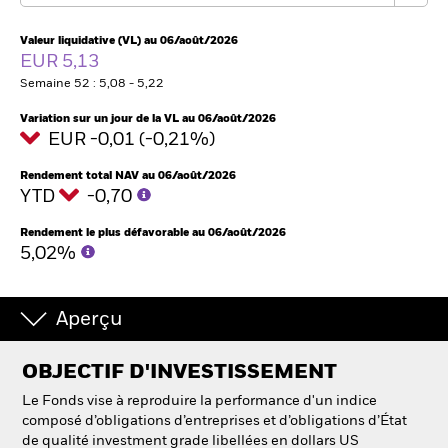
France
Change location
Valeur liquidative (VL) au 06/août/2026
EUR 5,13
BlackRock
Semaine 52 : 5,08 - 5,22
iShares
Variation sur un jour de la VL au 06/août/2026
EUR -0,01 (-0,21%)
Aladdin
Rendement total NAV au 06/août/2026
YTD
-0,70
Notre société
Rendement le plus défavorable au 06/août/2026
5,02%
Aperçu
OBJECTIF D'INVESTISSEMENT
Le Fonds vise à reproduire la performance d'un indice
composé d’obligations d’entreprises et d’obligations d’État
de qualité investment grade libellées en dollars US