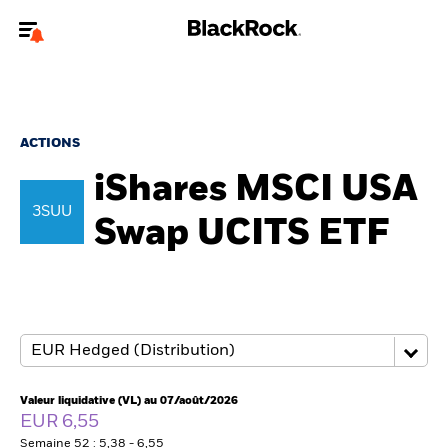
Bienvenue sur le site BlackRock pour les particuliers
Pour accéder directement à un autre site BlackRock, veuillez mettre à
jour
votre type d'utilisateur
.
ACTIONS
iShares MSCI USA
Nous connaître
3SUU
Swap UCITS ETF
Produits
Thèmes
Education
Particuliers
Valeur liquidative (VL) au 07/août/2026
EUR 6,55
Semaine 52 : 5,38 - 6,55