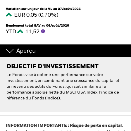
France
Change location
Variation sur un jour de la VL au 07/août/2026
EUR 0,05 (0,70%)
BlackRock
Rendement total NAV au 06/août/2026
YTD
11,52
iShares
Aladdin
Aperçu
Notre société
OBJECTIF D'INVESTISSEMENT
Le Fonds vise à obtenir une performance sur votre
investissement, en combinant une croissance du capital et
un revenu des actifs du Fonds, qui soit similaire à la
performance absolue nette du MSCI USA Index, l’indice de
référence du Fonds (Indice).
INFORMATION IMPORTANTE : Risque de perte en capital.