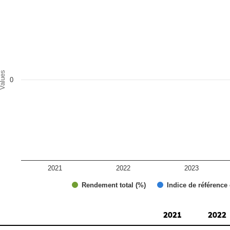
r chart with 2 data series.
e chart has 1 X axis displaying categories.
e chart has 1 Y axis displaying Values. Range: -0.5 to 0.5.
alues
0
2021
2022
2023
Rendement total (%)
Indice de référence
d of interactive chart.
2021
2022