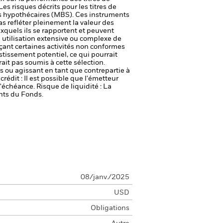
Les risques décrits pour les titres de
ces hypothécaires (MBS). Ces instruments
s refléter pleinement la valeur des
uxquels ils se rapportent et peuvent
e utilisation extensive ou complexe de
rçant certaines activités non conformes
stissement potentiel, ce qui pourrait
it pas soumis à cette sélection.
fs ou agissant en tant que contrepartie à
crédit : Il est possible que l'émetteur
 l'échéance.
Risque de liquidité : La
ents du Fonds.
08/janv./2025
USD
Obligations