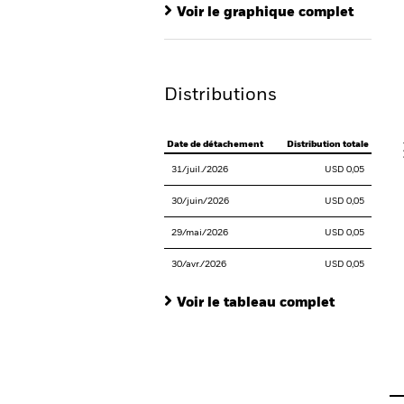
Ba
Voir le graphique complet
Th
Th
Distributions
V
Date de détachement
Distribution totale
31/juil./2026
USD 0,05
30/juin/2026
USD 0,05
29/mai/2026
USD 0,05
30/avr./2026
USD 0,05
Voir le tableau complet
En