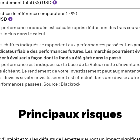
endement total (%) USD
ndice de référence comparateur 1 (%)
USD
 performance indiquée est calculée après déduction des frais courant
s inclus dans le calcul.
s chiffres indiqués se rapportent aux performances passées.
Les pe
dicateur fiable des performances futures. Les marchés pourraient év
der à évaluer la façon dont le fonds a été géré dans le passé
 performance est indiquée sur la base de la Valeur nette d’inventaire 
s échéant. Le rendement de votre investissement peut augmenter ou
s devises si votre investissement est effectué dans une devise autre q
rformances passées. Source : Blackrock
Principaux risques
x d'intérêt et/ou les défauts de l'émetteur auront un impact significat