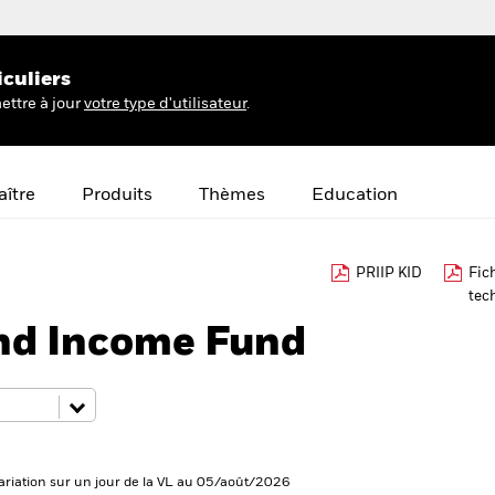
iculiers
ettre à jour
votre type d'utilisateur
.
ître
Produits
Thèmes
Education
PRIIP KID
Fic
tec
nd Income Fund
ariation sur un jour de la VL au 05/août/2026