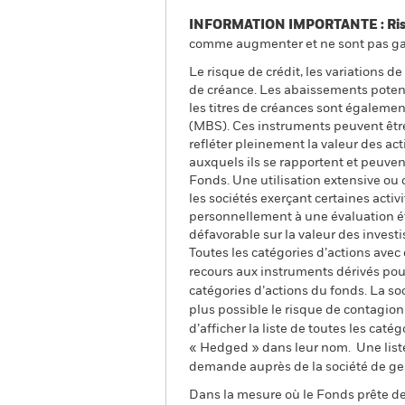
INFORMATION IMPORTANTE : Risque
comme augmenter et ne sont pas gara
Le risque de crédit, les variations d
de créance. Les abaissements potentie
les titres de créances sont également
(MBS). Ces instruments peuvent être
refléter pleinement la valeur des act
auxquels ils se rapportent et peuvent
Fonds. Une utilisation extensive ou
les sociétés exerçant certaines acti
personnellement à une évaluation éth
défavorable sur la valeur des inves
Toutes les catégories d’actions avec
recours aux instruments dérivés pour
catégories d’actions du fonds. La so
plus possible le risque de contagio
d’afficher la liste de toutes les cat
« Hedged » dans leur nom. Une liste
demande auprès de la société de ge
Dans la mesure où le Fonds prête des