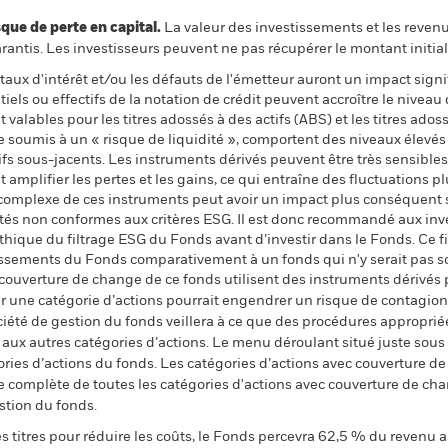
 de perte en capital.
La valeur des investissements et les reven
ntis. Les investisseurs peuvent ne pas récupérer le montant initial
e taux d'intérêt et/ou les défauts de l'émetteur auront un impact signi
ls ou effectifs de la notation de crédit peuvent accroître le niveau 
 valables pour les titres adossés à des actifs (ABS) et les titres ad
 soumis à un « risque de liquidité », comportent des niveaux élevé
ifs sous-jacents. Les instruments dérivés peuvent être très sensibles
 amplifier les pertes et les gains, ce qui entraîne des fluctuations p
 complexe de ces instruments peut avoir un impact plus conséquent s
vités non conformes aux critères ESG. Il est donc recommandé aux in
ique du filtrage ESG du Fonds avant d’investir dans le Fonds. Ce fi
tissements du Fonds comparativement à un fonds qui n'y serait pas s
 couverture de change de ce fonds utilisent des instruments dérivés 
 une catégorie d’actions pourrait engendrer un risque de contagion (e
ciété de gestion du fonds veillera à ce que des procédures appropriée
n aux autres catégories d’actions. Le menu déroulant situé juste sou
égories d’actions du fonds. Les catégories d’actions avec couverture 
 complète de toutes les catégories d'actions avec couverture de ch
stion du fonds.
 titres pour réduire les coûts, le Fonds percevra 62,5 % du revenu a