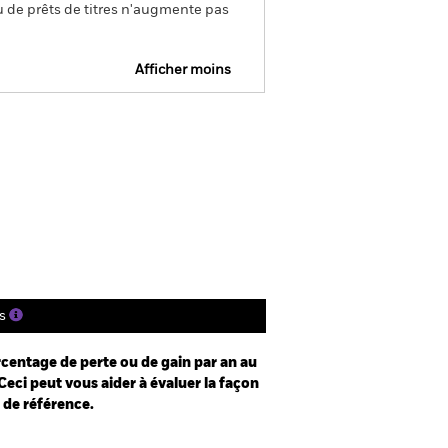
u de prêts de titres n'augmente pas
Afficher moins
e
Prospectus
Télécharger
nique
tions
Documentation
s
centage de perte ou de gain par an au
Ceci peut vous aider à évaluer la façon
e de référence.