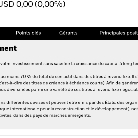
USD 0,00 (0,00%)
Points clés
Gérants
Principales posi
ement
votre investissement sans sacrifier la croissance du capital à long t
 au moins 70 % du total de son actif dans des titres à revenu fixe. Il
est-à-dire des titres de créance à échéance courte). Afin de générer
s diversifiées parmi une variété de ces titres à revenu fixe négociab
dans différentes devises et peuvent être émis par des États, des organ
anque internationale pour la reconstruction et le développement), no
ctivités, dans des pays de marchés émergents.