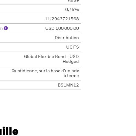
Autre
0,75%
LU2943721568
um
USD 100 000,00
Distribution
UCITS
Global Flexible Bond - USD
Hedged
Quotidienne, sur la base d'un prix
à terme
BSLMN12
ille