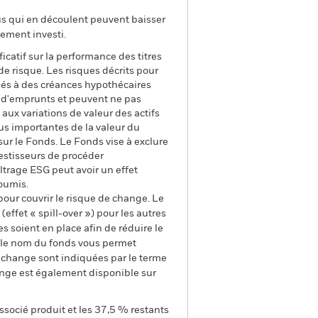
us qui en découlent peuvent baisser
ement investi.
ficatif sur la performance des titres
de risque. Les risques décrits pour
ossés à des créances hypothécaires
s d'emprunts et peuvent ne pas
 aux variations de valeur des actifs
lus importantes de la valeur du
ur le Fonds. Le Fonds vise à exclure
vestisseurs de procéder
ltrage ESG peut avoir un effet
oumis.
pour couvrir le risque de change. Le
ffet « spill-over ») pour les autres
s soient en place afin de réduire le
s le nom du fonds vous permet
de change sont indiquées par le terme
ange est également disponible sur
ssocié produit et les 37,5 % restants