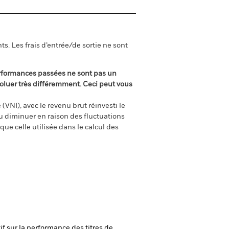
s. Les frais d’entrée/de sortie ne sont
rformances passées ne sont pas un
oluer très différemment. Ceci peut vous
(VNI), avec le revenu brut réinvesti le
 diminuer en raison des fluctuations
ue celle utilisée dans le calcul des
if sur la performance des titres de