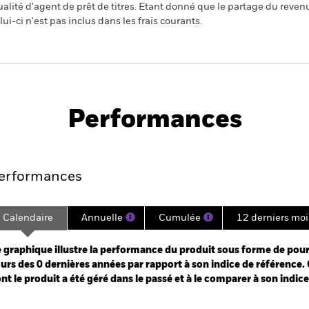
alité d'agent de prêt de titres. Etant donné que le partage du reven
ui-ci n'est pas inclus dans les frais courants.
PRIIP KID
Fich
Fund
tech
Performances
Points clés
Gérants
Principales posi
erformances
Calendaire
Annuelle
Cumulée
12 derniers moi
ge: 2024-12-31 00:00:00 to 2026-07-31 00:00:00.
 0 to 9.
 graphique illustre la performance du produit sous forme de pour
urs des 0 dernières années par rapport à son indice de référence. 
nt le produit a été géré dans le passé et à le comparer à son indic
art