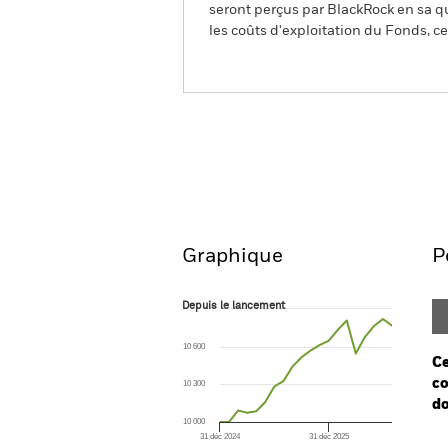
seront perçus par BlackRock en sa qu
les coûts d'exploitation du Fonds, cel
BGF Global Bond Income 
Aperçu
Performances
Graphique
P
Depuis le lancement
Depuis le lancement
Line chart with 20 data points.
The chart has 1 X axis displaying Time. Ran
10 600
The chart has 1 Y axis displaying values. Range:
Ce
co
10 300
do
10 000
31 déc 2024
31 déc 2025
Ch
End of interactive chart.