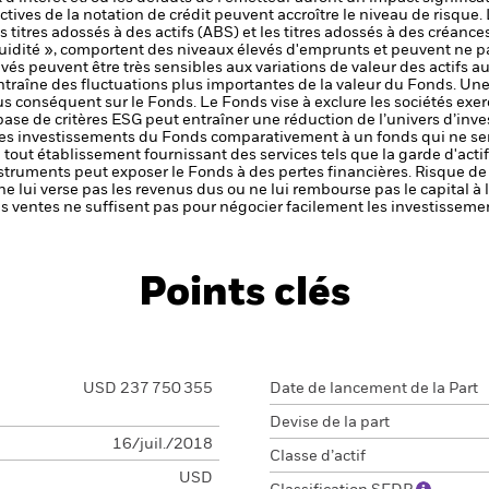
ctives de la notation de crédit peuvent accroître le niveau de risque.
 titres adossés à des actifs (ABS) et les titres adossés à des créan
uidité », comportent des niveaux élevés d'emprunts et peuvent ne pa
vés peuvent être très sensibles aux variations de valeur des actifs a
 entraîne des fluctuations plus importantes de la valeur du Fonds. Un
us conséquent sur le Fonds.
Le Fonds vise à exclure les sociétés exe
 base de critères ESG peut entraîner une réduction de l’univers d’inve
 des investissements du Fonds comparativement à un fonds qui ne sera
de tout établissement fournissant des services tels que la garde d'acti
nstruments peut exposer le Fonds à des pertes financières.
Risque de 
ne lui verse pas les revenus dus ou ne lui rembourse pas le capital à
 les ventes ne suffisent pas pour négocier facilement les investissem
Points clés
USD 237 750 355
Date de lancement de la Part
Devise de la part
16/juil./2018
Classe d’actif
USD