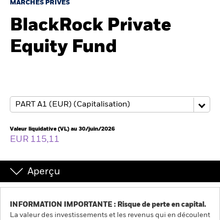
France
MARCHÉS PRIVÉS
Change location
BlackRock Private
BlackRock
Equity Fund
iShares
Aladdin
Notre société
Valeur liquidative (VL) au 30/juin/2026
EUR 115,11
Aperçu
INFORMATION IMPORTANTE : Risque de perte en capital.
La valeur des investissements et les revenus qui en découlent