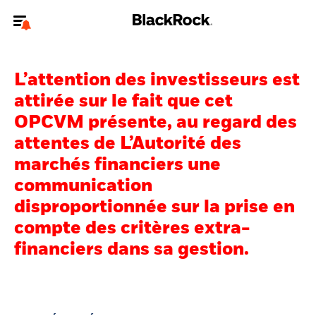
Bienvenue sur le site BlackRock pour les particuliers
L’attention des investisseurs est
Pour accéder directement à un autre site BlackRock, veuillez mettre à
jour
votre type d'utilisateur
.
attirée sur le fait que cet
OPCVM présente, au regard des
Nous connaître
attentes de L’Autorité des
marchés financiers une
Produits
communication
Thèmes
disproportionnée sur la prise en
compte des critères extra-
Education
financiers dans sa gestion.
Particuliers