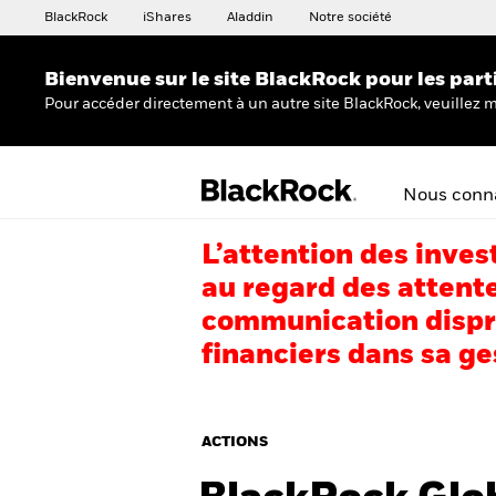
BlackRock
iShares
Aladdin
Notre société
Bienvenue sur le site BlackRock pour les part
Pour accéder directement à un autre site BlackRock, veuillez m
Nous conna
L’attention des inves
au regard des attente
communication dispro
financiers dans sa ge
ACTIONS