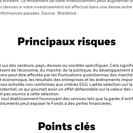
s échéant. Le rendement de votre investissement peut augmenter ou
s devises si votre investissement est effectué dans une devise autre q
rformances passées. Source : Blackrock
Principaux risques
 sur des secteurs, pays, devises ou sociétés spécifiques. Cela signif
èvent de l’économie, du marché, de la politique, du développement 
ctions peut être affectée par les fluctuations quotidiennes des marché
et économique, les résultats des entreprises et les événements import
aines activités non conformes aux critères ESG. Ladite sélection sur l
potentiel, ce qui pourrait avoir un effet défavorable sur la valeur d
t pas soumis à cette sélection.
de tout établissement fournissant des services tels que la garde d'acti
struments peut exposer le Fonds à des pertes financières.
Points clés