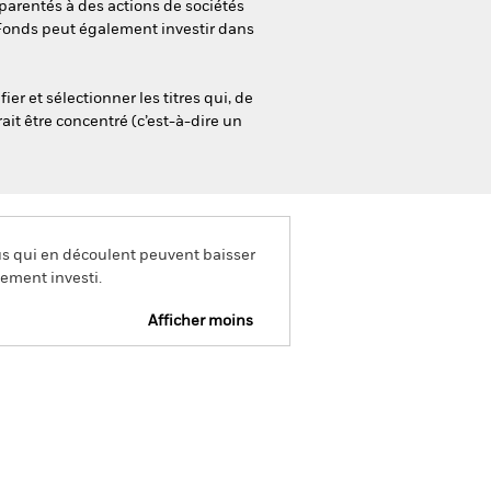
pparentés à des actions de sociétés
 Fonds peut également investir dans
er et sélectionner les titres qui, de
ait être concentré (c’est-à-dire un
us qui en découlent peuvent baisser
ement investi.
Afficher moins
ctus
SFDR Web Disclosure
rger
tions
Documentation