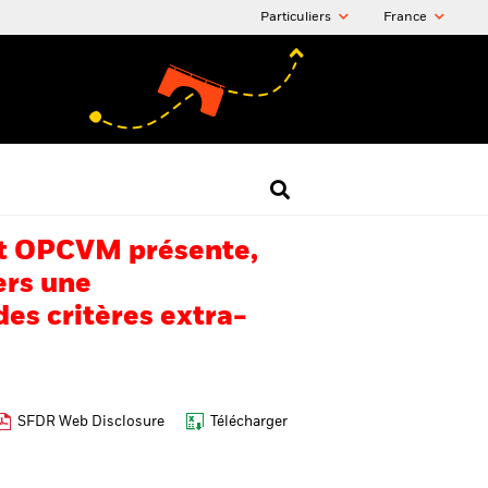
Particuliers
France
 cet OPCVM présente,
ers une
es critères extra-
SFDR Web Disclosure
Télécharger