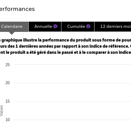
erformances
Calendaire
Annuelle
Cumulée
12 derniers moi
ge: 2024-06-30 00:00:00 to 2026-06-30 00:00:00.
: -50 to 100.
 graphique illustre la performance du produit sous forme de pour
urs des 1 dernières années par rapport à son indice de référence. 
nt le produit a été géré dans le passé et à le comparer à son indic
art
25
r chart with 2 data series.
e chart has 1 X axis displaying categories.
e chart has 1 Y axis displaying Values. Range: 0 to 25.
20
15
alues
10