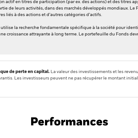
 actif en titres de participation (par ex. des actions) et des titres a
partie de leurs activités, dans des marchés développés mondiaux. Le
res liés à des actions et d’autres catégories d’actifs.
tilise la recherche fondamentale spécifique à la société pour identifi
 une croissance attrayante à long terme. Le portefeuille du Fonds devr
 de perte en capital.
La valeur des investissements et les reven
ntis. Les investisseurs peuvent ne pas récupérer le montant initial
PRIIP KID
Fiche
Prospe
rained Equity
technique
Télécha
Performances
Points clés
Gérants
Principales posi