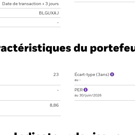
Date de transaction + 3 jours
BLGUXAJ
-
actéristiques du portefeu
23
Écart-type (3ans)
au -
-
PER
au 30/juin/2026
8,86