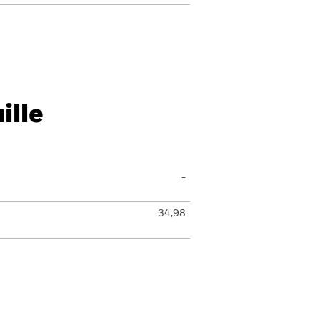
ille
-
34,98