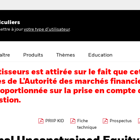
iculiers
ettre à jour
votre type d'utilisateur
.
ître
Produits
Thèmes
Education
tisseurs est attirée sur le fait que
s de L’Autorité des marchés financi
portionnée sur la prise en compte d
stion.
PRIIP KID
Fiche
Prospectus
technique