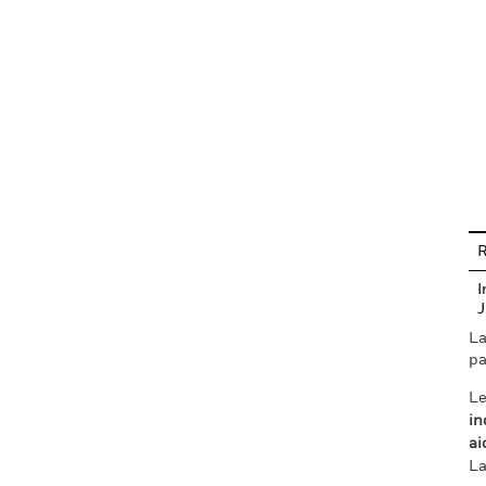
En
R
I
La
pa
Le
in
ai
La