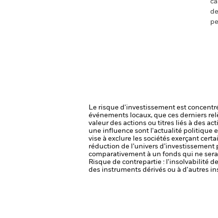
ca
de
pe
Le risque d'investissement est concentré
événements locaux, que ces derniers rel
valeur des actions ou titres liés à des a
une influence sont l'actualité politique 
vise à exclure les sociétés exerçant cert
réduction de l’univers d’investissement 
comparativement à un fonds qui ne serai
Risque de contrepartie : l'insolvabilité 
des instruments dérivés ou à d'autres in