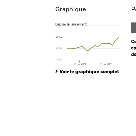
Graphique
P
Depuis le lancement
Depuis le lancement
Line chart with 25 data points.
The chart has 1 X axis displaying Time. Ran
15 000
The chart has 1 Y axis displaying values. Range
Ce
co
10 000
do
5 000
31 déc 2024
31 déc 2025
Ch
End of interactive chart.
Ba
Voir le graphique complet
Th
Th
V