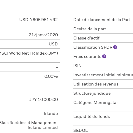
USD 4 805 951 492
Date de lancement de la Part
Devise de la part
21/janv./2020
Classe d’actif
USD
Classification SFDR
SCI World Net TR Index (JPY)
Frais courants
ISIN
-
Investissement initial minim
0,00%
Utilisation des revenus
-
Structure juridique
JPY 10 000,00
Catégorie Morningstar
Irlande
Liquidité du fonds
BlackRock Asset Management
Ireland Limited
SEDOL