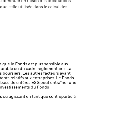
 diminuer en raison des fluctuations
ue celle utilisée dans le calcul des
ie que le Fonds est plus sensible aux
durable ou du cadre réglementaire.
La
s boursiers. Les autres facteurs ayant
ants relatifs aux entreprises.
Le Fonds
a base de critères ESG peut entraîner une
es investissements du Fonds
fs ou agissant en tant que contrepartie à