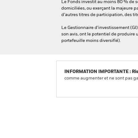
Le Fonds investit au moins 80 % de son
domiciliées, ou exerçant la majeure 
d’autres titres de participation, des tit
Le Gestionnaire d’investissement (GI) u
son avis, ont le potentiel de produire
portefeuille moins diversifié).
INFORMATION IMPORTANTE : Risque
comme augmenter et ne sont pas gara
BlackRock Global Unconst
Fund
Aperçu
Performances