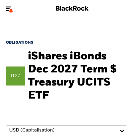
Bienvenue sur le site BlackRock pour les particuliers
Pour accéder directement à un autre site BlackRock, veuillez mettre à
jour
votre type d'utilisateur
.
OBLIGATIONS
iShares iBonds
Nous connaître
Dec 2027 Term $
Produits
IT27
Treasury UCITS
Thèmes
ETF
Education
Particuliers