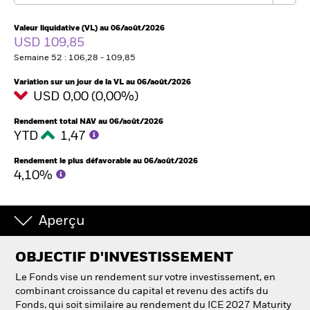
France
Change location
Valeur liquidative (VL) au 06/août/2026
USD 109,85
BlackRock
Semaine 52 : 106,28 - 109,85
iShares
Variation sur un jour de la VL au 06/août/2026
USD 0,00 (0,00%)
Aladdin
Rendement total NAV au 06/août/2026
YTD
1,47
Notre société
Rendement le plus défavorable au 06/août/2026
4,10%
Aperçu
OBJECTIF D'INVESTISSEMENT
Le Fonds vise un rendement sur votre investissement, en
combinant croissance du capital et revenu des actifs du
Fonds, qui soit similaire au rendement du ICE 2027 Maturity