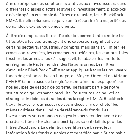
Sustainability related disclosure - ISECTATTL
Prêt moyen (% des encours sous gestion)
au 06/août/2026
Afin de proposer des solutions évolutives aux investisseurs dans
Ce que vous pourriez obtenir après déducti
Le rendement de votre investissement peut augmenter ou
(en)
Intermédiaire
Notation des fonds ESG MSCI
AA
Rendement annuel moyen
différentes classes d'actifs et styles d'investissement, BlackRock
MSCI - Contrevenants au
0,00%
diminuer en raison des fluctuations des devises si votre
(AAA-CCC)
Max, prêt (% de l'actif net)
a développé un ensemble de filtres d'exclusion, les « BlackRock
Pacte mondial des Nations
au 17/juil./2026
investissement est effectué dans une devise autre que celle
Unies
EMEA Baseline Screens », qui visent à répondre à la majorité des
Ce que vous pourriez obtenir après déducti
Favorable
utilisée dans le calcul des performances passées. Source :
Collateral (% du prêt)
Rendement annuel moyen
au 06/août/2026
demandes d'exclusion de nos clients.
Pointage de qualité ESG
8,15
Sustainability related disclosure - ISECTATTL
Blackrock
MSCI (0-10)
(fr)
Le scénario de tension montre ce que vous pourriez obtenir
À titre d'exemple, ces filtres d'exclusion permettent de retirer les
MSCI - Charbon thermique
0,00%
au 17/juil./2026
titres et/ou les positions ayant une exposition significative à
dans des situations de marché extrêmes.
au 06/août/2026
Les informations du tableau de synthèse du prêt ne sont pas
Classification mondiale des
certains secteurs/industries, y compris, mais sans s'y limiter, les
Equity Europe
communiquées pour les fonds qui pratiquent le prêt de titres
iShares V plc - Prospectus (English)
MSCI - Sables bitumineux
0,00%
fonds selon Lipper
armes controversées, les armements nucléaires, les combustibles
depuis moins de 12 mois.
au 06/août/2026
au 17/juil./2026
fossiles, les armes à feux à usage civil, le tabac et les produits
enfreignant le Pacte mondial des Nations unies. Les filtres
BlackRock a pour politique de communiquer les informations
Moyenne pondérée de
49,46
d'exclusion BlackRock EMEA sont appliqués à tous les nouveaux
relatives aux performances tous les trimestres, dans un délai
l'intensité carbone MSCI
fonds de gestion active en Europe, au Moyen-Orient et en Afrique
iShares V plc - Prospectus (French -
(tonnes de CO2e/M$ de
d'un mois. Concrètement, cela signifie que les performances
("EMEA"), sur la base de la règle "se conformer ou expliquer" par
Belgium^France)
ventes)
Données sur la
99,98%
entre le 01/01/2019 et le 31/12/2019 pourront être rendues
participation aux secteurs
nos équipes de gestion de portefeuille faisant partie de notre
au 17/juil./2026
publiques à compter du 01/02/2020.
d'activité
structure de gouvernance produits. Pour toutes les nouvelles
MSCI Implied Temperature
> 2,0-2,5 °C
au 06/août/2026
stratégies indicielles durables dans la région EMEA, BlackRock
Rise (0-3,0+ °C)
Le pourcentage de prêt maximum peut varier à la hausse ou à
travaille avec le fournisseur de ces indices afin de refléter les
Voir tous les documents
Pourcentage des avoirs du
0,02%
au 17/juil./2026
la baisse au fil du temps.
mêmes critères dans l'indice de référence du fonds. Les
fonds à l'égard desquels
investisseurs sous mandats de gestion peuvent demander à ce
des données ne sont pas
% des avoirs à l'égard
99,92
L’activité de prêt de titres comporte un risque de perte si
que des critères d'exclusion spécifiques soient définis pour les
disponibles
desquels des données ESG
l'emprunteur fait défaut avant que les titres ne soient
MSCI
filtres d'exclusion. La définition des filtres de base et leur
au 06/août/2026
restitués et si, en raison des mouvements du marché, la valeur
au 17/juil./2026
intégration à des fonds durables est contrôlée par le Sustainable