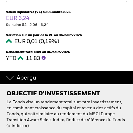
France
Change location
Valeur liquidative (VL) au 06/août/2026
EUR 6,24
BlackRock
Semaine 52 : 5,06 - 6,24
iShares
Variation sur un jour de la VL au 06/août/2026
EUR 0,01 (0,19%)
Aladdin
Rendement total NAV au 06/août/2026
YTD
11,83
Notre société
Aperçu
OBJECTIF D'INVESTISSEMENT
Le Fonds vise un rendement total sur votre investissement,
en combinant croissance du capital et revenu des actifs du
Fonds, qui soit similaire au rendement du MSCI Europe
Transition Aware Select Index, l’indice de référence du Fonds
(« Indice »).