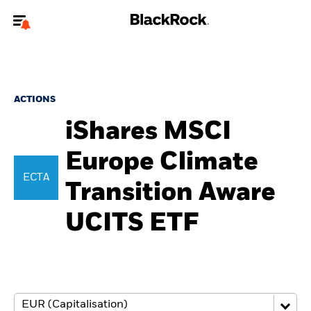
Bienvenue sur le site BlackRock pour les particuliers
Pour accéder directement à un autre site BlackRock, veuillez mettre à
jour
votre type d'utilisateur
.
ACTIONS
iShares MSCI
Nous connaître
Europe Climate
Produits
ECTA
Transition Aware
Thèmes
UCITS ETF
Education
Particuliers