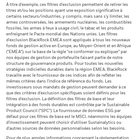
MSCI (0-10)
Schedule (French)
Le scénario de tension montre ce que vous pourriez obtenir
À titre d'exemple, ces filtres d'exclusion permettent de retirer les
façon dont le fonds a été géré dans le passé
MSCI - Charbon thermique
0,00%
au 17/juil./2026
titres et/ou les positions ayant une exposition significative à
dans des situations de marché extrêmes.
au 30/juin/2026
La performance est indiquée sur la base de la Valeur nette
Classification mondiale des
certains secteurs/industries, y compris, mais sans s'y limiter, les
Bond Global Corporates EUR
d’inventaire (VNI), avec le revenu brut réinvesti le cas échéant.
BlackRock Solutions Funds ICAV - Prospectus
MSCI - Sables bitumineux
0,00%
fonds selon Lipper
armes controversées, les armements nucléaires, les combustibles
- Supplement (English)
Le rendement de votre investissement peut augmenter ou
au 30/juin/2026
au 17/juil./2026
fossiles, les armes à feux à usage civil, le tabac et les produits
diminuer en raison des fluctuations des devises si votre
enfreignant le Pacte mondial des Nations unies. Les filtres
Moyenne pondérée de
76,88
investissement est effectué dans une devise autre que celle
d'exclusion BlackRock EMEA sont appliqués à tous les nouveaux
l'intensité carbone MSCI
utilisée dans le calcul des performances passées. Source :
fonds de gestion active en Europe, au Moyen-Orient et en Afrique
BlackRock Solutions Funds ICAV - Prospectus
(tonnes de CO2e/M$ de
Blackrock
("EMEA"), sur la base de la règle "se conformer ou expliquer" par
- Supplement (French - Belgium^France)
ventes)
Données sur la
87,84%
participation aux secteurs
nos équipes de gestion de portefeuille faisant partie de notre
au 17/juil./2026
d'activité
structure de gouvernance produits. Pour toutes les nouvelles
% des avoirs à l'égard
BlackRock Solutions Funds ICAV - Prospectus
93,56
au 30/juin/2026
stratégies indicielles durables dans la région EMEA, BlackRock
desquels des données ESG
(English)
travaille avec le fournisseur de ces indices afin de refléter les
MSCI
Pourcentage des avoirs du
12,12%
mêmes critères dans l'indice de référence du fonds. Les
fonds à l'égard desquels
au 17/juil./2026
investisseurs sous mandats de gestion peuvent demander à ce
des données ne sont pas
que des critères d'exclusion spécifiques soient définis pour les
disponibles
Pointage de qualité ESG
35,63
BlackRock Solutions Funds ICAV - Prospectus
MSCI - centile par rapport aux
filtres d'exclusion. La définition des filtres de base et leur
au 30/juin/2026
(French - Belgium^France)
pairs
intégration à des fonds durables est contrôlée par le Sustainable
au 17/juil./2026
Product Council ("SPC"). Le fournisseur de données ESG par
L'exposition de BlackRock aux secteurs d'activité, telle qu'elle
défaut pour ces filtres de base est le MSCI, néanmoins les équipes
est indiquée ci-dessus, pour le charbon thermique et les
Fonds dans le groupe de
160
d'investissement peuvent choisir d'utiliser Sustainalytics ou
pairs
sables bitumineux, est calculée et déclarée pour les
Voir tous les documents
d'autres sources de données personnalisées selon les besoins.
au 17/juil./2026
entreprises qui tirent plus de 5 % de leurs revenus du
charbon thermique ou des sables bitumineux, tel que défini
Pour de plus amples informations concernant la réglementation