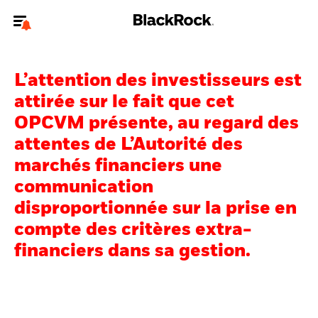
Bienvenue sur le site BlackRock pour les particuliers
L’attention des investisseurs est
Pour accéder directement à un autre site BlackRock, veuillez mettre à
jour
votre type d'utilisateur
.
attirée sur le fait que cet
OPCVM présente, au regard des
Nous connaître
attentes de L’Autorité des
marchés financiers une
Produits
communication
Thèmes
disproportionnée sur la prise en
compte des critères extra-
Education
financiers dans sa gestion.
Particuliers