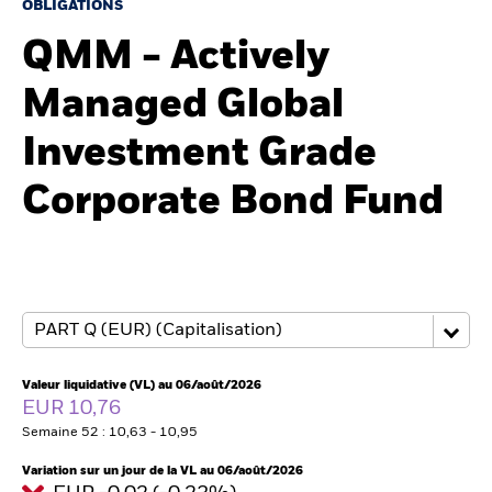
France
OBLIGATIONS
Change location
QMM - Actively
BlackRock
Managed Global
iShares
Investment Grade
Aladdin
Corporate Bond Fund
Notre société
Valeur liquidative (VL) au 06/août/2026
EUR 10,76
Semaine 52 : 10,63 - 10,95
Variation sur un jour de la VL au 06/août/2026