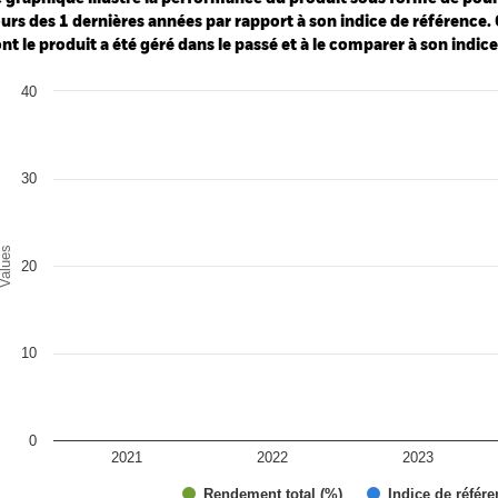
urs des 1 dernières années par rapport à son indice de référence. 
nt le produit a été géré dans le passé et à le comparer à son indic
art
40
r chart with 2 data series.
e chart has 1 X axis displaying categories.
e chart has 1 Y axis displaying Values. Range: 0 to 40.
30
alues
20
10
0
2021
2022
2023
Rendement total (%)
Indice de référe