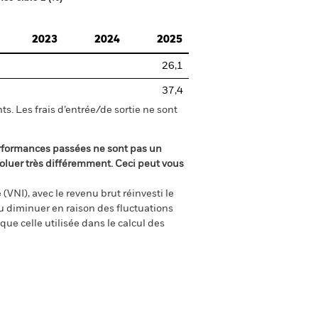
2023
2024
2025
26,1
37,4
s. Les frais d’entrée/de sortie ne sont
rformances passées ne sont pas un
oluer très différemment. Ceci peut vous
(VNI), avec le revenu brut réinvesti le
 diminuer en raison des fluctuations
ue celle utilisée dans le calcul des