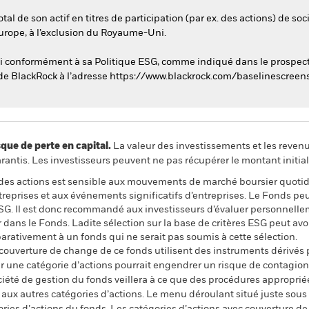
l de son actif en titres de participation (par ex. des actions) de soc
Europe, à l’exclusion du Royaume-Uni.
sti conformément à sa Politique ESG, comme indiqué dans le prospectu
b de BlackRock à l’adresse https://www.blackrock.com/baselinescreens
 de perte en capital.
La valeur des investissements et les reven
ntis. Les investisseurs peuvent ne pas récupérer le montant initial
 à des actions est sensible aux mouvements de marché boursier quotidi
reprises et aux événements significatifs d’entreprises. Le Fonds peu
G. Il est donc recommandé aux investisseurs d’évaluer personnelle
 dans le Fonds. Ladite sélection sur la base de critères ESG peut avoi
ativement à un fonds qui ne serait pas soumis à cette sélection.
 couverture de change de ce fonds utilisent des instruments dérivés 
 une catégorie d’actions pourrait engendrer un risque de contagion (e
ciété de gestion du fonds veillera à ce que des procédures appropriée
n aux autres catégories d’actions. Le menu déroulant situé juste sou