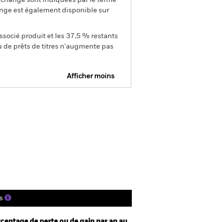
de change sont indiquées par le terme
ange est également disponible sur
ssocié produit et les 37,5 % restants
u de prêts de titres n'augmente pas
Afficher moins
isclosure
Prospectus
tions
Documentation
s
centage de perte ou de gain par an au