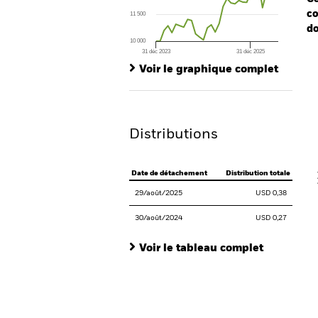
co
11 500
do
10 000
31 déc 2023
31 déc 2025
Ch
End of interactive chart.
Ba
Voir le graphique complet
Th
Th
Distributions
V
Date de détachement
Distribution totale
29/août/2025
USD 0,38
30/août/2024
USD 0,27
Voir le tableau complet