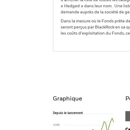
d’afficher la liste de toutes les cat
« Hedged » dans leur nom. Une liste
demande auprès de la société de ge
Dans la mesure où le Fonds prête des
seront perçus par BlackRock en sa qu
les coûts d'exploitation du Fonds, cel
BGF Continental European
Fund
Aperçu
Performances
Graphique
P
Depuis le lancement
Depuis le lancement
Line chart with 32 data points.
The chart has 1 X axis displaying Time. Ran
13 000
The chart has 1 Y axis displaying values. Range
Ce