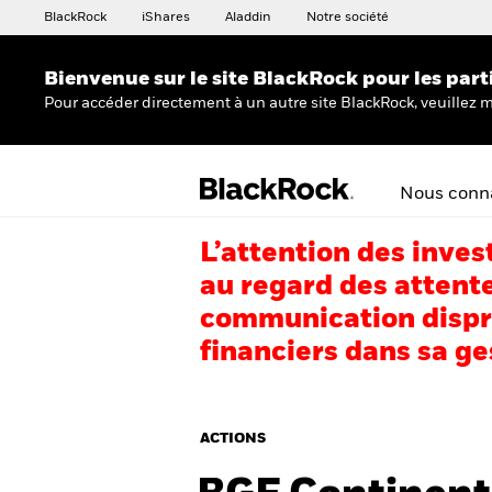
BlackRock
iShares
Aladdin
Notre société
Bienvenue sur le site BlackRock pour les part
Pour accéder directement à un autre site BlackRock, veuillez m
Nous conna
L’attention des inves
au regard des attente
communication dispro
financiers dans sa ge
ACTIONS