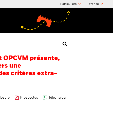
Particuliers
France
 cet OPCVM présente,
ers une
es critères extra-
losure
Prospectus
Télécharger