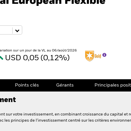
l European Flexible
ariation sur un jour de la VL au 06/août/2026
USD 0,05 (0,12%)
Points clés
Gérants
Principales posi
ement
t sur votre investissement, en combinant croissance du capital et r
c les principes de l’investissement centré sur les critères environ