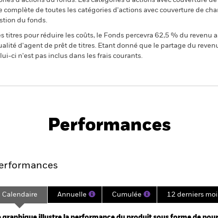
égories d’actions du fonds. Les catégories d’actions avec couverture 
 complète de toutes les catégories d'actions avec couverture de ch
stion du fonds.
 titres pour réduire les coûts, le Fonds percevra 62,5 % du revenu a
alité d'agent de prêt de titres. Etant donné que le partage du reven
ui-ci n'est pas inclus dans les frais courants.
PRIIP KID
Fiche
SFDR Web D
 Flexible
technique
Télécharger
Performances
Points clés
Gérants
Principales posi
erformances
Calendaire
Annuelle
Cumulée
12 derniers moi
ge: 2023-12-31 00:00:00 to 2026-07-31 00:00:00.
: 0 to 45.
 graphique illustre la performance du produit sous forme de pour