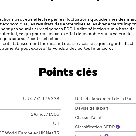
s actions peut être affectée par les fluctuations quotidiennes des mar
et économique, les résultats des entreprises et les événements import
 sont pas soumis aux exigences ESG. Ladite sélection sur la base de
potentiel, ce qui pourrait avoir un effet défavorable sur la valeur d
t pas soumis à cette sélection.
de tout établissement fournissant des services tels que la garde d'acti
struments peut exposer le Fonds à des pertes financières.
Points clés
EUR 4 771 175 338
Date de lancement de la Part
Devise de la part
24/nov./1986
Classe d’actif
EUR
Classification SFDR
E World Europe ex UK Net TR