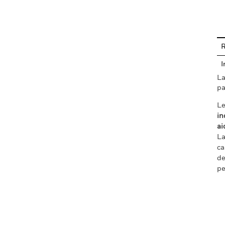
En
R
I
La
pa
Le
in
ai
La
ca
de
pe