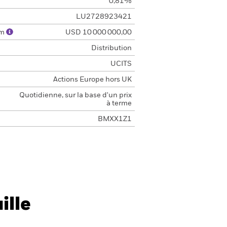
0,81%
LU2728923421
um
USD 10 000 000,00
Distribution
UCITS
Actions Europe hors UK
Quotidienne, sur la base d'un prix
à terme
BMXX1Z1
ille