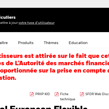
iculiers
ettre à jour
votre type d'utilisateur
.
ître
Produits
Thèmes
Education
tisseurs est attirée sur le fait que
s de L’Autorité des marchés financi
portionnée sur la prise en compte d
stion.
PRIIP KID
Fiche
SFDR Web Disc
technique