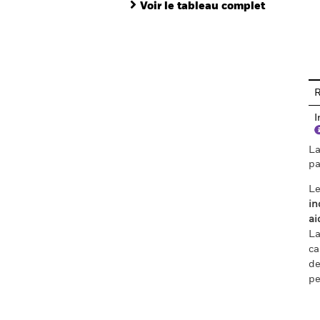
Voir le tableau complet
En
R
I
La
pa
Le
in
ai
La
ca
de
pe