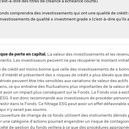
est-à-dire des titres de créance à échéance courte).
Fonds comprendra des investissements qui ont une qualité de crédit 
nvestissements de qualité « investment grade » (c’est-à-dire qu’ils 
 de perte en capital.
La valeur des investissements et les reven
ntis. Les investisseurs peuvent ne pas récupérer le montant initial
té de crédit est moins bonne que celle des investissements de « bon
 d'intérêt et présentent des « risques de crédit » plus élevés que de
rivés peuvent être très sensibles aux variations de valeur des actifs
ains, ce qui entraîne des fluctuations plus importantes de la valeur 
 avoir un impact plus conséquent sur le Fonds. Le Fonds vise à exclu
s ESG. Il est donc recommandé aux investisseurs de procéder person
estir dans le Fonds. Ce filtrage ESG peut avoir un effet défavorable 
ui n'y serait pas soumis.
 couverture de change de ce fonds utilisent des instruments dérivés 
 une catégorie d’actions pourrait engendrer un risque de contagion (e
ciété de gestion du fonds veillera à ce que des procédures appropriée