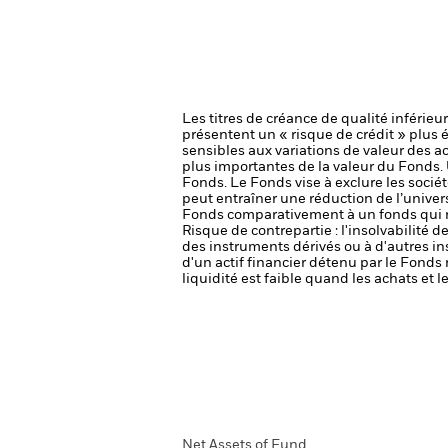
Les titres de créance de qualité inférie
présentent un « risque de crédit » plus 
sensibles aux variations de valeur des ac
plus importantes de la valeur du Fonds.
Fonds.
Le Fonds vise à exclure les socié
peut entraîner une réduction de l’univers
Fonds comparativement à un fonds qui ne
Risque de contrepartie : l'insolvabilité 
des instruments dérivés ou à d'autres i
d'un actif financier détenu par le Fonds 
liquidité est faible quand les achats et
Net Assets of Fund