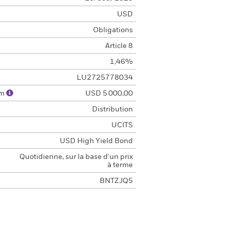
USD
Obligations
Article 8
1,46%
LU2725778034
um
USD 5 000,00
Distribution
UCITS
USD High Yield Bond
Quotidienne, sur la base d'un prix
à terme
BNTZJQ5