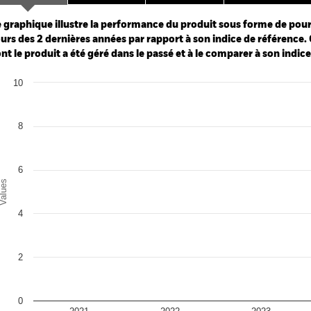
ge: 2023-11-30 00:00:00 to 2026-07-31 00:00:00.
: 0 to 24.
 graphique illustre la performance du produit sous forme de pour
urs des 2 dernières années par rapport à son indice de référence. 
nt le produit a été géré dans le passé et à le comparer à son indic
art
10
r chart with 2 data series.
e chart has 1 X axis displaying categories.
e chart has 1 Y axis displaying Values. Range: 0 to 10.
8
6
alues
4
2
0