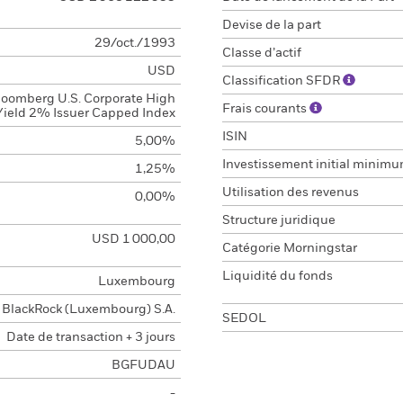
Devise de la part
29/oct./1993
Classe d’actif
USD
Classification SFDR
loomberg U.S. Corporate High
Frais courants
Yield 2% Issuer Capped Index
ISIN
5,00%
Investissement initial minim
1,25%
Utilisation des revenus
0,00%
Structure juridique
USD 1 000,00
Catégorie Morningstar
Liquidité du fonds
Luxembourg
BlackRock (Luxembourg) S.A.
SEDOL
Date de transaction + 3 jours
BGFUDAU
-