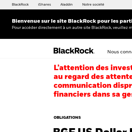
BlackRock
iShares
Aladdin
Notre société
Bienvenue sur le site BlackRock pour les part
Pour accéder directement à un autre site BlackRock, veuillez m
Nous conna
L’attention des inves
au regard des attente
communication dispro
financiers dans sa ge
OBLIGATIONS