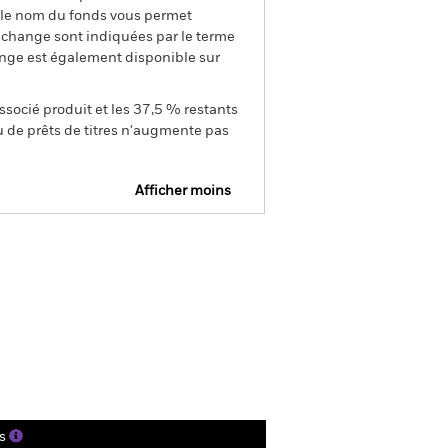
s le nom du fonds vous permet
de change sont indiquées par le terme
ange est également disponible sur
ssocié produit et les 37,5 % restants
u de prêts de titres n'augmente pas
Afficher moins
SFDR Web Disclosure
tions
Documentation
s