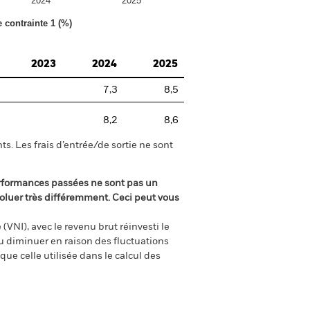
2024
2025
e contrainte 1 (%)
2023
2024
2025
7,3
8,5
8,2
8,6
s. Les frais d’entrée/de sortie ne sont
rformances passées ne sont pas un
oluer très différemment. Ceci peut vous
(VNI), avec le revenu brut réinvesti le
 diminuer en raison des fluctuations
ue celle utilisée dans le calcul des