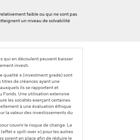
relativement faible ou qui ne sont pas
atteignent un niveau de solvabilité
us qui en découlent peuvent baisser
ement investi.
ne qualité » (investment grade) sont
s titres de créances ayant une
 auxquels ils se rapportent et
du Fonds. Une utilisation extensive
re les sociétés exerçant certaines
nellement à une évaluation éthique
sur la valeur des investissements du
pour couvrir le risque de change. Le
ffet « spill-over ») pour les autres
s soient en place afin de réduire le