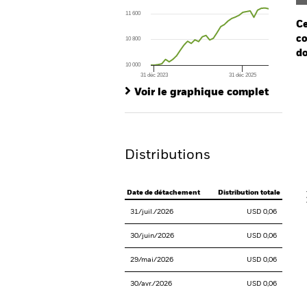
The chart has 1 X axis displaying Time. Ran
11 600
The chart has 1 Y axis displaying values. Range
Ce
co
10 800
do
10 000
31 déc 2023
31 déc 2025
Ch
End of interactive chart.
Ba
Voir le graphique complet
Th
Th
Distributions
V
Date de détachement
Distribution totale
31/juil./2026
USD 0,06
30/juin/2026
USD 0,06
29/mai/2026
USD 0,06
30/avr./2026
USD 0,06