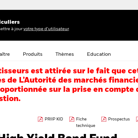
iculiers
ettre à jour
votre type d'utilisateur
.
ître
Produits
Thèmes
Education
tisseurs est attirée sur le fait que
s de L’Autorité des marchés financi
portionnée sur la prise en compte d
stion.
PRIIP KID
Fiche
Prospectus
technique