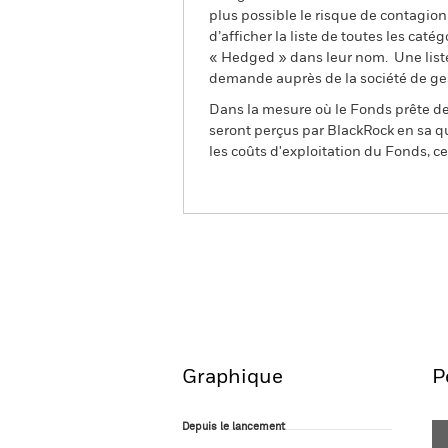
plus possible le risque de contagio
d’afficher la liste de toutes les cat
« Hedged » dans leur nom. Une liste
demande auprès de la société de ge
Dans la mesure où le Fonds prête des
seront perçus par BlackRock en sa qu
les coûts d'exploitation du Fonds, cel
BGF US Dollar High Yield
Fund
Aperçu
Performances
Graphique
P
Depuis le lancement
Depuis le lancement
Line chart with 33 data points.