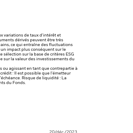
 variations de taux d'intérêt et
uments dérivés peuvent être très
gains, ce qui entraîne des fluctuations
r un impact plus conséquent sur le
e sélection sur la base de critères ESG
le sur la valeur des investissements du
fs ou agissant en tant que contrepartie à
crédit : Il est possible que l'émetteur
 l'échéance.
Risque de liquidité : La
ents du Fonds.
20/déc./2023