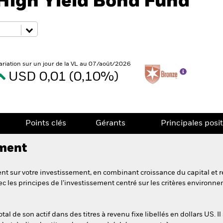
High Yield Bond Fund
ariation sur un jour de la VL au 07/août/2026
USD 0,01 (0,10%)
Points clés
Gérants
Principales posi
ement
t sur votre investissement, en combinant croissance du capital et r
c les principes de l’investissement centré sur les critères environ
l de son actif dans des titres à revenu fixe libellés en dollars US. I