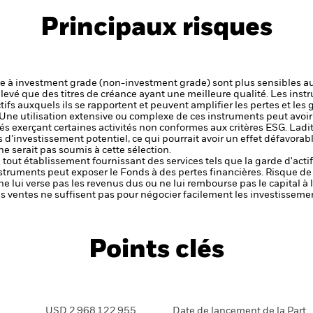
Principaux risques
ure à investment grade (non-investment grade) sont plus sensibles aux
élevé que des titres de créance ayant une meilleure qualité.
Les instr
tifs auxquels ils se rapportent et peuvent amplifier les pertes et les 
 Une utilisation extensive ou complexe de ces instruments peut avoi
tés exerçant certaines activités non conformes aux critères ESG. Ladit
 d’investissement potentiel, ce qui pourrait avoir un effet défavorab
 serait pas soumis à cette sélection.
de tout établissement fournissant des services tels que la garde d'acti
nstruments peut exposer le Fonds à des pertes financières.
Risque de 
ne lui verse pas les revenus dus ou ne lui rembourse pas le capital à
 les ventes ne suffisent pas pour négocier facilement les investissem
Points clés
USD 2 968 122 955
Date de lancement de la Part