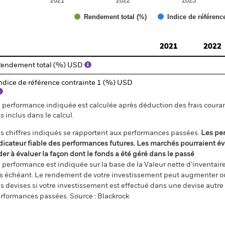
2021
2022
2023
Rendement total (%)
Indice de référenc
d of interactive chart.
2021
2022
endement total (%) USD
ndice de référence contrainte 1 (%) USD
 performance indiquée est calculée après déduction des frais courant
s inclus dans le calcul.
s chiffres indiqués se rapportent aux performances passées.
Les pe
dicateur fiable des performances futures. Les marchés pourraient év
der à évaluer la façon dont le fonds a été géré dans le passé
 performance est indiquée sur la base de la Valeur nette d’inventaire 
s échéant. Le rendement de votre investissement peut augmenter ou
s devises si votre investissement est effectué dans une devise autre q
rformances passées. Source : Blackrock