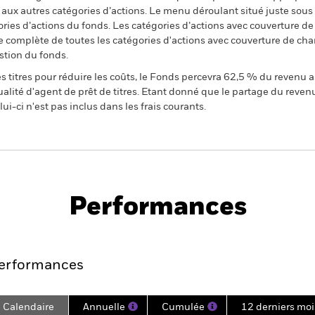
n aux autres catégories d’actions. Le menu déroulant situé juste sou
égories d’actions du fonds. Les catégories d’actions avec couverture 
 complète de toutes les catégories d'actions avec couverture de ch
stion du fonds.
 titres pour réduire les coûts, le Fonds percevra 62,5 % du revenu a
alité d'agent de prêt de titres. Etant donné que le partage du reven
ui-ci n'est pas inclus dans les frais courants.
PRIIP KID
Fiche
Prospectus
 Bond
technique
Télécharger
Performances
Points clés
Gérants
Principales posi
erformances
Calendaire
Annuelle
Cumulée
12 derniers moi