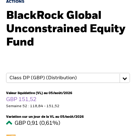
France
ACTIONS
Change location
BlackRock Global
BlackRock
Unconstrained Equity
iShares
Fund
Aladdin
Notre société
Valeur liquidative (VL) au 05/août/2026
GBP 151,52
Semaine 52 : 118,84 - 151,52
Variation sur un jour de la VL au 05/août/2026
GBP 0,91 (0,61%)