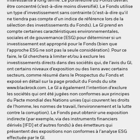
intéressante à long terme. Le portefeuille du Fonds devrait
être concentré (c’est-à-dire moins diversifié). Le Fonds utilise
un type d'investissement sans contrainte (c'est-à-dire qu'il
ne tiendra pas compte d'un indice de référence lors de la
sélection des investissements du Fonds). Le GI prend en
compte certaines caractéristiques environnementales,
sociales et de gouvernance (ESG) pour déterminer si un
investissement est approprié pour le Fonds (bien que
l’approche ESG ne soit pas la seule considération). Pour ce
faire, le GI cherchera à limiter et/ou à exclure les
investissements directs dans des sociétés qui, de l’avis du GI,
ont certains niveaux d’exposition ou des liens avec certains
secteurs, comme résumé dans le Prospectus du Fonds et
exposé en détail sur la page produit du Fonds du site
www.blackrock.com. Le GI a également l’intention d’exclure
les sociétés qui ont été jugées non conformes aux principes
du Pacte mondial des Nations unies (qui couvrent les droits
de l’homme, les normes de travail, l’environnement et la lutte
contre la corruption). Le Fonds peut obtenir une exposition
indirecte (par exemple, via des instruments financiers
dérivés [IFD] et d’autres fonds) à des émetteurs qui
présentent des expositions non conformes à l’analyse ESG
effectuée par le GI.