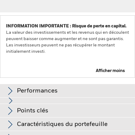
INFORMATION IMPORTANTE : Risque de perte en capital.
La valeur des investissements et les revenus qui en découlent
peuvent baisser comme augmenter et ne sont pas garantis.
Les investisseurs peuvent ne pas récupérer le montant
initialement investi.
Afficher moins
BlackRock Global Unconstrained Equity Fund
Performances
Graphique
Points clés
Le risque d'investissement est concentré sur des secteurs,
pays, devises ou sociétés spécifiques. Cela signifie que le
Fonds est plus sensible aux événements locaux, que ces
Voir le graphique complet
Caractéristiques du portefeuille
derniers relèvent de l’économie, du marché, de la politique, du
Net Assets of Fund
USD 4 798 686 428
développement durable ou du cadre réglementaire.
La valeur
au 05/août/2026