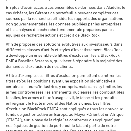
(en)
au marché et/ou à des fins de gestion des risques. Allocations
stratégie d’investissement d’un fonds, veuillez consulter son
susceptibles de modification.
MSCI - Armes nucléaires
5,09%
En plus d’avoir accès à ces ensembles de données dans Aladdin, le
prospectus.
2021
2022
2023
2024
2025
Ce que vous pourriez obtenir après déducti
au 30/juin/2026
cas échéant, les Gérants de portefeuille peuvent compléter ces
Tension
Rendement annuel moyen
sources par la recherche sell-side, les rapports des organisations
Pour consulter les méthodologies MSCI sur lesquelles
Sustainability related disclosure - GLUE_AGG
MSCI - Armes à feu civiles
Rendement total
0,00%
non gouvernementales, les données publiées par les entreprises
10,3
5,9
(fr)
reposent les Caractéristiques de durabilité, utilisez les liens
(%) GBP
au 30/juin/2026
Ce que vous pourriez obtenir après déducti
et les analyses de recherche fondamentale préparées par les
Défavorable
ci-dessous.
Rendement annuel moyen
équipes de recherche actions et crédit de BlackRock.
MSCI - Tabac
0,00%
Indice de
BlackRock Funds I ICAV - Prospectus (French
au 30/juin/2026
référence
Afin de proposer des solutions évolutives aux investisseurs dans
Ce que vous pourriez obtenir après déducti
20,8
12,8
- Belgium^France)
Intermédiaire
Notation des fonds ESG MSCI
A
comparateur 1
Rendement annuel moyen
différentes classes d'actifs et styles d'investissement, BlackRock
MSCI - Contrevenants au
0,00%
(AAA-CCC)
(%) GBP
a développé un ensemble de filtres d'exclusion, les « BlackRock
Pacte mondial des Nations
au 17/juil./2026
Unies
EMEA Baseline Screens », qui visent à répondre à la majorité des
Ce que vous pourriez obtenir après déducti
Favorable
La performance indiquée est calculée après déduction des
Rendement annuel moyen
au 30/juin/2026
demandes d'exclusion de nos clients.
Pointage de qualité ESG
6,69
BlackRock Funds I ICAV - Prospectus (English
frais courants. Les frais d’entrée/de sortie ne sont pas inclus
MSCI (0-10)
- Austria^Belgium^Czech
Le scénario de tension montre ce que vous pourriez obtenir
À titre d'exemple, ces filtres d'exclusion permettent de retirer les
MSCI - Charbon thermique
0,00%
dans le calcul.
au 17/juil./2026
Republic^Denmark^Finland^France^Germany^Hun
titres et/ou les positions ayant une exposition significative à
dans des situations de marché extrêmes.
au 30/juin/2026
Republic^Spain^Sweden^Switzerland^United
Classification mondiale des
certains secteurs/industries, y compris, mais sans s'y limiter, les
Equity Global
Les chiffres indiqués se rapportent aux performances
BlackRock Funds I ICAV - Prospectus (French
Kingdom)
MSCI - Sables bitumineux
0,00%
fonds selon Lipper
armes controversées, les armements nucléaires, les combustibles
passées.
Les performances passées ne sont pas un indicateur
- France)
au 30/juin/2026
au 17/juil./2026
fossiles, les armes à feux à usage civil, le tabac et les produits
fiable des performances futures. Les marchés pourraient
enfreignant le Pacte mondial des Nations unies. Les filtres
évoluer très différemment. Ceci peut vous aider à évaluer la
Moyenne pondérée de
21,83
d'exclusion BlackRock EMEA sont appliqués à tous les nouveaux
l'intensité carbone MSCI
façon dont le fonds a été géré dans le passé
fonds de gestion active en Europe, au Moyen-Orient et en Afrique
(tonnes de CO2e/M$ de
Voir tous les documents
La performance est indiquée sur la base de la Valeur nette
("EMEA"), sur la base de la règle "se conformer ou expliquer" par
ventes)
Données sur la
99,78%
d’inventaire (VNI), avec le revenu brut réinvesti le cas échéant.
participation aux secteurs
nos équipes de gestion de portefeuille faisant partie de notre
au 17/juil./2026
d'activité