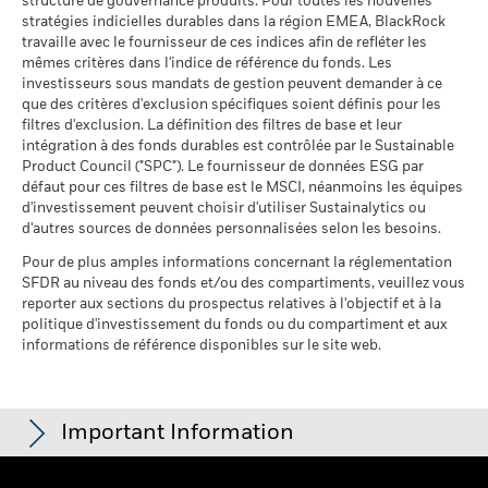
Le rendement de votre investissement peut augmenter ou
structure de gouvernance produits. Pour toutes les nouvelles
% des avoirs à l'égard
99,41
au 30/juin/2026
diminuer en raison des fluctuations des devises si votre
stratégies indicielles durables dans la région EMEA, BlackRock
desquels des données ESG
travaille avec le fournisseur de ces indices afin de refléter les
investissement est effectué dans une devise autre que celle
MSCI
Pourcentage des avoirs du
0,28%
mêmes critères dans l'indice de référence du fonds. Les
utilisée dans le calcul des performances passées. Source :
fonds à l'égard desquels
au 17/juil./2026
investisseurs sous mandats de gestion peuvent demander à ce
des données ne sont pas
Blackrock
que des critères d'exclusion spécifiques soient définis pour les
disponibles
Pointage de qualité ESG
23,02
MSCI - centile par rapport aux
filtres d'exclusion. La définition des filtres de base et leur
au 30/juin/2026
pairs
intégration à des fonds durables est contrôlée par le Sustainable
au 17/juil./2026
Product Council ("SPC"). Le fournisseur de données ESG par
L'exposition de BlackRock aux secteurs d'activité, telle qu'elle
défaut pour ces filtres de base est le MSCI, néanmoins les équipes
est indiquée ci-dessus, pour le charbon thermique et les
Fonds dans le groupe de
5 521
d'investissement peuvent choisir d'utiliser Sustainalytics ou
pairs
sables bitumineux, est calculée et déclarée pour les
d'autres sources de données personnalisées selon les besoins.
au 17/juil./2026
entreprises qui tirent plus de 5 % de leurs revenus du
charbon thermique ou des sables bitumineux, tel que défini
Pour de plus amples informations concernant la réglementation
% de couverture MSCI
97,13
par MSCI ESG Research. L’exposition aux entreprises qui
SFDR au niveau des fonds et/ou des compartiments, veuillez vous
Weighted Average Carbon
génèrent des revenus à partir du charbon thermique ou des
reporter aux sections du prospectus relatives à l'objectif et à la
Intensity
sables bitumineux (à un seuil de revenus de 0 %), telle que
politique d'investissement du fonds ou du compartiment et aux
au 17/juil./2026
informations de référence disponibles sur le site web.
définie par MSCI ESG Research, se répartit comme suit :
0,00% pour le charbon thermique et 0,00% pour les sables
Toutes les données proviennent des Notations de fonds ESG
bitumineux.
MSCI au 17/juil./2026 basées sur les positions détenues au
31/mars/2026. De ce fait, les caractéristiques de durabilité
Les indicateurs de participation aux secteurs d'activité sont
Important Information
du fonds peuvent parfois différer des Notations de fonds ESG
calculés par BlackRock à l’aide des données de MSCI ESG
MSCI.
Research qui fournit un profil de la participation de chaque