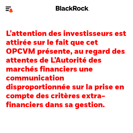
Bienvenue sur le site BlackRock pour les particuliers
L’attention des investisseurs est
Pour accéder directement à un autre site BlackRock, veuillez mettre à
jour
votre type d'utilisateur
.
attirée sur le fait que cet
OPCVM présente, au regard des
Nous connaître
attentes de L’Autorité des
marchés financiers une
Produits
communication
Thèmes
disproportionnée sur la prise en
compte des critères extra-
Education
financiers dans sa gestion.
Particuliers