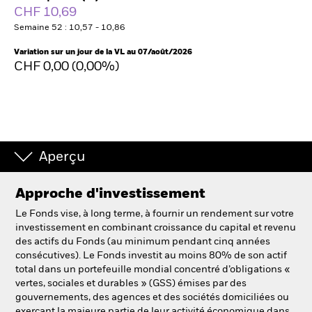
France
CHF 10,69
Change location
Semaine 52 : 10,57 - 10,86
BlackRock
Variation sur un jour de la VL au 07/août/2026
CHF 0,00 (0,00%)
iShares
Aladdin
Notre société
Aperçu
Approche d'investissement
Le Fonds vise, à long terme, à fournir un rendement sur votre
investissement en combinant croissance du capital et revenu
des actifs du Fonds (au minimum pendant cinq années
consécutives). Le Fonds investit au moins 80% de son actif
total dans un portefeuille mondial concentré d’obligations «
vertes, sociales et durables » (GSS) émises par des
gouvernements, des agences et des sociétés domiciliées ou
exerçant la majeure partie de leur activité économique dans