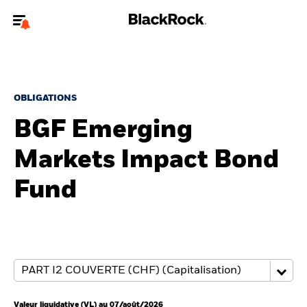
Bienvenue sur le site BlackRock pour les particuliers
Pour accéder directement à un autre site BlackRock, veuillez mettre à
jour
votre type d'utilisateur
.
OBLIGATIONS
BGF Emerging
Nous connaître
Markets Impact Bond
Produits
Fund
Thèmes
Education
Particuliers
Valeur liquidative (VL) au 07/août/2026