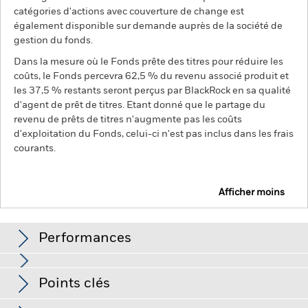
catégories d'actions avec couverture de change est
également disponible sur demande auprès de la société de
gestion du fonds.
Dans la mesure où le Fonds prête des titres pour réduire les
coûts, le Fonds percevra 62,5 % du revenu associé produit et
les 37,5 % restants seront perçus par BlackRock en sa qualité
d'agent de prêt de titres. Etant donné que le partage du
revenu de prêts de titres n'augmente pas les coûts
d'exploitation du Fonds, celui-ci n'est pas inclus dans les frais
courants.
Afficher moins
BGF Emerging Markets Impact Bond Fund
Performances
Graphique
Points clés
Le risque de crédit, les fluctuations des taux d'intérêt et/ou
les défauts de l'émetteur auront un impact significatif sur la