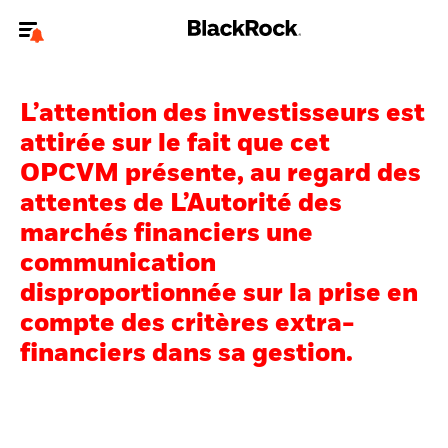
Bienvenue sur le site BlackRock pour les particuliers
L’attention des investisseurs est
Pour accéder directement à un autre site BlackRock, veuillez mettre à
jour
votre type d'utilisateur
.
attirée sur le fait que cet
OPCVM présente, au regard des
Nous connaître
attentes de L’Autorité des
marchés financiers une
Produits
communication
Thèmes
disproportionnée sur la prise en
compte des critères extra-
Education
financiers dans sa gestion.
Particuliers