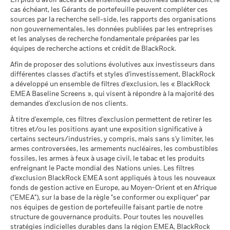
En plus d’avoir accès à ces ensembles de données dans Aladdin, le
Ce que vous pourriez obtenir après déducti
au 30/juin/2026
cas échéant, les Gérants de portefeuille peuvent compléter ces
Tension
Rendement total (%)
Rendement annuel moyen
sources par la recherche sell-side, les rapports des organisations
BlackRock Global Funds - Annual report and
MSCI - Armes à feu civiles
0,00%
End of interactive chart.
non gouvernementales, les données publiées par les entreprises
audited financial statements (French)
au 30/juin/2026
Ce que vous pourriez obtenir après déducti
et les analyses de recherche fondamentale préparées par les
Défavorable
Rendement annuel moyen
équipes de recherche actions et crédit de BlackRock.
2021
2022
2023
2024
2025
MSCI - Tabac
0,00%
Sustainability related disclosure -
au 30/juin/2026
Afin de proposer des solutions évolutives aux investisseurs dans
Ce que vous pourriez obtenir après déducti
BGFCMA_AG (en)
Intermédiaire
Rendement total
Rendement annuel moyen
différentes classes d'actifs et styles d'investissement, BlackRock
12,4
13,4
MSCI - Contrevenants au
0,00%
(%) HKD
a développé un ensemble de filtres d'exclusion, les « BlackRock
Pacte mondial des Nations
Unies
EMEA Baseline Screens », qui visent à répondre à la majorité des
Ce que vous pourriez obtenir après déducti
Favorable
La performance indiquée est calculée après déduction des
Rendement annuel moyen
au 30/juin/2026
demandes d'exclusion de nos clients.
BlackRock Global Funds - Prospectus (French
frais courants. Les frais d’entrée/de sortie ne sont pas inclus
- France)
Le scénario de tension montre ce que vous pourriez obtenir
À titre d'exemple, ces filtres d'exclusion permettent de retirer les
MSCI - Charbon thermique
0,00%
dans le calcul.
titres et/ou les positions ayant une exposition significative à
dans des situations de marché extrêmes.
au 30/juin/2026
certains secteurs/industries, y compris, mais sans s'y limiter, les
Les chiffres indiqués se rapportent aux performances
BlackRock Global Funds - Prospectus
MSCI - Sables bitumineux
0,00%
armes controversées, les armements nucléaires, les combustibles
passées.
Les performances passées ne sont pas un indicateur
(English)
au 30/juin/2026
fossiles, les armes à feux à usage civil, le tabac et les produits
fiable des performances futures. Les marchés pourraient
enfreignant le Pacte mondial des Nations unies. Les filtres
évoluer très différemment. Ceci peut vous aider à évaluer la
d'exclusion BlackRock EMEA sont appliqués à tous les nouveaux
façon dont le fonds a été géré dans le passé
fonds de gestion active en Europe, au Moyen-Orient et en Afrique
BlackRock Global Funds - Prospectus (French
La performance est indiquée sur la base de la Valeur nette
("EMEA"), sur la base de la règle "se conformer ou expliquer" par
- Belgium^France)
Données sur la
80,72%
d’inventaire (VNI), avec le revenu brut réinvesti le cas échéant.
participation aux secteurs
nos équipes de gestion de portefeuille faisant partie de notre
Le rendement de votre investissement peut augmenter ou
d'activité
structure de gouvernance produits. Pour toutes les nouvelles
BlackRock Global Funds - Prospectus -
diminuer en raison des fluctuations des devises si votre
au 30/juin/2026
stratégies indicielles durables dans la région EMEA, BlackRock