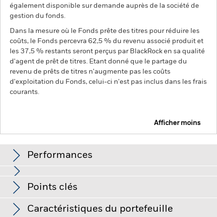
également disponible sur demande auprès de la société de
gestion du fonds.
Dans la mesure où le Fonds prête des titres pour réduire les
coûts, le Fonds percevra 62,5 % du revenu associé produit et
les 37,5 % restants seront perçus par BlackRock en sa qualité
d'agent de prêt de titres. Etant donné que le partage du
revenu de prêts de titres n'augmente pas les coûts
d'exploitation du Fonds, celui-ci n'est pas inclus dans les frais
courants.
Afficher moins
BGF China Multi-Asset Fund
Performances
Graphique
Points clés
Le risque de crédit, les fluctuations des taux d'intérêt et/ou
les défauts de l'émetteur auront un impact significatif sur la
performance des titres de créance. Les titres de créance de
Voir le graphique complet
Caractéristiques du portefeuille
qualité inférieure à investment grade (non-investment grade)
Net Assets of Fund
USD 25 286 061