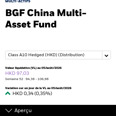
France
MULTI-ACTIFS
Change location
BGF China Multi-
BlackRock
Asset Fund
iShares
Aladdin
Notre société
Valeur liquidative (VL) au 05/août/2026
HKD 97,03
Semaine 52 : 94,38 - 106,98
Variation sur un jour de la VL au 05/août/2026
HKD 0,34 (0,35%)
Aperçu