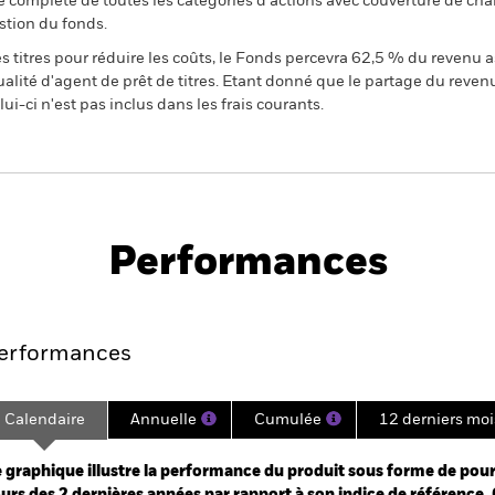
 complète de toutes les catégories d'actions avec couverture de ch
stion du fonds.
 titres pour réduire les coûts, le Fonds percevra 62,5 % du revenu a
alité d'agent de prêt de titres. Etant donné que le partage du reven
ui-ci n'est pas inclus dans les frais courants.
PRIIP KID
Fiche
SFDR
ironmental Tech
technique
Téléc
Performances
Points clés
Gérants
Principales posi
erformances
Calendaire
Annuelle
Cumulée
12 derniers moi
ge: 2023-05-31 00:00:00 to 2026-07-31 00:00:00.
: -50 to 100.
 graphique illustre la performance du produit sous forme de pour