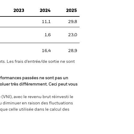
2023
2024
2025
11,1
29,8
1,6
23,0
16,4
28,9
s. Les frais d’entrée/de sortie ne sont
rformances passées ne sont pas un
oluer très différemment. Ceci peut vous
(VNI), avec le revenu brut réinvesti le
 diminuer en raison des fluctuations
ue celle utilisée dans le calcul des