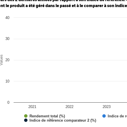
urs des 2 dernières années par rapport à son indice de référence. 
nt le produit a été géré dans le passé et à le comparer à son indic
art
40
r chart with 3 data series.
e chart has 1 X axis displaying categories.
e chart has 1 Y axis displaying Values. Range: 0 to 40.
30
alues
20
10
0
2021
2022
2023
Rendement total (%)
Indice de r
Indice de référence comparateur 2 (%)