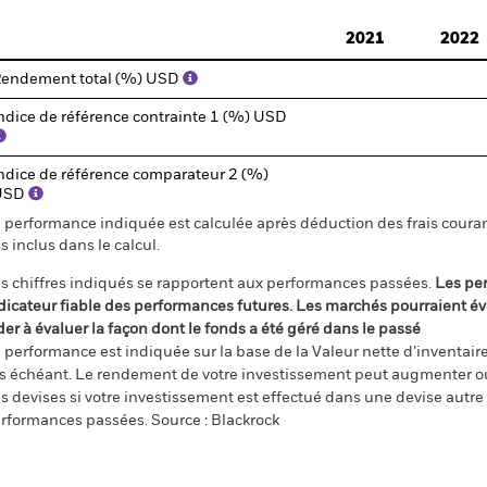
d of interactive chart.
2021
2022
endement total (%) USD
ndice de référence contrainte 1 (%) USD
ndice de référence comparateur 2 (%)
USD
 performance indiquée est calculée après déduction des frais courant
s inclus dans le calcul.
s chiffres indiqués se rapportent aux performances passées.
Les pe
dicateur fiable des performances futures. Les marchés pourraient év
der à évaluer la façon dont le fonds a été géré dans le passé
 performance est indiquée sur la base de la Valeur nette d’inventaire 
s échéant. Le rendement de votre investissement peut augmenter ou
s devises si votre investissement est effectué dans une devise autre q
rformances passées. Source : Blackrock