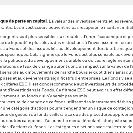
 de perte en capital.
La valeur des investissements et les reven
ntis. Les investisseurs peuvent ne pas récupérer le montant initial
mergents sont plus sensibles aux troubles d'ordre économique et po
 de liquidité » plus élevé, des restrictions à l'investissement ou au t
ts au Fonds et des risques liés au développement durable. Le risque
tés spécifiques. Cela signifie que le Fonds est plus sensible aux év
de la politique, du développement durable ou du cadre réglementaire
variations de taux de change auront donc un impact sur la valeur de l
est sensible aux mouvements de marché boursier quotidiens ainsi qu’à 
rises et aux événements significatifs d’entreprises. Le Fonds vise à 
ux critères ESG. Il est donc recommandé aux investisseurs de procé
nt d’investir dans le Fonds. Ce filtrage ESG peut avoir un effet défa
vement à un fonds qui n'y serait pas soumis.
 couverture de change de ce fonds utilisent des instruments dérivés 
 une catégorie d’actions pourrait engendrer un risque de contagion (e
ciété de gestion du fonds veillera à ce que des procédures appropriée
n aux autres catégories d’actions. Le menu déroulant situé juste sou
égories d’actions du fonds. Les catégories d’actions avec couverture 