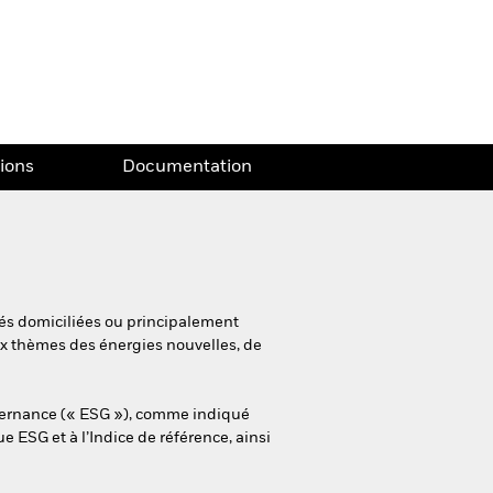
tions
Documentation
étés domiciliées ou principalement
ux thèmes des énergies nouvelles, de
uvernance (« ESG »), comme indiqué
ue ESG et à l’Indice de référence, ainsi