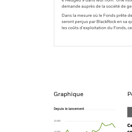
« Hedged » dans leur nom. Une liste
demande auprès de la société de ge
Dans la mesure où le Fonds prête des
seront perçus par BlackRock en sa qu
les coûts d'exploitation du Fonds, cel
BGF Systematic China Env
Fund
Aperçu
Performances
Graphique
P
Depuis le lancement
Depuis le lancement
Line chart with 39 data points.
The chart has 1 X axis displaying Time. Ran
15 000
The chart has 1 Y axis displaying values. Range
Ce
10 000