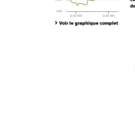
co
do
5 000
31 déc 2023
31 déc 2025
Ch
End of interactive chart.
Ba
Voir le graphique complet
Th
Th
V