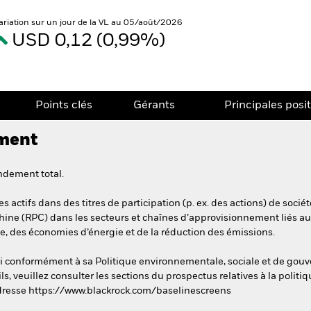
ariation sur un jour de la VL au 05/août/2026
USD 0,12 (0,99%)
Points clés
Gérants
Principales posi
ement
ndement total.
 actifs dans des titres de participation (p. ex. des actions) de soci
hine (RPC) dans les secteurs et chaînes d’approvisionnement liés a
rte, des économies d’énergie et de la réduction des émissions.
esti conformément à sa Politique environnementale, sociale et de go
s, veuillez consulter les sections du prospectus relatives à la politiq
’adresse https://www.blackrock.com/baselinescreens