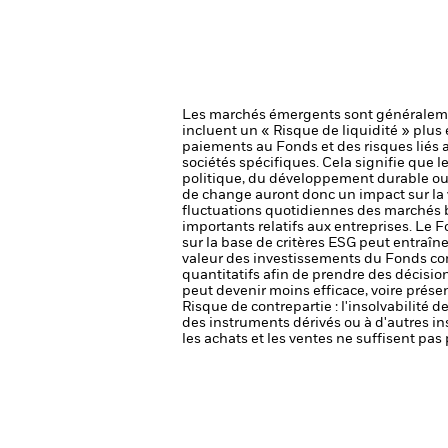
Les marchés émergents sont généralemen
incluent un « Risque de liquidité » plus é
paiements au Fonds et des risques liés
sociétés spécifiques. Cela signifie que 
politique, du développement durable ou
de change auront donc un impact sur la 
fluctuations quotidiennes des marchés bo
importants relatifs aux entreprises.
Le Fo
sur la base de critères ESG peut entraîne
valeur des investissements du Fonds com
quantitatifs afin de prendre des décisi
peut devenir moins efficace, voire prés
Risque de contrepartie : l'insolvabilité 
des instruments dérivés ou à d'autres i
les achats et les ventes ne suffisent pa