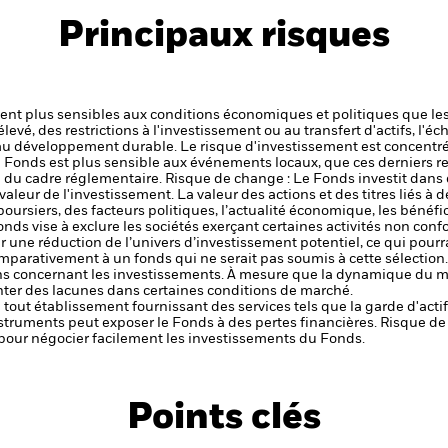
Principaux risques
t plus sensibles aux conditions économiques et politiques que les
levé, des restrictions à l'investissement ou au transfert d'actifs, l'éch
 au développement durable.
Le risque d'investissement est concentré
le Fonds est plus sensible aux événements locaux, que ces derniers r
 du cadre réglementaire.
Risque de change : Le Fonds investit dans d
valeur de l'investissement.
La valeur des actions et des titres liés à 
ursiers, des facteurs politiques, l’actualité économique, les bénéf
nds vise à exclure les sociétés exerçant certaines activités non conf
r une réduction de l’univers d’investissement potentiel, ce qui pourra
parativement à un fonds qui ne serait pas soumis à cette sélection
ons concernant les investissements. À mesure que la dynamique du m
enter des lacunes dans certaines conditions de marché.
de tout établissement fournissant des services tels que la garde d'acti
nstruments peut exposer le Fonds à des pertes financières.
Risque de 
s pour négocier facilement les investissements du Fonds.
Points clés