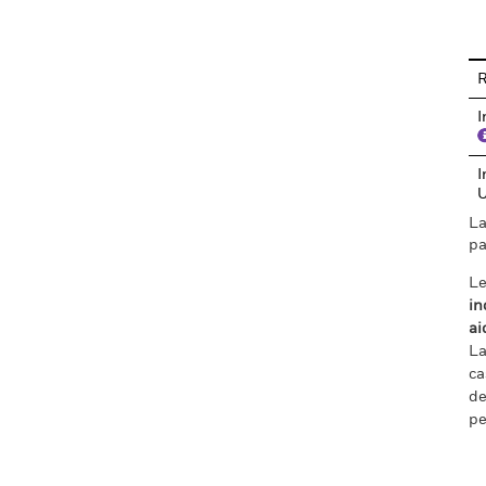
En
R
I
I
La
pa
Le
in
ai
La
ca
de
pe