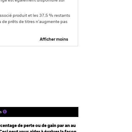
ange est également disponible sur
ssocié produit et les 37,5 % restants
u de prêts de titres n'augmente pas
Afficher moins
 Web Disclosure
Prospectus
harger
tions
Documentation
s
centage de perte ou de gain par an au