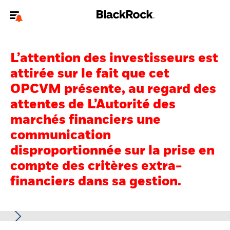
Bienvenue sur le site BlackRock pour les particuliers
L’attention des investisseurs est
Pour accéder directement à un autre site BlackRock, veuillez mettre à
jour
votre type d'utilisateur
.
attirée sur le fait que cet
OPCVM présente, au regard des
Nous connaître
attentes de L’Autorité des
marchés financiers une
Produits
communication
Thèmes
disproportionnée sur la prise en
compte des critères extra-
Education
financiers dans sa gestion.
Particuliers