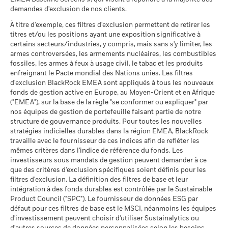
Unies
Ce que vous pourriez obtenir après déducti
d’inventaire (VNI), avec le revenu brut réinvesti le cas échéant.
Favorable
Rendement annuel moyen
au -
demandes d'exclusion de nos clients.
BlackRock Index Selection Fund - Prospectus
Le rendement de votre investissement peut augmenter ou
- Supplement (French - France)
diminuer en raison des fluctuations des devises si votre
Le scénario de tension montre ce que vous pourriez obtenir
À titre d'exemple, ces filtres d'exclusion permettent de retirer les
MSCI - Charbon thermique
-
investissement est effectué dans une devise autre que celle
titres et/ou les positions ayant une exposition significative à
dans des situations de marché extrêmes.
au -
utilisée dans le calcul des performances passées. Source :
certains secteurs/industries, y compris, mais sans s'y limiter, les
Sustainability related disclosure - BZIWXT-
MSCI - Sables bitumineux
-
Blackrock
armes controversées, les armements nucléaires, les combustibles
AGG (en)
au -
fossiles, les armes à feux à usage civil, le tabac et les produits
enfreignant le Pacte mondial des Nations unies. Les filtres
d'exclusion BlackRock EMEA sont appliqués à tous les nouveaux
fonds de gestion active en Europe, au Moyen-Orient et en Afrique
Voir tous les documents
("EMEA"), sur la base de la règle "se conformer ou expliquer" par
Données sur la
-
participation aux secteurs
nos équipes de gestion de portefeuille faisant partie de notre
d'activité
structure de gouvernance produits. Pour toutes les nouvelles
au -
stratégies indicielles durables dans la région EMEA, BlackRock
travaille avec le fournisseur de ces indices afin de refléter les
Pourcentage des avoirs du
-
mêmes critères dans l'indice de référence du fonds. Les
fonds à l'égard desquels
investisseurs sous mandats de gestion peuvent demander à ce
des données ne sont pas
que des critères d'exclusion spécifiques soient définis pour les
disponibles
filtres d'exclusion. La définition des filtres de base et leur
au -
intégration à des fonds durables est contrôlée par le Sustainable
Product Council ("SPC"). Le fournisseur de données ESG par
L'exposition de BlackRock aux secteurs d'activité, telle qu'elle
défaut pour ces filtres de base est le MSCI, néanmoins les équipes
est indiquée ci-dessus, pour le charbon thermique et les
d'investissement peuvent choisir d'utiliser Sustainalytics ou
sables bitumineux, est calculée et déclarée pour les