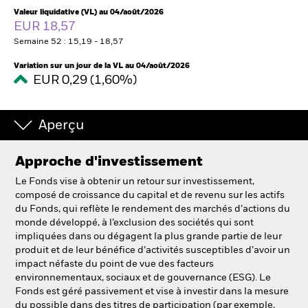
France
Change location
Valeur liquidative (VL) au 04/août/2026
EUR 18,57
Semaine 52 : 15,19 - 18,57
BlackRock
Variation sur un jour de la VL au 04/août/2026
iShares
EUR 0,29 (1,60%)
Aladdin
Aperçu
Notre société
Approche d'investissement
Le Fonds vise à obtenir un retour sur investissement,
composé de croissance du capital et de revenu sur les actifs
du Fonds, qui reflète le rendement des marchés d’actions du
monde développé, à l’exclusion des sociétés qui sont
impliquées dans ou dégagent la plus grande partie de leur
produit et de leur bénéfice d’activités susceptibles d’avoir un
impact néfaste du point de vue des facteurs
environnementaux, sociaux et de gouvernance (ESG). Le
Fonds est géré passivement et vise à investir dans la mesure
du possible dans des titres de participation (par exemple,