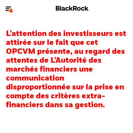
Bienvenue sur le site BlackRock pour les particuliers
L’attention des investisseurs est
Pour accéder directement à un autre site BlackRock, veuillez mettre à
jour
votre type d'utilisateur
.
attirée sur le fait que cet
OPCVM présente, au regard des
Nous connaître
attentes de L’Autorité des
marchés financiers une
Produits
communication
Thèmes
disproportionnée sur la prise en
compte des critères extra-
Education
financiers dans sa gestion.
Particuliers