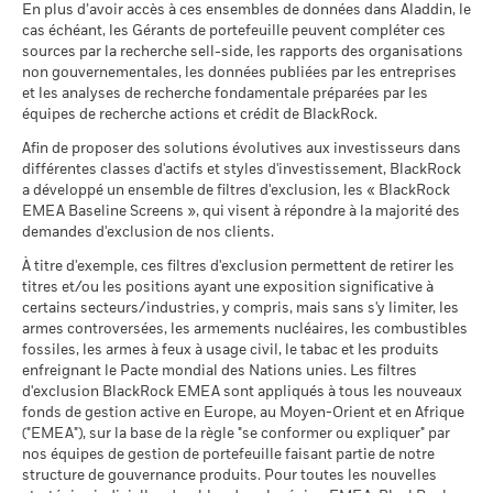
susceptibles de modification.
dans le calcul.
MSCI - Armes nucléaires
0,00%
En plus d’avoir accès à ces ensembles de données dans Aladdin, le
prospectus.
Ce que vous pourriez obtenir après déducti
au 30/juin/2026
cas échéant, les Gérants de portefeuille peuvent compléter ces
Tension
Rendement annuel moyen
Les chiffres indiqués se rapportent aux performances
sources par la recherche sell-side, les rapports des organisations
Pour consulter les méthodologies MSCI sur lesquelles
BlackRock Global Funds - Annual report and
MSCI - Armes à feu civiles
0,00%
passées.
Les performances passées ne sont pas un indicateur
non gouvernementales, les données publiées par les entreprises
audited financial statements (French)
reposent les Caractéristiques de durabilité, utilisez les liens
au 30/juin/2026
Ce que vous pourriez obtenir après déducti
fiable des performances futures. Les marchés pourraient
et les analyses de recherche fondamentale préparées par les
Défavorable
ci-dessous.
Rendement annuel moyen
évoluer très différemment. Ceci peut vous aider à évaluer la
équipes de recherche actions et crédit de BlackRock.
MSCI - Tabac
0,00%
Sustainability related disclosure - PANDA-AG
façon dont le fonds a été géré dans le passé
au 30/juin/2026
Afin de proposer des solutions évolutives aux investisseurs dans
Ce que vous pourriez obtenir après déducti
(en)
Intermédiaire
La performance est indiquée sur la base de la Valeur nette
Notation des fonds ESG MSCI
A
Rendement annuel moyen
différentes classes d'actifs et styles d'investissement, BlackRock
MSCI - Contrevenants au
0,00%
(AAA-CCC)
d’inventaire (VNI), avec le revenu brut réinvesti le cas échéant.
a développé un ensemble de filtres d'exclusion, les « BlackRock
Pacte mondial des Nations
au 17/juil./2026
Le rendement de votre investissement peut augmenter ou
Unies
EMEA Baseline Screens », qui visent à répondre à la majorité des
Ce que vous pourriez obtenir après déducti
Favorable
diminuer en raison des fluctuations des devises si votre
Rendement annuel moyen
au 30/juin/2026
demandes d'exclusion de nos clients.
Pointage de qualité ESG
6,96
Sustainability related disclosure - PANDA-AG
MSCI (0-10)
investissement est effectué dans une devise autre que celle
(fr)
Le scénario de tension montre ce que vous pourriez obtenir
À titre d'exemple, ces filtres d'exclusion permettent de retirer les
MSCI - Charbon thermique
0,00%
au 17/juil./2026
utilisée dans le calcul des performances passées. Source :
titres et/ou les positions ayant une exposition significative à
dans des situations de marché extrêmes.
au 30/juin/2026
Blackrock
Classification mondiale des
certains secteurs/industries, y compris, mais sans s'y limiter, les
Bond Asia Pacific LC
BlackRock Global Funds - Prospectus (French
MSCI - Sables bitumineux
0,00%
fonds selon Lipper
armes controversées, les armements nucléaires, les combustibles
- France)
au 30/juin/2026
au 17/juil./2026
fossiles, les armes à feux à usage civil, le tabac et les produits
enfreignant le Pacte mondial des Nations unies. Les filtres
Moyenne pondérée de
151,36
d'exclusion BlackRock EMEA sont appliqués à tous les nouveaux
l'intensité carbone MSCI
fonds de gestion active en Europe, au Moyen-Orient et en Afrique
BlackRock Global Funds - Prospectus
(tonnes de CO2e/M$ de
("EMEA"), sur la base de la règle "se conformer ou expliquer" par
(English)
ventes)
Données sur la
56,89%
participation aux secteurs
nos équipes de gestion de portefeuille faisant partie de notre
au 17/juil./2026
d'activité
structure de gouvernance produits. Pour toutes les nouvelles
% des avoirs à l'égard
66,95