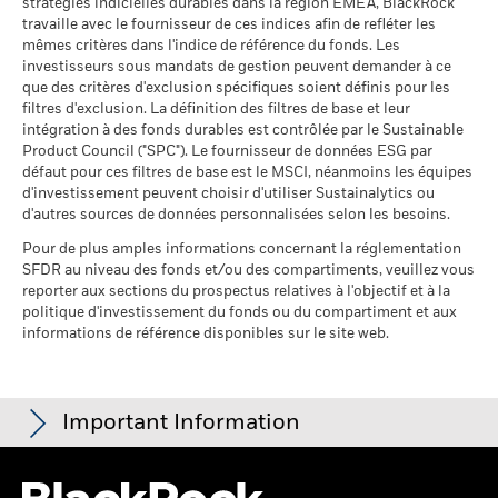
BlackRock Global Funds - Prospectus (French
au 30/juin/2026
stratégies indicielles durables dans la région EMEA, BlackRock
desquels des données ESG
- Belgium^France)
travaille avec le fournisseur de ces indices afin de refléter les
MSCI
Pourcentage des avoirs du
42,82%
mêmes critères dans l'indice de référence du fonds. Les
fonds à l'égard desquels
au 17/juil./2026
investisseurs sous mandats de gestion peuvent demander à ce
des données ne sont pas
que des critères d'exclusion spécifiques soient définis pour les
disponibles
Pointage de qualité ESG
100,00
BlackRock Global Funds - Prospectus -
MSCI - centile par rapport aux
filtres d'exclusion. La définition des filtres de base et leur
au 30/juin/2026
Addendum (French - France)
pairs
intégration à des fonds durables est contrôlée par le Sustainable
au 17/juil./2026
Product Council ("SPC"). Le fournisseur de données ESG par
L'exposition de BlackRock aux secteurs d'activité, telle qu'elle
défaut pour ces filtres de base est le MSCI, néanmoins les équipes
est indiquée ci-dessus, pour le charbon thermique et les
Fonds dans le groupe de
55
d'investissement peuvent choisir d'utiliser Sustainalytics ou
pairs
sables bitumineux, est calculée et déclarée pour les
Voir tous les documents
d'autres sources de données personnalisées selon les besoins.
au 17/juil./2026
entreprises qui tirent plus de 5 % de leurs revenus du
charbon thermique ou des sables bitumineux, tel que défini
Pour de plus amples informations concernant la réglementation
% de couverture MSCI
62,41
par MSCI ESG Research. L’exposition aux entreprises qui
SFDR au niveau des fonds et/ou des compartiments, veuillez vous
Weighted Average Carbon
génèrent des revenus à partir du charbon thermique ou des
reporter aux sections du prospectus relatives à l'objectif et à la
Intensity
sables bitumineux (à un seuil de revenus de 0 %), telle que
politique d'investissement du fonds ou du compartiment et aux
au 17/juil./2026
informations de référence disponibles sur le site web.
définie par MSCI ESG Research, se répartit comme suit :
0,02% pour le charbon thermique et 0,00% pour les sables
Toutes les données proviennent des Notations de fonds ESG
bitumineux.
MSCI au 17/juil./2026 basées sur les positions détenues au
31/mars/2026. De ce fait, les caractéristiques de durabilité
Les indicateurs de participation aux secteurs d'activité sont
Important Information
du fonds peuvent parfois différer des Notations de fonds ESG
calculés par BlackRock à l’aide des données de MSCI ESG
MSCI.
Research qui fournit un profil de la participation de chaque
Pour être inclus dans les Notations de fonds MSCI ESG, 65 %
société aux différents secteurs d'activité. BlackRock s’appuie
Pour les fonds dont l'objectif de placement comprend des critères