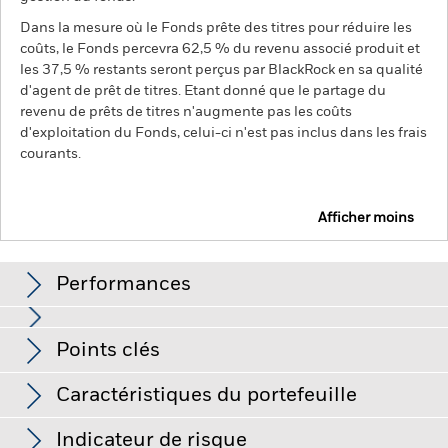
Dans la mesure où le Fonds prête des titres pour réduire les
coûts, le Fonds percevra 62,5 % du revenu associé produit et
les 37,5 % restants seront perçus par BlackRock en sa qualité
d'agent de prêt de titres. Etant donné que le partage du
revenu de prêts de titres n'augmente pas les coûts
d'exploitation du Fonds, celui-ci n'est pas inclus dans les frais
courants.
Afficher moins
BGF China Onshore Bond Fund
Performances
Graphique
Points clés
Le risque de crédit, les variations de taux d'intérêt et/ou les
défauts de l'émetteur auront un impact significatif sur la
performance des titres de créance. Les baisses potentielles
Voir le graphique complet
Caractéristiques du portefeuille
ou effectives de la notation de crédit peuvent accroître le
Net Assets of Fund
RMB 299 364 723
niveau de risque.
Le risque d'investissement est concentré
au 07/août/2026
Performances
sur des secteurs, pays, devises ou sociétés spécifiques. Cela
Indicateur de risque