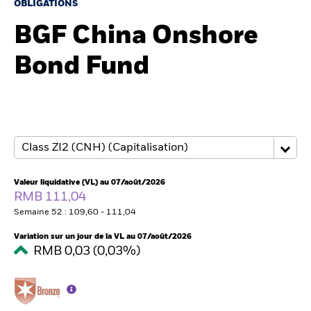
France
OBLIGATIONS
Change location
BGF China Onshore
BlackRock
Bond Fund
iShares
Aladdin
Notre société
Valeur liquidative (VL) au 07/août/2026
RMB 111,04
Semaine 52 : 109,60 - 111,04
Variation sur un jour de la VL au 07/août/2026
RMB 0,03 (0,03%)