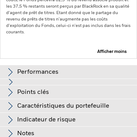
coûts, le Fonds percevra 62,5 % du revenu associé produit et
les 37,5 % restants seront perçus par BlackRock en sa qualité
d'agent de prêt de titres. Etant donné que le partage du
revenu de prêts de titres n'augmente pas les coûts
d'exploitation du Fonds, celui-ci n'est pas inclus dans les frais
courants.
Afficher moins
BGF MyMap Moderate Fund
Performances
Graphique
Points clés
Le risque de crédit, les variations de taux d'intérêt et/ou les
défauts de l'émetteur auront un impact significatif sur la
performance des titres de créance. Les baisses potentielles
Voir le graphique complet
Caractéristiques du portefeuille
ou effectives de la notation de crédit peuvent accroître le
Net Assets of Fund
EUR 53 777 255
niveau de risque.
La valeur des actions et des titres liés à des
au 07/août/2026
actions peut être affectée par les fluctuations quotidiennes
Indicateur de risque
des marchés boursiers, des facteurs politiques, l’actualité
Nombre de positions
18
Date de lancement du Fonds
15/déc./2021
économique, les bénéfices des entreprises et les événements
au 30/juin/2026
Distributions
importants relatifs aux entreprises.
Notes
Devise de base
EUR