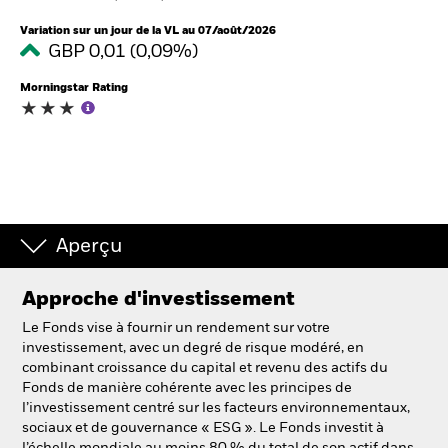
France
Change location
Variation sur un jour de la VL au 07/août/2026
GBP 0,01 (0,09%)
BlackRock
Morningstar Rating
iShares
Aladdin
Notre société
Aperçu
Approche d'investissement
Le Fonds vise à fournir un rendement sur votre
investissement, avec un degré de risque modéré, en
combinant croissance du capital et revenu des actifs du
Fonds de manière cohérente avec les principes de
l’investissement centré sur les facteurs environnementaux,
sociaux et de gouvernance « ESG ». Le Fonds investit à