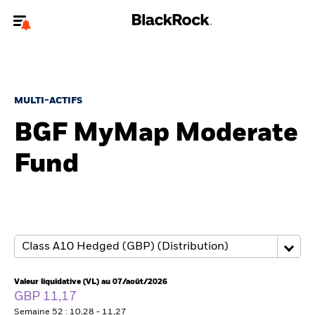
Bienvenue sur le site BlackRock pour les particuliers
Pour accéder directement à un autre site BlackRock, veuillez mettre à
jour
votre type d'utilisateur
.
MULTI-ACTIFS
BGF MyMap Moderate
Nous connaître
Fund
Produits
Thèmes
Education
Particuliers
Valeur liquidative (VL) au 07/août/2026
GBP 11,17
Semaine 52 : 10,28 - 11,27