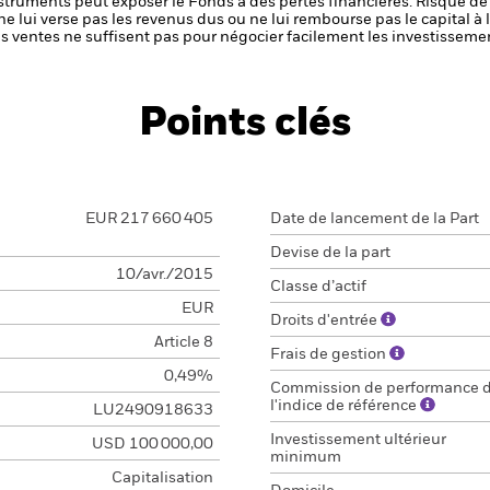
nstruments peut exposer le Fonds à des pertes financières.
Risque de 
ne lui verse pas les revenus dus ou ne lui rembourse pas le capital à
 les ventes ne suffisent pas pour négocier facilement les investissem
Points clés
EUR 217 660 405
Date de lancement de la Part
Devise de la part
10/avr./2015
Classe d’actif
EUR
Droits d'entrée
Article 8
Frais de gestion
0,49%
Commission de performance 
l'indice de référence
LU2490918633
Investissement ultérieur
USD 100 000,00
minimum
Capitalisation