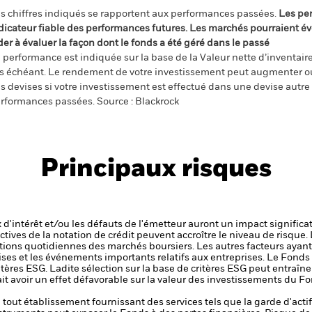
s chiffres indiqués se rapportent aux performances passées.
Les pe
dicateur fiable des performances futures. Les marchés pourraient év
der à évaluer la façon dont le fonds a été géré dans le passé
 performance est indiquée sur la base de la Valeur nette d’inventaire 
s échéant. Le rendement de votre investissement peut augmenter ou
s devises si votre investissement est effectué dans une devise autre q
rformances passées. Source : Blackrock
Principaux risques
x d'intérêt et/ou les défauts de l'émetteur auront un impact significat
ctives de la notation de crédit peuvent accroître le niveau de risque.
ations quotidiennes des marchés boursiers. Les autres facteurs ayant 
ises et les événements importants relatifs aux entreprises.
Le Fonds v
tères ESG. Ladite sélection sur la base de critères ESG peut entraîne
ait avoir un effet défavorable sur la valeur des investissements du
de tout établissement fournissant des services tels que la garde d'acti