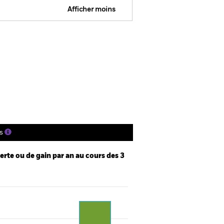
Afficher moins
tus
SFDR Web Disclosure
ger
tions
Documentation
s
te ou de gain par an au cours des 3