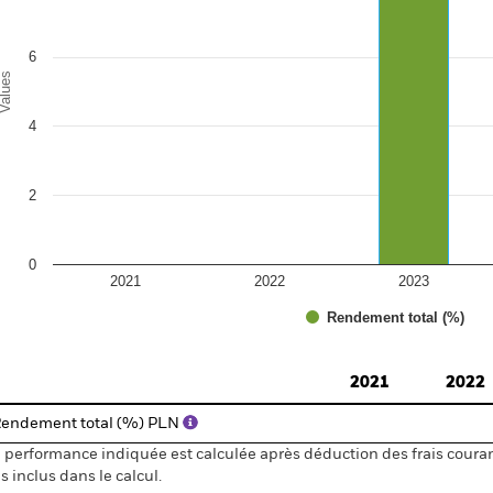
6
alues
4
2
0
2021
2022
2023
Rendement total (%)
d of interactive chart.
2021
2022
endement total (%) PLN
 performance indiquée est calculée après déduction des frais courant
s inclus dans le calcul.