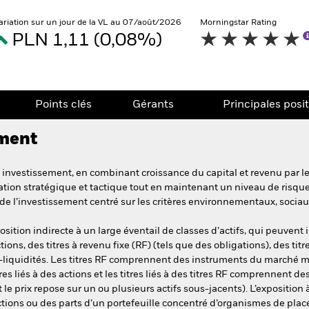
ariation sur un jour de la VL au 07/août/2026
Morningstar Rating
PLN 1,11 (0,08%)
Points clés
Gérants
Principales posi
ement
investissement, en combinant croissance du capital et revenu par le b
ation stratégique et tactique tout en maintenant un niveau de risque
de l’investissement centré sur les critères environnementaux, socia
ition indirecte à un large éventail de classes d’actifs, qui peuvent i
ctions, des titres à revenu fixe (RF) (tels que des obligations), des titre
si-liquidités. Les titres RF comprennent des instruments du marché mo
es liés à des actions et les titres liés à des titres RF comprennent d
le prix repose sur un ou plusieurs actifs sous-jacents). L’exposition 
ctions ou des parts d’un portefeuille concentré d’organismes de plac