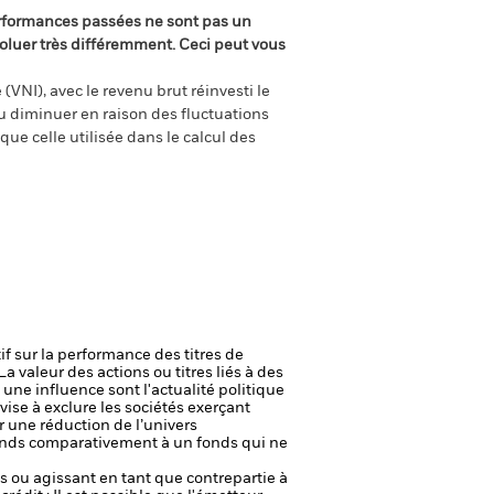
rformances passées ne sont pas un
oluer très différemment. Ceci peut vous
(VNI), avec le revenu brut réinvesti le
 diminuer en raison des fluctuations
ue celle utilisée dans le calcul des
if sur la performance des titres de
La valeur des actions ou titres liés à des
une influence sont l'actualité politique
ise à exclure les sociétés exerçant
r une réduction de l’univers
 Fonds comparativement à un fonds qui ne
fs ou agissant en tant que contrepartie à