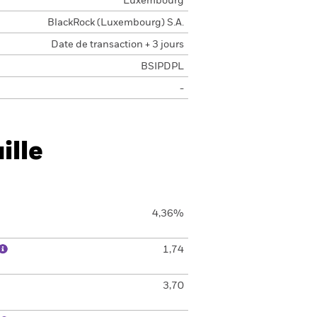
Luxembourg
BlackRock (Luxembourg) S.A.
Date de transaction + 3 jours
BSIPDPL
-
ille
4,36%
1,74
3,70