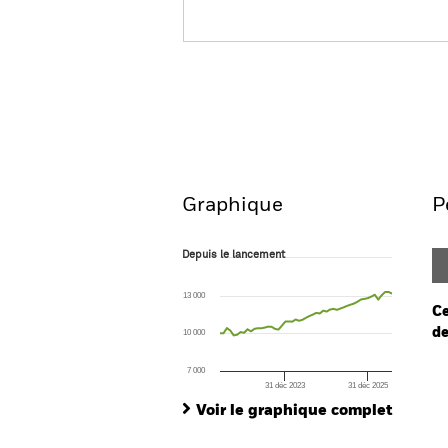
BSF BlackRock MyMap Plu
Fund
Aperçu
Performances
Graphique
P
Depuis le lancement
Depuis le lancement
Line chart with 51 data points.
The chart has 1 X axis displaying Time. Ran
13 000
The chart has 1 Y axis displaying values. Range
Ce
de
10 000
Ch
7 000
Ba
31 déc 2023
31 déc 2025
End of interactive chart.
Th
Voir le graphique complet
Th