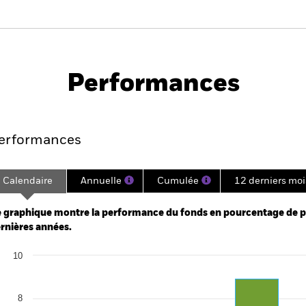
PRIIP KID
Fiche
Prospec
s Defensive
technique
Téléchar
Performances
Points clés
Gérants
Principales posi
erformances
Calendaire
Annuelle
Cumulée
12 derniers moi
ge: 2022-05-31 00:00:00 to 2026-07-31 00:00:00.
: -30 to 60.
 graphique montre la performance du fonds en pourcentage de per
rnières années.
art
10
r chart with 5 bars.
e chart has 1 X axis displaying categories.
e chart has 1 Y axis displaying Values. Range: 0 to 10.
8