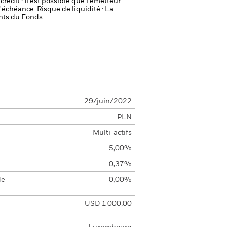
crédit : Il est possible que l'émetteur
 l'échéance.
Risque de liquidité : La
ents du Fonds.
29/juin/2022
PLN
Multi-actifs
5,00%
0,37%
de
0,00%
USD 1 000,00