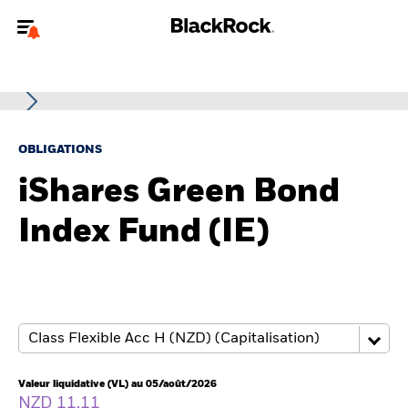
Bienvenue sur le site BlackRock pour les particuliers
Pour accéder directement à un autre site BlackRock, veuillez mettre à
jour
votre type d'utilisateur
.
OBLIGATIONS
Nous connaître
iShares Green Bond
Produits
Index Fund (IE)
Thèmes
Education
Particuliers
Valeur liquidative (VL) au 05/août/2026
NZD 11,11