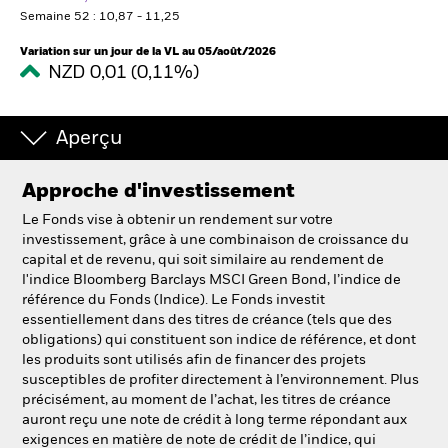
France
Change location
Semaine 52 : 10,87 - 11,25
Variation sur un jour de la VL au 05/août/2026
BlackRock
NZD 0,01 (0,11%)
iShares
Aperçu
Aladdin
Approche d'investissement
Notre société
Le Fonds vise à obtenir un rendement sur votre
investissement, grâce à une combinaison de croissance du
capital et de revenu, qui soit similaire au rendement de
l'indice Bloomberg Barclays MSCI Green Bond, l’indice de
référence du Fonds (Indice). Le Fonds investit
essentiellement dans des titres de créance (tels que des
obligations) qui constituent son indice de référence, et dont
les produits sont utilisés afin de financer des projets
susceptibles de profiter directement à l’environnement. Plus
précisément, au moment de l’achat, les titres de créance
auront reçu une note de crédit à long terme répondant aux
exigences en matière de note de crédit de l’indice, qui